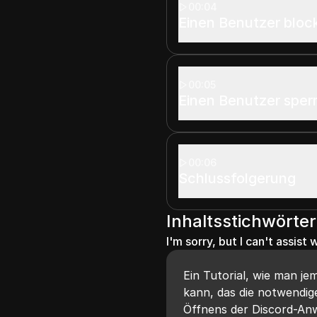
00:04
Einen Benutzer block
00:05
Einen Benutzer sper
00:06
Schlussfolgerung
Inhaltsstichwörter
I'm sorry, but I can't assist 
Ein Tutorial, wie man j
kann, das die notwendige
Öffnens der Discord-An