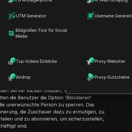
UTM Generator
Username Generat
Bildgrößen-Tool für Social
Media
Fragen stellen
chauer an, wie man im Jahr 2022 jemanden auf
D
Top-Videos Einblicke
Proxy-Websites
belegt. Es beginnt damit, die Einfachheit des
In ChatGPT öffnen
h
Fragen zu dieser Seite stellen
d die Benutzer durch die erforderlichen
eller erklärt, dass die Benutzer die Discord-
Airdrop
Proxy-Gutscheine
In Claude öffnen
 öffnen, zu einem Kanal navigieren und mit
Fragen zu dieser Seite stellen
den Server klicken müssen, um ein Dialogfeld
lten die Benutzer die Option 'Blockieren'
die unerwünschte Person zu sperren. Das
innerung, die Zuschauer dazu zu ermutigen, zu
teilen und zu abonnieren, um sicherzustellen,
häftigt sind.