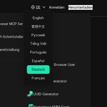
DE
Anmelden
Herunterladen
English
owser MCP Server
繁體中文
| Einfache
RPA-Markt
Русский
I-Schnittstellen
Tiếng Việt
reitstellung
Português
Español
Was ist mein Browser User
Deutsch
Agent
Français
2FA-Code-Generator
t
UUID-Generator
Inhalt
Inhaltsübersicht
Kostenlose SMM-Tools