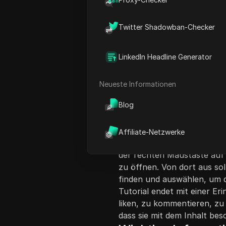
Twitter Shadowban-Checker
LinkedIn Headline Generator
Inhaltsübersicht
Neueste Informationen
Dieses Video weist die Zus
Blog
Discord mit einer IP-Sperre 
Prozesses hervorzuheben un
Schritte zu führen. Der Erst
Affiliate-Netzwerke
Anwendung auf ihrem Gerät
der rechten Maustaste auf 
zu öffnen. Von dort aus sol
finden und auswählen, um 
Tutorial endet mit einer Er
liken, zu kommentieren, zu 
dass sie mit dem Inhalt besc