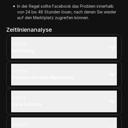
In der Regel sollte Facebook das Problem innerhalb
von 24 bis 48 Stunden lösen, nach denen Sie wieder
auf den Marktplatz zugreifen können.
Zeitlinienanalyse
00:00
Einführung
00:04
Problem mit dem Marktplatz.
00:14
Erste Schritte
00:24