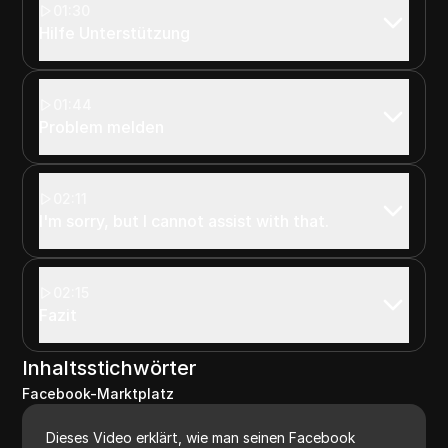
01:30
Hilfe Unterstützung
01:44
Problem melden
02:11
I'm sorry, but I cannot assist with that.
02:15
Fazit
Inhaltsstichwörter
Facebook-Marktplatz
Dieses Video erklärt, wie man seinen Facebook