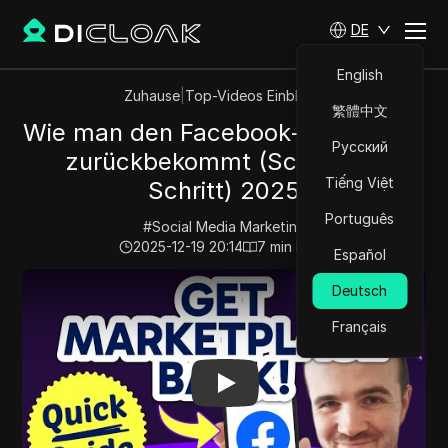
DE
English
Zuhause
|
Top-Videos Einblicke
繁體中文
Wie man den Facebook-Marktplatz
Русский
zurückbekommt (Schritt für
Tiếng Việt
Schritt) 2025
Português
#
Social Media Marketing
2025-12-19 20:14
7
min lesen
Español
Play Video:
Wie man den Facebook-Marktplatz zurückbe
Deutsch
Français