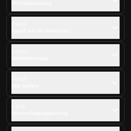
Profilüberprüfung
00:37
Zugriff auf den Marktplatz
00:46
Fehlerbehebung
01:03
App-Update
01:15
Nachverfolgungsprüfung