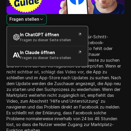
Fragen stellen
Inhaltsübersicht
In ChatGPT öffnen
Dieses Video-Tutorial bietet eine Schritt-für-Schritt-
Fragen zu dieser Seite stellen
Anleitung, wie man wieder Zugang zum Facebook-
Marktplatz erhält, falls dieser in Ihrem Konto fehlt oder
In Claude öffnen
entfernt wurde. Es beginnt damit, die Zuschauer
Fragen zu dieser Seite stellen
anzuweisen, nach 'Marktplatz' in der Suchleiste zu suchen
und ihr Profil auf die Verfügbarkeit zu überprüfen. Wenn er
nicht sichtbar ist, schlägt das Video vor, die App zu
schließen und im App-Store nach Updates zu suchen. Nach
dem Update werden die Zuschauer angezeigt, die App neu
zu starten und den Suchprozess zu wiederholen. Wenn der
Marktplatz weiterhin nicht zugänglich ist, empfiehlt das
Video, zum Abschnitt 'Hilfe und Unterstützung' zu
navigieren und das Problem direkt an Facebook zu melden.
Es schließt mit der Erklärung, dass Facebook solche
Probleme normalerweise innerhalb von 24 bis 48 Stunden
löst, so dass die Nutzer wieder Zugang zur Marktplatz-
Funktion erhalten.