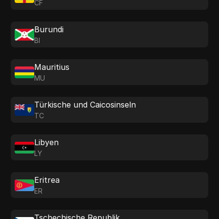
CF
Burundi
BI
Mauritius
MU
Türkische und Caicosinseln
TC
Libyen
LY
Eritrea
ER
Tschechische Republik