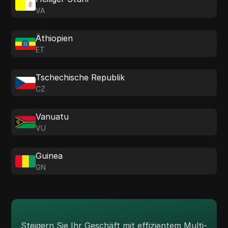
VA
Äthiopien
ET
Tschechische Republik
CZ
Vanuatu
VU
Guinea
GN
Steigern Sie Ihr Geschäft mit effizientem Multi-