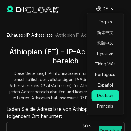
DE
English
简体中文
Zuhause
IP-Adressliste
Äthiopien IP-Adressliste
繁體中文
Äthiopien (ET) - IP-Adressliste/-
Русский
bereich
Tiếng Việt
Diese Seite zeigt IP-Informationen für Äthiopien (ET),
Português
einschließlich der vollständigen IP-Adressliste und des
Español
Adressbereichs (IPv4-Adressen) für Äthiopien. Sie können
jeden Adressbereich abrufen und kopieren und die Menge
Deutsch
erfahren. Äthiopien hat insgesamt 371200 IP-Adressen.
Français
Laden Sie die Adressliste von Äthiopien von
folgendem Ort herunter:
JSON
Download