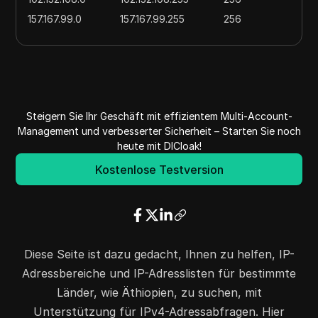
157.167.99.0
157.167.99.255
256
172.225.120.0
172.225.120.255
256
164.160.184.0
164.160.187.255
1024
196.60.116.0
196.60.116.255
256
196.188.0.0
196.191.255.255
262144
Steigern Sie Ihr Geschäft mit effizientem Multi-Account-
196.49.98.0
196.49.98.255
256
Management und verbesserter Sicherheit – Starten Sie noch
197.154.0.0
197.154.255.255
65536
heute mit DICloak!
197.156.64.0
197.156.127.255
16384
Kostenlose Testversion
197.157.245.0
197.157.245.255
256
213.55.64.0
213.55.127.255
16384
212.32.81.0
212.32.81.255
256
Diese Seite ist dazu gedacht, Ihnen zu helfen, IP-
Adressbereiche und IP-Adresslisten für bestimmte
Länder, wie Äthiopien, zu suchen, mit
Unterstützung für IPv4-Adressabfragen. Hier