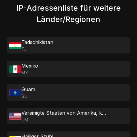
IP-Adressenliste für weitere
Länder/Regionen
Tadschikistan
TJ
Mexiko
MX
Guam
GU
Vereinigte Staaten von Amerika, kleinere Überseeinseln
UM
Heiliger Stuhl