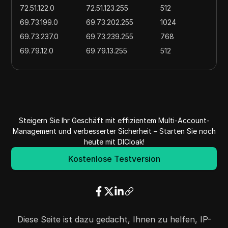
72.51.122.0
72.51.123.255
512
69.73.199.0
69.73.202.255
1024
69.73.237.0
69.73.239.255
768
69.79.12.0
69.79.13.255
512
104.219.24.0
104.219.27.255
1024
104.255.232.0
104.255.235.255
1024
162.210.156.0
162.210.156.255
256
162.212.210.0
162.212.211.255
512
Steigern Sie Ihr Geschäft mit effizientem Multi-Account-
178.255.200.0
178.255.200.255
256
Management und verbesserter Sicherheit – Starten Sie noch
192.58.140.0
192.58.141.255
512
heute mit DICloak!
196.1.161.0
196.1.161.255
256
Kostenlose Testversion
196.1.169.0
196.1.170.255
512
199.127.199.0
199.127.199.255
256
199.192.224.0
199.192.225.255
512
199.223.250.0
199.223.250.255
256
Diese Seite ist dazu gedacht, Ihnen zu helfen, IP-
204.13.240.0
204.13.243.255
1024