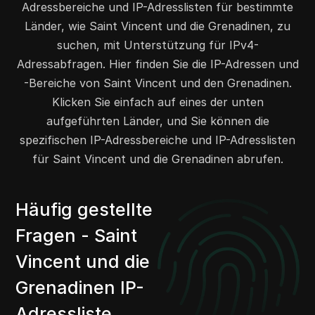
Adressbereiche und IP-Adresslisten für bestimmte
204.152.80.0
204.152.80.255
256
Länder, wie Saint Vincent und die Grenadinen, zu
207.191.240.0
207.191.247.255
2048
suchen, mit Unterstützung für IPv4-
208.84.200.0
208.84.207.255
2048
Adressabfragen. Hier finden Sie die IP-Adressen und
206.83.47.0
206.83.47.255
256
-Bereiche von Saint Vincent und den Grenadinen.
205.214.205.0
205.214.205.255
256
Klicken Sie einfach auf eines der unten
216.110.96.0
216.110.97.255
512
aufgeführten Länder, und Sie können die
216.110.119.0
216.110.122.255
1024
spezifischen IP-Adressbereiche und IP-Adresslisten
209.236.44.0
209.236.47.255
1024
für Saint Vincent und die Grenadinen abrufen.
Häufig gestellte
Fragen - Saint
Vincent und die
Grenadinen IP-
Adressliste