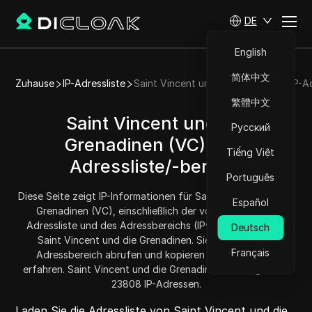
DE
English
简体中文
Zuhause
IP-Adressliste
Saint Vincent und die Grenadinen IP-Ad
繁體中文
Saint Vincent und die
Русский
Grenadinen (VC) - IP-
Tiếng Việt
Adressliste/-bereich
Português
Diese Seite zeigt IP-Informationen für Saint Vincent und die
Español
Grenadinen (VC), einschließlich der vollständigen IP-
Adressliste und des Adressbereichs (IPv4-Adressen) für
Deutsch
Saint Vincent und die Grenadinen. Sie können jeden
Français
Adressbereich abrufen und kopieren und die Menge
erfahren. Saint Vincent und die Grenadinen hat insgesamt
23808 IP-Adressen.
Laden Sie die Adressliste von Saint Vincent und die