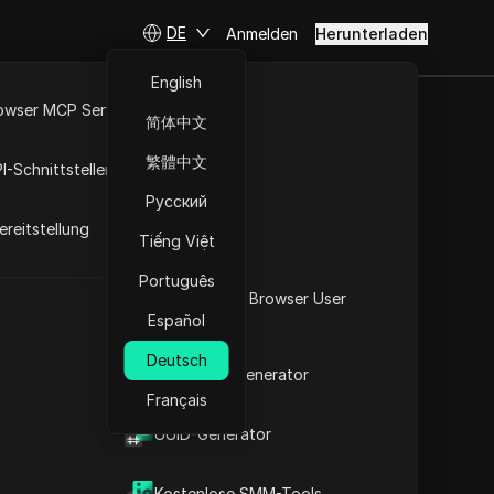
DE
Anmelden
Herunterladen
English
owser MCP Server
简体中文
RPA-Markt
繁體中文
I-Schnittstellen
te/-bereich
Русский
reitstellung
digen IP-Adressliste und des
Tiếng Việt
 abrufen und kopieren und
Português
ressen.
Was ist mein Browser User
Español
Agent
Download
Deutsch
2FA-Code-Generator
Français
t
UUID-Generator
Kostenlose SMM-Tools