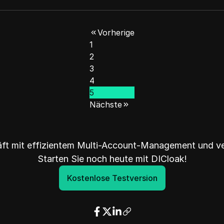
Vorherige
1
2
3
4
5
Nächste
äft mit effizientem Multi-Account-Management und ve
Starten Sie noch heute mit DICloak!
Kostenlose Testversion