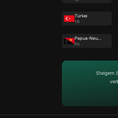
Türkei
TR
Papua-Neuguinea
PG
Steigern 
ver