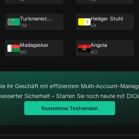
Turkmenistan
Heiliger Stuhl
TM
VA
Madagaskar
Angola
MG
AO
Sie Ihr Geschäft mit effizientem Multi-Account-Mana
besserter Sicherheit – Starten Sie noch heute mit DICl
Kostenlose Testversion