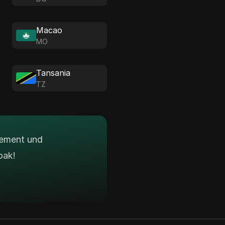
Macao
MO
Tansania
TZ
gement und
oak!