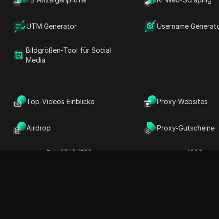
216.128.12.255
256
213.142.158.255
256
UTM Generator
Username Generat
213.172.95.255
8192
Bildgrößen-Tool für Social
213.182.194.255
256
Media
213.238.170.255
256
212.47.159.255
8192
217.14.111.255
4096
Top-Videos Einblicke
Proxy-Websites
217.18.88.255
256
217.25.31.255
4096
Airdrop
Proxy-Gutscheine
217.64.31.255
4096
217.168.191.255
4096