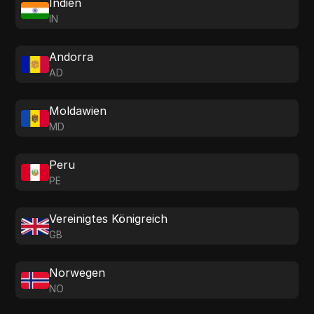
Indien
IN
Andorra
AD
Moldawien
MD
Peru
PE
Vereinigtes Königreich
GB
Norwegen
NO