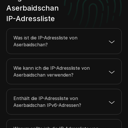
195.28.6.0
195.28.7.255
512
Aserbaidschan
195.216.230.0
195.216.230.255
256
IP-Adressliste
198.145.224.0
198.145.224.255
256
208.210.122.0
208.210.122.255
256
Was ist die IP-Adressliste von
208.220.224.0
208.220.231.255
2048
Aserbaidschan?
205.164.112.0
205.164.119.255
2048
Wie kann ich die IP-Adressliste von
Aserbaidschan verwenden?
Enthält die IP-Adressliste von
Aserbaidschan IPv6-Adressen?