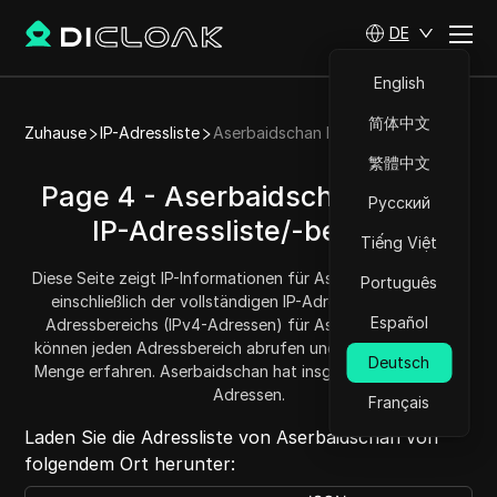
DE
English
简体中文
Zuhause
IP-Adressliste
Aserbaidschan IP-Adressliste
繁體中文
Page 4 - Aserbaidschan (AZ) -
Русский
IP-Adressliste/-bereich
Tiếng Việt
Diese Seite zeigt IP-Informationen für Aserbaidschan (AZ),
Português
einschließlich der vollständigen IP-Adressliste und des
Español
Adressbereichs (IPv4-Adressen) für Aserbaidschan. Sie
können jeden Adressbereich abrufen und kopieren und die
Deutsch
Menge erfahren. Aserbaidschan hat insgesamt 775680 IP-
Adressen.
Français
Laden Sie die Adressliste von Aserbaidschan von
folgendem Ort herunter: