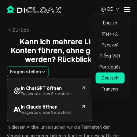
DE
English
Zurück
简体中文
Kann ich mehrere LinkedIn-
Русский
Konten führen, ohne gesperrt zu
Tiếng Việt
werden? Rückblick 2024
Português
Fragen stellen
Deutsch
William Davis
In ChatGPT öffnen
Français
22 Okt. 2025
6
min lesen
Fragen zu dieser Seite stellen
Teilen mit
In Claude öffnen
Copy Link
Fragen zu dieser Seite stellen
In diesem Artikel untersuchen wir die Feinheiten der
Verwaltung mehrerer LinkedIn-Konten für geschäftliche