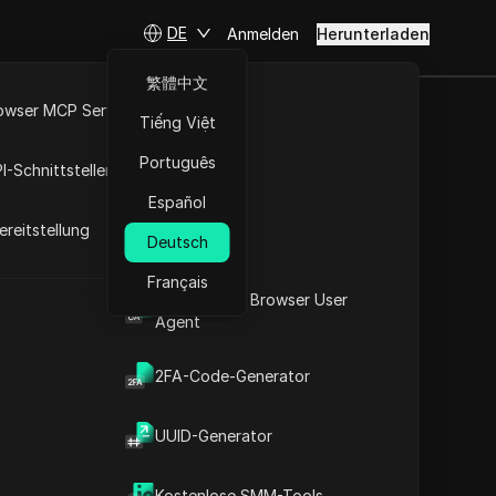
DE
Anmelden
Herunterladen
繁體中文
owser MCP Server
Tiếng Việt
Konten,
RPA-Markt
Português
I-Schnittstellen
erden
Español
reitstellung
Deutsch
Fragen stellen
Français
Was ist mein Browser User
In ChatGPT öffnen
Copy Link
Agent
Fragen zu dieser Seite stellen
2FA-Code-Generator
In Claude öffnen
Fragen zu dieser Seite stellen
t
UUID-Generator
Kostenlose SMM-Tools