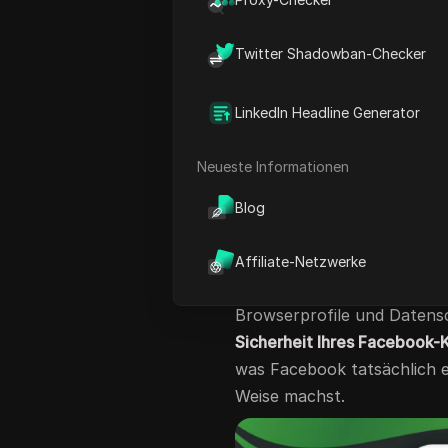
Facebook automatisch Profil
dasselbe Gerät oder dense
Twitter Shadowban-Checker
Der Hauptgrund für Sperre
dich von einem Computer 
LinkedIn Headline Generator
anmeldest, erkennt Faceboo
Regeln halten, kann die Pl
Neueste Informationen
Aktivitäten kennzeichnen. 
– jedes Konto muss online 
Blog
Die gute Nachricht ist, dass
Facebook-Konten sicher ve
Affiliate-Netzwerke
können. Einfache Änderung
Browserprofile und Datens
Sicherheit Ihres Facebook-
was Facebook tatsächlich e
Weise machst.