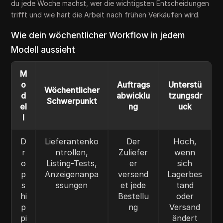
du jede Woche machst, wer die wichtigsten Entscheidungen
trifft und wie hart die Arbeit nach frühen Verkäufen wird.
Wie dein wöchentlicher Workflow in jedem
Modell aussieht
M
o
Auftrags
Unterstü
Wöchentlicher
d
abwicklu
tzungsdr
Schwerpunkt
el
ng
uck
l
D
Lieferantenko
Der
Hoch,
r
ntrollen,
Zuliefer
wenn
o
Listing-Tests,
er
sich
p
Anzeigenanpa
versend
Lagerbes
s
ssungen
et jede
tand
hi
Bestellu
oder
p
ng
Versand
pi
ändert