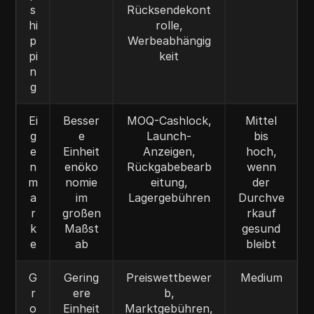
s
Rücksendekont
hi
rolle,
p
Werbeabhängig
pi
keit
n
g
Ei
Besser
MOQ-Cashlock,
Mittel
g
e
Launch-
bis
e
Einheit
Anzeigen,
hoch,
n
enöko
Rückgabebearb
wenn
m
nomie
eitung,
der
a
im
Lagergebühren
Durchve
r
großen
rkauf
k
Maßst
gesund
e
ab
bleibt
G
Gering
Preiswettbewer
Medium
r
ere
b,
o
Einheit
Marktgebühren,