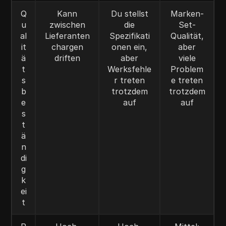
Q
Kann
Du stellst
Marken-
u
zwischen
die
Set-
al
Lieferanten
Spezifikati
Qualität,
it
chargen
onen ein,
aber
ä
driften
aber
viele
t
Werksfehle
Problem
s
r treten
e treten
b
trotzdem
trotzdem
e
auf
auf
s
t
ä
n
di
g
k
ei
t