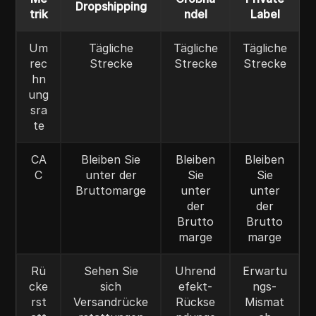
Dropshipping
trik
ndel
Label
Um
Tägliche
Tägliche
Tägliche
rec
Strecke
Strecke
Strecke
hn
ung
sra
te
CA
Bleiben Sie
Bleiben
Bleiben
C
unter der
Sie
Sie
Bruttomarge
unter
unter
der
der
Brutto
Brutto
marge
marge
Rü
Sehen Sie
Uhrend
Erwartu
cke
sich
efekt-
ngs-
rst
Versandrücke
Rückse
Mismat