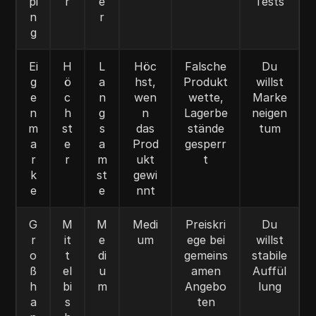
pi
r
e
Tests
n
r
g
Ei
H
L
Höc
Falsche
Du
g
ö
a
hst,
Produkt
willst
e
c
n
wen
wette,
Marke
n
h
g
n
Lagerbe
neigen
m
st
s
das
stände
tum
a
e
a
Prod
gesperr
r
r
m
ukt
t
k
st
gewi
e
e
nnt
G
M
M
Medi
Preiskri
Du
r
it
e
um
ege bei
willst
o
t
di
gemeins
stabile
ß
el
u
amen
Auffül
h
bi
m
Angebo
lung
a
s
ten