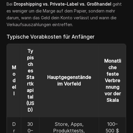
Bei
Dropshipping vs. Private-Label vs. Großhandel
geht
es weniger um die Marge auf dem Papier, sondern mehr
darum, wann das Geld dein Konto verlässt und wann die
Verkaufsauszahlungen eintreffen.
Typische Vorabkosten für Anfänger
Ty
pis
Monatli
ch
M
che
es
o
feste
Sta
Hauptgegenstände
d
Verbre
rtk
im Vorfeld
el
nnung
api
l
vor der
tal
Skala
(US
D)
D
30
Store, Apps,
100–
r
0–
Produkttests,
500 $