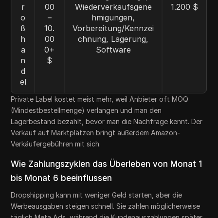
r
00
Wiederverkaufsgene
1.200 $
o
–
hmigungen,
ß
10.
Vorbereitung/Kennzei
h
00
chnung, Lagerung,
a
0+
Software
n
$
d
el
Private Label kostet meist mehr, weil Anbieter oft MOQ
(Mindestbestellmenge) verlangen und man den
Lagerbestand bezahlt, bevor man die Nachfrage kennt. Der
Verkauf auf Marktplätzen bringt außerdem Amazon-
Verkäufergebühren mit sich.
Wie Zahlungszyklen das Überleben von Monat 1
bis Monat 6 beeinflussen
Dropshipping kann mit weniger Geld starten, aber die
Werbeausgaben steigen schnell. Sie zahlen möglicherweise
täglich Meta Ads, während die Kundenauszahlungen später