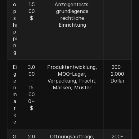
o
1.5
Anzeigentests,
p
00
grundlegende
s
$
rechtliche
hi
Einrichtung
p
pi
n
g
Ei
3.0
Produktentwicklung,
300–
g
00
MOQ-Lager,
2.000
e
–
Verpackung, Fracht,
Dollar
n
15.
Marken, Muster
m
00
a
0+
r
$
k
e
G
2.0
Öffnungsaufträge,
200–