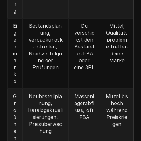
n
g
Ei
Bestandsplan
Du
Mittel;
g
ung,
verschic
Qualitäts
e
Verpackungsk
kst den
problem
n
ontrollen,
Bestand
e treffen
m
Nachverfolgu
an FBA
deine
a
ng der
oder
Marke
r
Prüfungen
eine 3PL
k
e
G
Neubestellpla
Massenl
Mittel bis
r
nung,
agerabfl
hoch
o
Katalogaktuali
uss, oft
während
ß
sierungen,
FBA
Preiskrie
h
Preisüberwac
gen
a
hung
n