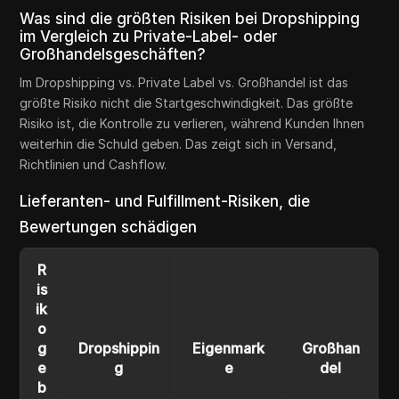
Was sind die größten Risiken bei Dropshipping
im Vergleich zu Private-Label- oder
Großhandelsgeschäften?
Im Dropshipping vs. Private Label vs. Großhandel ist das
größte Risiko nicht die Startgeschwindigkeit. Das größte
Risiko ist, die Kontrolle zu verlieren, während Kunden Ihnen
weiterhin die Schuld geben. Das zeigt sich in Versand,
Richtlinien und Cashflow.
Lieferanten- und Fulfillment-Risiken, die
Bewertungen schädigen
R
is
ik
o
g
Dropshippin
Eigenmark
Großhan
e
g
e
del
b