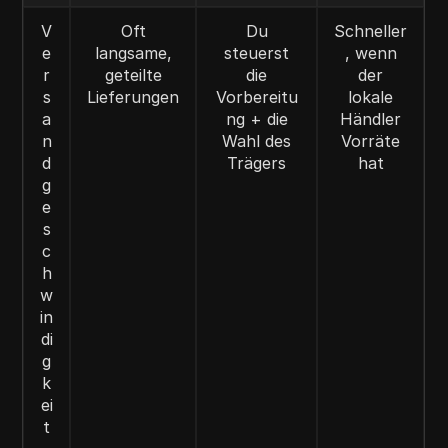
V
Oft
Du
Schneller
e
langsame,
steuerst
, wenn
r
geteilte
die
der
s
Lieferungen
Vorbereitu
lokale
a
ng + die
Händler
n
Wahl des
Vorräte
d
Trägers
hat
g
e
s
c
h
w
in
di
g
k
ei
t