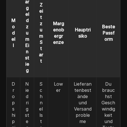
ar
Z
g
ei
el
t
M
d
z
Marg
o
z
Beste
u
enob
Hauptri
d
u
Passf
m
ergr
siko
el
m
orm
S
enze
l
Ei
t
n
ar
st
t
ie
g
D
N
S
Low
Lieferan
Du
r
ie
c
er
tenbest
brauc
o
d
h
ände
hst
p
ri
n
und
Gesch
s
g
el
Versand
windig
hi
st
ls
proble
keit
p
e
t
me
und