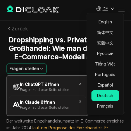
DE
English
Zurück
简体中文
Dropshipping vs. Private Label vs.
繁體中文
Großhandel: Wie man das richtige
Русский
E-Commerce-Modell auswählt
Tiếng Việt
Fragen stellen
Português
Ana Costa
In ChatGPT öffnen
Español
19 Mai 2026
6
min lesen
Fragen zu dieser Seite stellen
Teilen mit
Deutsch
In Claude öffnen
Copy Link
Français
Fragen zu dieser Seite stellen
Der weltweite Einzelhandelsumsatz im E-Commerce erreichte
im Jahr 2024
laut der Prognose des Einzelhandels-E-