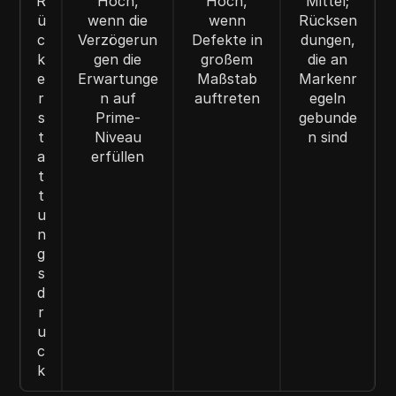
R
Hoch,
Hoch,
Mittel;
ü
wenn die
wenn
Rücksen
c
Verzögerun
Defekte in
dungen,
k
gen die
großem
die an
e
Erwartunge
Maßstab
Markenr
r
n auf
auftreten
egeln
s
Prime-
gebunde
t
Niveau
n sind
a
erfüllen
t
t
u
n
g
s
d
r
u
c
k