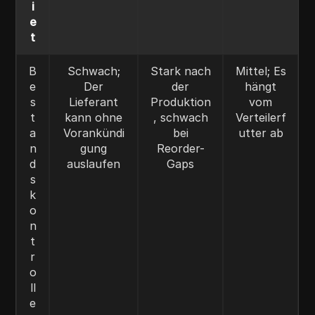
i
e
t
B
Schwach;
Stark nach
Mittel; Es
e
Der
der
hängt
s
Lieferant
Produktion
vom
t
kann ohne
, schwach
Verteilerf
a
Vorankündi
bei
utter ab
n
gung
Reorder-
d
auslaufen
Gaps
s
k
o
n
t
r
o
ll
e