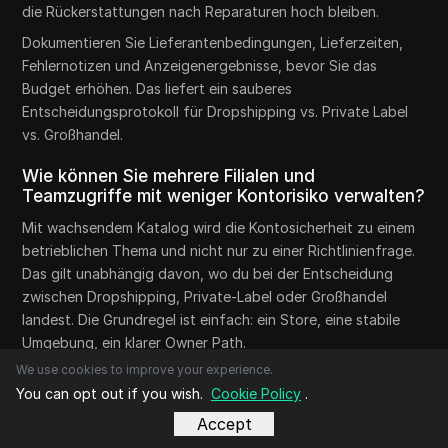
die Rückerstattungen nach Reparaturen hoch bleiben.
Dokumentieren Sie Lieferantenbedingungen, Lieferzeiten,
Fehlernotizen und Anzeigenergebnisse, bevor Sie das
Budget erhöhen. Das liefert ein sauberes
Entscheidungsprotokoll für Dropshipping vs. Private Label
vs. Großhandel.
Wie können Sie mehrere Filialen und
Teamzugriffe mit weniger Kontorisiko verwalten?
Mit wachsendem Katalog wird die Kontosicherheit zu einem
betrieblichen Thema und nicht nur zu einer Richtlinienfrage.
Das gilt unabhängig davon, wo du bei der Entscheidung
zwischen Dropshipping, Private-Label oder Großhandel
landest. Die Grundregel ist einfach: ein Store, eine stabile
Umgebung, ein klarer Owner Path.
We use cookies to improve your experience.
Warum die Skalierung über Filialen hinweg das
You can opt out if you wish.
Cookie Policy
.
Erkennungs- und Koordinationsrisiko erhöht
Accept
Probleme beginnen meist, wenn Teams Geräte, Browser und