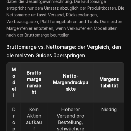
dabei die Gesamtgewinnrechnung. Die Bruttomarge
entspricht nur dem Umsatz abzüglich der Produktkosten. Die
Nettomarge umfasst Versand, Rücksendungen,
Werbeausgaben, Plattformgebühren und Tools. Die meisten
Margenfehler entstehen, wenn Verkäufer ein Modell allein
nach der Bruttomarge beurteilen.
Bruttomarge vs. Nettomarge: der Vergleich, den
die meisten Guides überspringen
M
Brutto
o
Netto-
marge
Margens
d
Margendruckpu
nansic
tabilität
el
nkte
ht
l
D
Kein
Höherer
Niedrig
r
Aktien
Versand pro
o
aufkau
Bestellung,
p
f
schwächere