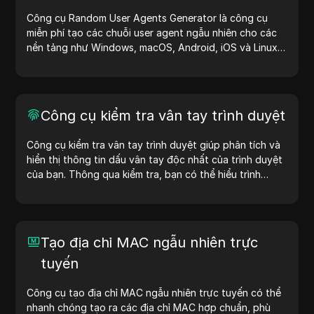
Công cụ Random User Agents Generator là công cụ
miễn phí tạo các chuỗi user agent ngẫu nhiên cho các
nền tảng như Windows, macOS, Android, iOS và Linux.
Chuỗi user agent cung cấp thông tin về thiết bị và trình
duyệt cho máy chủ, hỗ trợ kiểm tra website, kiểm tra
khả năng tương thích và tối ưu hóa quy trình phát triển.
Đơn giản hóa quy trình làm việc của bạn—bắt đầu tạo
Công cụ kiểm tra vân tay trình duyệt
user agent ngay hôm nay!
Công cụ kiểm tra vân tay trình duyệt giúp phân tích và
hiển thị thông tin dấu vân tay độc nhất của trình duyệt
của bạn. Thông qua kiểm tra, bạn có thể hiểu trình
duyệt của mình chia sẻ thông tin gì với các trang web
và thực hiện các biện pháp cải thiện quyền riêng tư và
bảo mật.
Tạo địa chỉ MAC ngẫu nhiên trực
tuyến
Công cụ tạo địa chỉ MAC ngẫu nhiên trực tuyến có thể
nhanh chóng tạo ra các địa chỉ MAC hợp chuẩn, phù