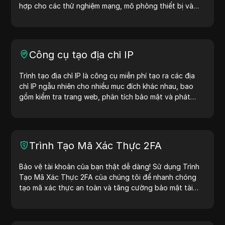
hợp cho các thử nghiệm mạng, mô phỏng thiết bị và
các tình huống khác.
Công cụ tạo địa chỉ IP
Trình tạo địa chỉ IP là công cụ miễn phí tạo ra các địa
chỉ IP ngẫu nhiên cho nhiều mục đích khác nhau, bao
gồm kiểm tra trang web, phân tích bảo mật và phát
triển. Với các tính năng như nhận diện vị trí địa chỉ IP và
tạo địa chỉ IP ngẫu nhiên, công cụ này giúp bạn nhanh
chóng tạo địa chỉ IP để kiểm tra địa lý, kiểm tra quyền
riêng tư và nhiều mục đích khác. Đơn giản hóa quy trình
Trình Tạo Mã Xác Thực 2FA
làm việc và cải thiện quá trình phát triển — tạo địa chỉ
IP ngay hôm nay!
Bảo vệ tài khoản của bạn thật dễ dàng! Sử dụng Trình
Tạo Mã Xác Thực 2FA của chúng tôi để nhanh chóng
tạo mã xác thực an toàn và tăng cường bảo mật tài
khoản của bạn. Hãy thử ngay bây giờ để bảo vệ cuộc
sống số của bạn!