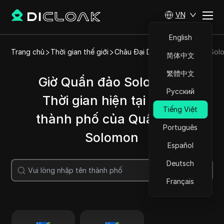
VN
English
Trang chủ
Thời gian thế giới
Châu Đại Dương
Quần đảo Sol
简体中文
繁體中文
Giờ Quần đảo Solomon |
Русский
Thời gian hiện tại ở các
Tiếng Việt
thành phố của Quần đảo
Português
Solomon
Español
Deutsch
Tìm kiếm
Français