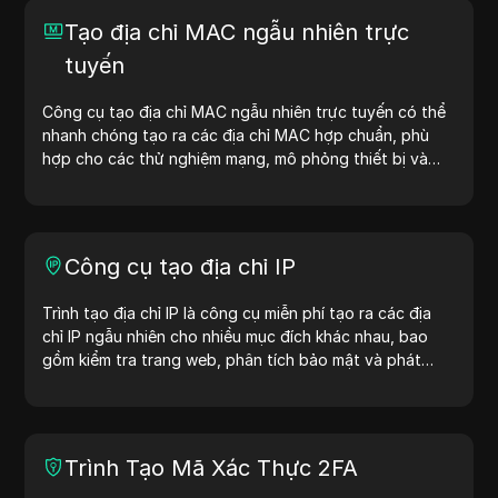
Tạo địa chỉ MAC ngẫu nhiên trực
tuyến
Công cụ tạo địa chỉ MAC ngẫu nhiên trực tuyến có thể
nhanh chóng tạo ra các địa chỉ MAC hợp chuẩn, phù
hợp cho các thử nghiệm mạng, mô phỏng thiết bị và
các tình huống khác.
Công cụ tạo địa chỉ IP
Trình tạo địa chỉ IP là công cụ miễn phí tạo ra các địa
chỉ IP ngẫu nhiên cho nhiều mục đích khác nhau, bao
gồm kiểm tra trang web, phân tích bảo mật và phát
triển. Với các tính năng như nhận diện vị trí địa chỉ IP và
tạo địa chỉ IP ngẫu nhiên, công cụ này giúp bạn nhanh
chóng tạo địa chỉ IP để kiểm tra địa lý, kiểm tra quyền
riêng tư và nhiều mục đích khác. Đơn giản hóa quy trình
Trình Tạo Mã Xác Thực 2FA
làm việc và cải thiện quá trình phát triển — tạo địa chỉ