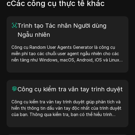
cCác công cụ thực tế khác
Trình tạo Tác nhân Người dùng
Ngẫu nhiên
Công cụ Random User Agents Generator là công cụ
miễn phí tạo các chuỗi user agent ngẫu nhiên cho các
nền tảng như Windows, macOS, Android, iOS và Linux.
Chuỗi user agent cung cấp thông tin về thiết bị và trình
duyệt cho máy chủ, hỗ trợ kiểm tra website, kiểm tra
khả năng tương thích và tối ưu hóa quy trình phát triển.
Đơn giản hóa quy trình làm việc của bạn—bắt đầu tạo
Công cụ kiểm tra vân tay trình duyệt
user agent ngay hôm nay!
Công cụ kiểm tra vân tay trình duyệt giúp phân tích và
hiển thị thông tin dấu vân tay độc nhất của trình duyệt
của bạn. Thông qua kiểm tra, bạn có thể hiểu trình
duyệt của mình chia sẻ thông tin gì với các trang web
và thực hiện các biện pháp cải thiện quyền riêng tư và
bảo mật.