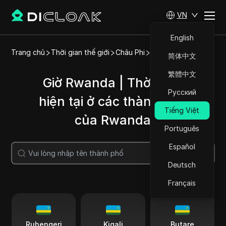
VN
English
Trang chủ
Thời gian thế giới
Châu Phi
Rwanda
简体中文
繁體中文
Giờ Rwanda | Thời gian
Русский
hiện tại ở các thành phố
Tiếng Việt
của Rwanda
Português
Español
Tìm kiếm
Deutsch
Français
Ruhengeri
Kigali
Butare