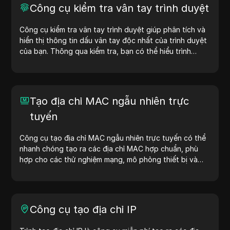
Đơn giản hóa quy trình làm việc của bạn—bắt đầu tạo
Công cụ kiểm tra vân tay trình duyệt
user agent ngay hôm nay!
Công cụ kiểm tra vân tay trình duyệt giúp phân tích và
hiển thị thông tin dấu vân tay độc nhất của trình duyệt
của bạn. Thông qua kiểm tra, bạn có thể hiểu trình
duyệt của mình chia sẻ thông tin gì với các trang web
và thực hiện các biện pháp cải thiện quyền riêng tư và
bảo mật.
Tạo địa chỉ MAC ngẫu nhiên trực
tuyến
Công cụ tạo địa chỉ MAC ngẫu nhiên trực tuyến có thể
nhanh chóng tạo ra các địa chỉ MAC hợp chuẩn, phù
hợp cho các thử nghiệm mạng, mô phỏng thiết bị và
các tình huống khác.
Công cụ tạo địa chỉ IP