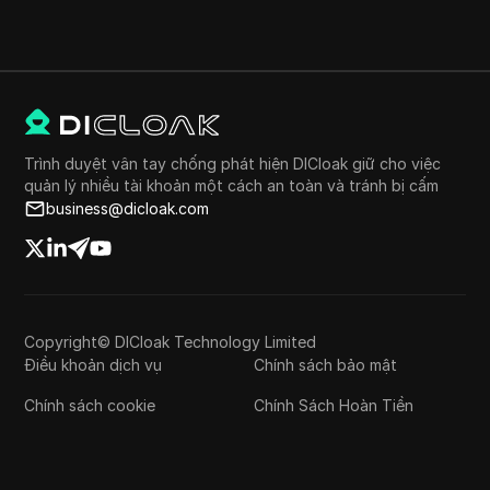
Trình duyệt vân tay chống phát hiện DICloak giữ cho việc
quản lý nhiều tài khoản một cách an toàn và tránh bị cấm
business@dicloak.com
Copyright© DICloak Technology Limited
Điều khoản dịch vụ
Chính sách bảo mật
Chính sách cookie
Chính Sách Hoàn Tiền