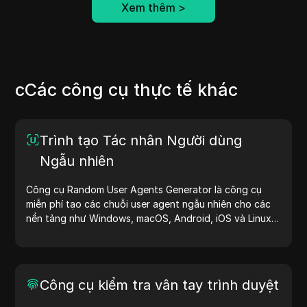
Xem thêm
>
cCác công cụ thực tế khác
Trình tạo Tác nhân Người dùng
Ngẫu nhiên
Công cụ Random User Agents Generator là công cụ
miễn phí tạo các chuỗi user agent ngẫu nhiên cho các
nền tảng như Windows, macOS, Android, iOS và Linux.
Chuỗi user agent cung cấp thông tin về thiết bị và trình
duyệt cho máy chủ, hỗ trợ kiểm tra website, kiểm tra
khả năng tương thích và tối ưu hóa quy trình phát triển.
Đơn giản hóa quy trình làm việc của bạn—bắt đầu tạo
Công cụ kiểm tra vân tay trình duyệt
user agent ngay hôm nay!