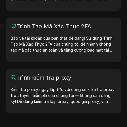
triển. Với các tính năng như nhận diện vị trí địa chỉ IP và
tạo địa chỉ IP ngẫu nhiên, công cụ này giúp bạn nhanh
chóng tạo địa chỉ IP để kiểm tra địa lý, kiểm tra quyền
riêng tư và nhiều mục đích khác. Đơn giản hóa quy trình
Trình Tạo Mã Xác Thực 2FA
làm việc và cải thiện quá trình phát triển — tạo địa chỉ
IP ngay hôm nay!
Bảo vệ tài khoản của bạn thật dễ dàng! Sử dụng Trình
Tạo Mã Xác Thực 2FA của chúng tôi để nhanh chóng
tạo mã xác thực an toàn và tăng cường bảo mật tài
khoản của bạn. Hãy thử ngay bây giờ để bảo vệ cuộc
sống số của bạn!
Trình kiểm tra proxy
Kiểm tra proxy ngay lập tức với công cụ kiểm tra proxy
trực tuyến miễn phí của chúng tôi — không cần đăng
ký! Dễ dàng kiểm tra loại proxy, quốc gia proxy, vị trí
proxy, múi giờ proxy và nhiều hơn nữa.