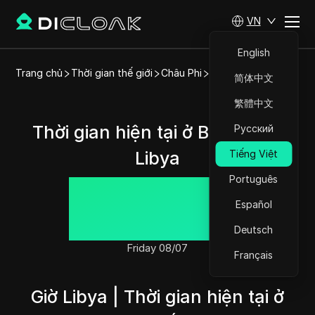
VN
English
Trang chủ
Thời gian thế giới
Châu Phi
Libya
Benghazi
简体中文
繁體中文
Thời gian hiện tại ở Benghazi,
Русский
Libya
Tiếng Việt
Português
12:49:00
Español
Deutsch
Friday 08/07
Français
Giờ Libya | Thời gian hiện tại ở