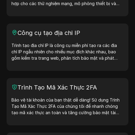
hợp cho các thử nghiệm mạng, mô phỏng thiết bị và
các tình huống khác.
Công cụ tạo địa chỉ IP
Trình tạo địa chỉ IP là công cụ miễn phí tạo ra các địa
chỉ IP ngẫu nhiên cho nhiều mục đích khác nhau, bao
gồm kiểm tra trang web, phân tích bảo mật và phát
triển. Với các tính năng như nhận diện vị trí địa chỉ IP và
tạo địa chỉ IP ngẫu nhiên, công cụ này giúp bạn nhanh
chóng tạo địa chỉ IP để kiểm tra địa lý, kiểm tra quyền
riêng tư và nhiều mục đích khác. Đơn giản hóa quy trình
Trình Tạo Mã Xác Thực 2FA
làm việc và cải thiện quá trình phát triển — tạo địa chỉ
IP ngay hôm nay!
Bảo vệ tài khoản của bạn thật dễ dàng! Sử dụng Trình
Tạo Mã Xác Thực 2FA của chúng tôi để nhanh chóng
tạo mã xác thực an toàn và tăng cường bảo mật tài
khoản của bạn. Hãy thử ngay bây giờ để bảo vệ cuộc
sống số của bạn!