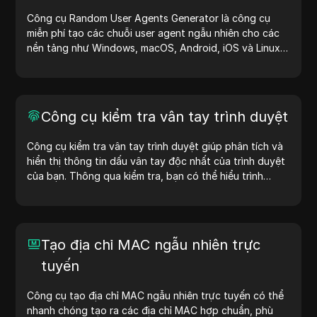
Công cụ Random User Agents Generator là công cụ
miễn phí tạo các chuỗi user agent ngẫu nhiên cho các
nền tảng như Windows, macOS, Android, iOS và Linux.
Chuỗi user agent cung cấp thông tin về thiết bị và trình
duyệt cho máy chủ, hỗ trợ kiểm tra website, kiểm tra
khả năng tương thích và tối ưu hóa quy trình phát triển.
Đơn giản hóa quy trình làm việc của bạn—bắt đầu tạo
Công cụ kiểm tra vân tay trình duyệt
user agent ngay hôm nay!
Công cụ kiểm tra vân tay trình duyệt giúp phân tích và
hiển thị thông tin dấu vân tay độc nhất của trình duyệt
của bạn. Thông qua kiểm tra, bạn có thể hiểu trình
duyệt của mình chia sẻ thông tin gì với các trang web
và thực hiện các biện pháp cải thiện quyền riêng tư và
bảo mật.
Tạo địa chỉ MAC ngẫu nhiên trực
tuyến
Công cụ tạo địa chỉ MAC ngẫu nhiên trực tuyến có thể
nhanh chóng tạo ra các địa chỉ MAC hợp chuẩn, phù