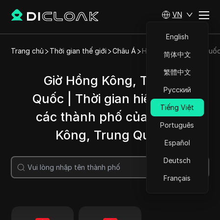
VN
English
Trang chủ
Thời gian thế giới
Châu Á
Hồng Kông, Trung Quố
简体中文
繁體中文
Giờ Hồng Kông, Trung
Русский
Quốc | Thời gian hiện tại ở
Tiếng Việt
các thành phố của Hồng
Português
Kông, Trung Quốc
Español
Deutsch
Tìm kiếm
Français