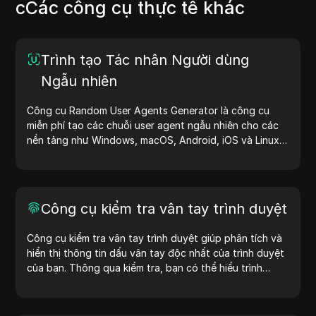
cCác công cụ thực tế khác
Trình tạo Tác nhân Người dùng
Ngẫu nhiên
Công cụ Random User Agents Generator là công cụ
miễn phí tạo các chuỗi user agent ngẫu nhiên cho các
nền tảng như Windows, macOS, Android, iOS và Linux.
Chuỗi user agent cung cấp thông tin về thiết bị và trình
duyệt cho máy chủ, hỗ trợ kiểm tra website, kiểm tra
khả năng tương thích và tối ưu hóa quy trình phát triển.
Đơn giản hóa quy trình làm việc của bạn—bắt đầu tạo
Công cụ kiểm tra vân tay trình duyệt
user agent ngay hôm nay!
Công cụ kiểm tra vân tay trình duyệt giúp phân tích và
hiển thị thông tin dấu vân tay độc nhất của trình duyệt
của bạn. Thông qua kiểm tra, bạn có thể hiểu trình
duyệt của mình chia sẻ thông tin gì với các trang web
và thực hiện các biện pháp cải thiện quyền riêng tư và
bảo mật.