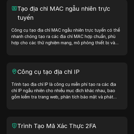
Tạo địa chỉ MAC ngẫu nhiên trực
tuyến
Công cụ tạo địa chỉ MAC ngẫu nhiên trực tuyến có thể
nhanh chóng tạo ra các địa chỉ MAC hợp chuẩn, phù
hợp cho các thử nghiệm mạng, mô phỏng thiết bị và
các tình huống khác.
Công cụ tạo địa chỉ IP
Trình tạo địa chỉ IP là công cụ miễn phí tạo ra các địa
chỉ IP ngẫu nhiên cho nhiều mục đích khác nhau, bao
gồm kiểm tra trang web, phân tích bảo mật và phát
triển. Với các tính năng như nhận diện vị trí địa chỉ IP và
tạo địa chỉ IP ngẫu nhiên, công cụ này giúp bạn nhanh
chóng tạo địa chỉ IP để kiểm tra địa lý, kiểm tra quyền
riêng tư và nhiều mục đích khác. Đơn giản hóa quy trình
Trình Tạo Mã Xác Thực 2FA
làm việc và cải thiện quá trình phát triển — tạo địa chỉ