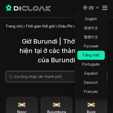
VN
English
Trang chủ
Thời gian thế giới
Châu Phi
Burundi
简体中文
繁體中文
Giờ Burundi | Thời gian
Русский
hiện tại ở các thành phố
Tiếng Việt
của Burundi
Português
Español
Tìm kiếm
Deutsch
Français
Ngọc
Bujumbura
Ruigi