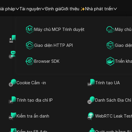
iải pháp
Tài nguyên
Định giá
Giới thiệu
Nhà phát triển
Tiếp thị truyền thông xã hội xuyên quốc gia
Máy chủ MCP Trình duyệt
Máy chủ
ới
Bắc Mỹ
Antigua và Barbuda
Trung tâm trợ giúp
Chia sẻ tài khoản
Quảng cáo trực tuyến
Giao diện HTTP API
Giao diệ
Chợ RPA (MCP)
Chợ tiện ích mở rộ
 Barbuda | Thời gian hiện tại ở cá
Chia sẻ tài khoản
Browser SDK
Triển kh
Antigua và Barbuda
Cookie Cắm -in
Trình tạo UA
Tìm ki
Trình tạo địa chỉ IP
Danh Sách Địa Chỉ 
Kiểm tra ẩn danh
WebRTC Leak Tes
Kiểm tra FB Ads
Quét web bằng AI