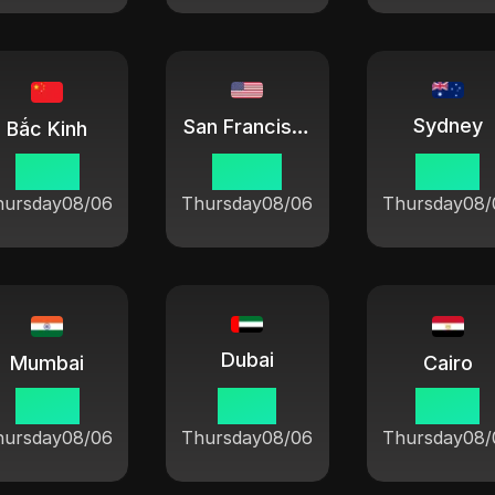
Sydney
San Francisco
Bắc Kinh
15 03
00 03
18 03
hursday
08/06
Thursday
08/06
Thursday
08/
Dubai
Mumbai
Cairo
12 33
11 03
10 03
hursday
08/06
Thursday
08/06
Thursday
08/