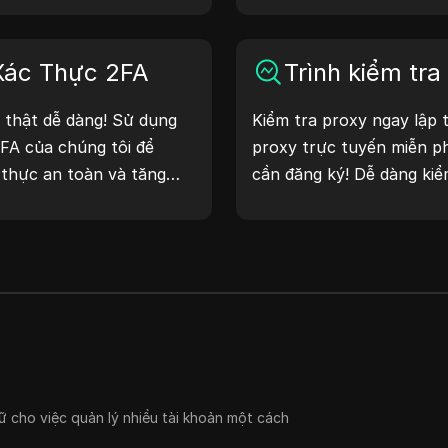
công cụ này giúp bạn nha
để kiểm tra địa lý, kiểm t
Xác Thực 2FA
mục đích khác. Đơn giản 
Trình kiểm tra
cải thiện quá trình phát t
 thật dễ dàng! Sử dụng
Kiểm tra proxy ngay lập 
ngay hôm nay!
FA của chúng tôi để
proxy trực tuyến miễn p
thực an toàn và tăng
cần đăng ký! Dễ dàng kiểm
 của bạn. Hãy thử ngay
proxy, vị trí proxy, múi 
ống số của bạn!
nữa.
ữ cho việc quản lý nhiều tài khoản một cách