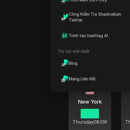
Codrington
03 03
Công Kiểm Tra Shadowban
Twitter
Thursday
08/06
T
Trinh tao hashtag AI
Tin tức mới nhất
Thời gian hiện
Blog
Mạng Liên Kết
New York
03 03
Thursday
08/06
T