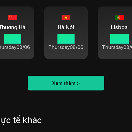
Thượng Hải
Hà Nội
Lisboa
15 03
14 03
08 03
hursday
08/06
Thursday
08/06
Thursday
08/
Xem thêm
>
hực tế khác