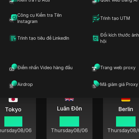
Thánh John
03 03
Công cụ Kiểm tra Tên
Trình tạo UTM
Instagram
hursday
08/06
Đổi kích thước ản
Trình tạo tiêu đề LinkedIn
hội
 tại ở các thành phố nổi tiếng trê
Điểm nhấn Video hàng đầu
Trang web proxy
Airdrop
Mã giảm giá Proxy
Luân Đôn
Berlin
Tokyo
16 03
08 03
09 03
hursday
08/06
Thursday
08/06
Thursday
08/