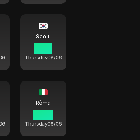
Seoul
16 03
06
Thursday
08/06
Rôma
09 03
06
Thursday
08/06