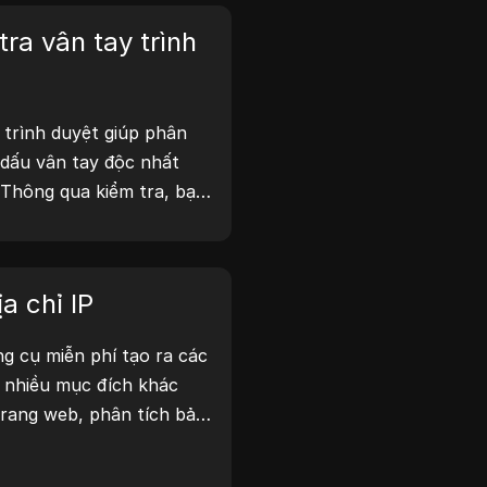
ra vân tay trình
 trình duyệt giúp phân
n dấu vân tay độc nhất
 Thông qua kiểm tra, bạn
ủa mình chia sẻ thông tin
thực hiện các biện pháp
và bảo mật.
a chỉ IP
ông cụ miễn phí tạo ra các
o nhiều mục đích khác
trang web, phân tích bảo
ác tính năng như nhận
ạo địa chỉ IP ngẫu nhiên,