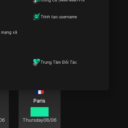
Trình tạo username
h mạng xã
n toàn thế giới
Trung Tâm Đối Tác
Paris
09 03
06
Thursday
08/06