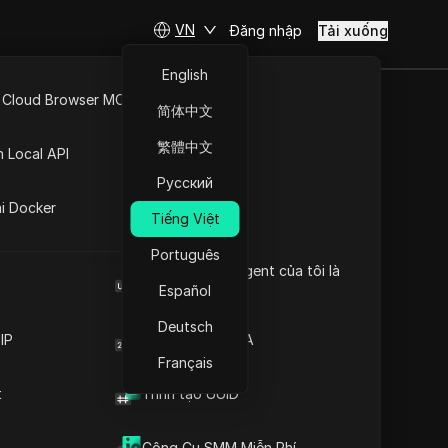
VN
Đăng nhập
Tải xuống
English
 Cloud Browser MCP
简体中文
API Mở
繁體中文
n Local API
Русский
ng
c thành phố của
ai Docker
Tiếng Việt
Português
Browser User Agent của tôi là
gì
Español
ếm
Deutsch
IP
Trình tạo mã 2FA
Français
t
Trình tạo UUID
Công Cụ SMM Miễn Phí