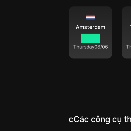
Amsterdam
09 03
Thursday
08/06
T
cCác công cụ t