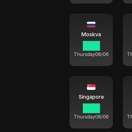
Moskva
10 03
Thursday
08/06
T
Singapore
15 03
Thursday
08/06
T