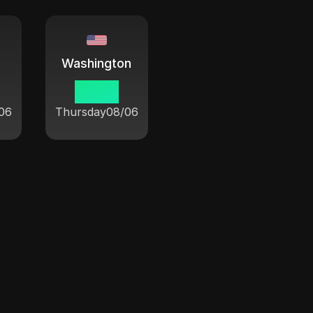
Washington
03 03
06
Thursday
08/06