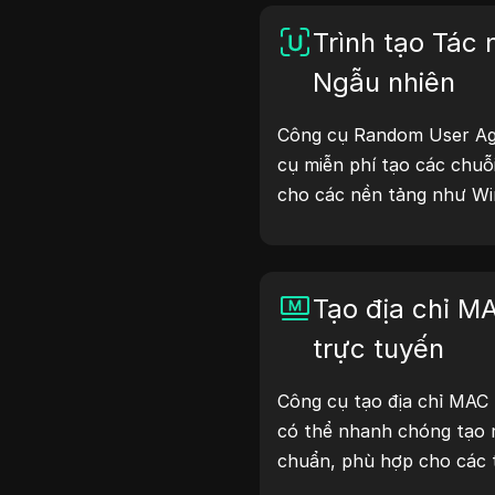
Trình tạo Tác
Ngẫu nhiên
Công cụ Random User Ag
cụ miễn phí tạo các chuỗ
cho các nền tảng như Wi
iOS và Linux. Chuỗi user
về thiết bị và trình duyệ
kiểm tra website, kiểm t
Tạo địa chỉ M
và tối ưu hóa quy trình p
quy trình làm việc của b
trực tuyến
agent ngay hôm nay!
Công cụ tạo địa chỉ MAC
có thể nhanh chóng tạo 
chuẩn, phù hợp cho các
phỏng thiết bị và các tìn