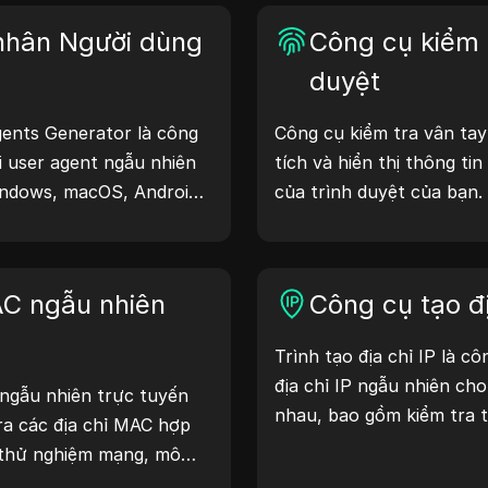
 nhân Người dùng
Công cụ kiểm t
duyệt
ents Generator là công
Công cụ kiểm tra vân tay
i user agent ngẫu nhiên
tích và hiển thị thông ti
ndows, macOS, Android,
của trình duyệt của bạn.
 agent cung cấp thông tin
có thể hiểu trình duyệt c
t cho máy chủ, hỗ trợ
gì với các trang web và 
ra khả năng tương thích
cải thiện quyền riêng tư 
AC ngẫu nhiên
Công cụ tạo đị
hát triển. Đơn giản hóa
ạn—bắt đầu tạo user
Trình tạo địa chỉ IP là c
địa chỉ IP ngẫu nhiên ch
 ngẫu nhiên trực tuyến
nhau, bao gồm kiểm tra 
ra các địa chỉ MAC hợp
mật và phát triển. Với c
 thử nghiệm mạng, mô
diện vị trí địa chỉ IP và t
h huống khác.