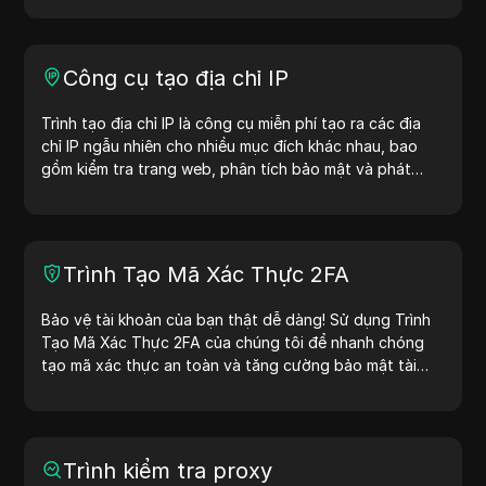
Công cụ tạo địa chỉ IP
Trình tạo địa chỉ IP là công cụ miễn phí tạo ra các địa
chỉ IP ngẫu nhiên cho nhiều mục đích khác nhau, bao
gồm kiểm tra trang web, phân tích bảo mật và phát
triển. Với các tính năng như nhận diện vị trí địa chỉ IP và
tạo địa chỉ IP ngẫu nhiên, công cụ này giúp bạn nhanh
chóng tạo địa chỉ IP để kiểm tra địa lý, kiểm tra quyền
riêng tư và nhiều mục đích khác. Đơn giản hóa quy trình
Trình Tạo Mã Xác Thực 2FA
làm việc và cải thiện quá trình phát triển — tạo địa chỉ
IP ngay hôm nay!
Bảo vệ tài khoản của bạn thật dễ dàng! Sử dụng Trình
Tạo Mã Xác Thực 2FA của chúng tôi để nhanh chóng
tạo mã xác thực an toàn và tăng cường bảo mật tài
khoản của bạn. Hãy thử ngay bây giờ để bảo vệ cuộc
sống số của bạn!
Trình kiểm tra proxy