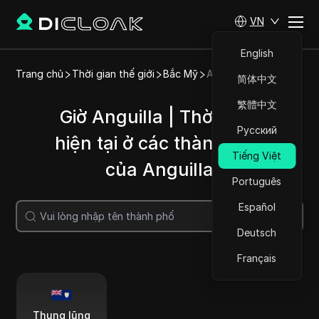
VN
English
Trang chủ
Thời gian thế giới
Bắc Mỹ
Anguilla
简体中文
繁體中文
Giờ Anguilla | Thời gian
Русский
hiện tại ở các thành phố
Tiếng Việt
của Anguilla
Português
Español
Tìm kiếm
Deutsch
Français
Thung lũng