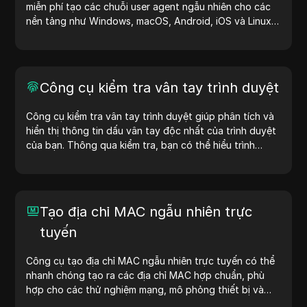
miễn phí tạo các chuỗi user agent ngẫu nhiên cho các
nền tảng như Windows, macOS, Android, iOS và Linux.
Chuỗi user agent cung cấp thông tin về thiết bị và trình
duyệt cho máy chủ, hỗ trợ kiểm tra website, kiểm tra
khả năng tương thích và tối ưu hóa quy trình phát triển.
Đơn giản hóa quy trình làm việc của bạn—bắt đầu tạo
Công cụ kiểm tra vân tay trình duyệt
user agent ngay hôm nay!
Công cụ kiểm tra vân tay trình duyệt giúp phân tích và
hiển thị thông tin dấu vân tay độc nhất của trình duyệt
của bạn. Thông qua kiểm tra, bạn có thể hiểu trình
duyệt của mình chia sẻ thông tin gì với các trang web
và thực hiện các biện pháp cải thiện quyền riêng tư và
bảo mật.
Tạo địa chỉ MAC ngẫu nhiên trực
tuyến
Công cụ tạo địa chỉ MAC ngẫu nhiên trực tuyến có thể
nhanh chóng tạo ra các địa chỉ MAC hợp chuẩn, phù
hợp cho các thử nghiệm mạng, mô phỏng thiết bị và
các tình huống khác.