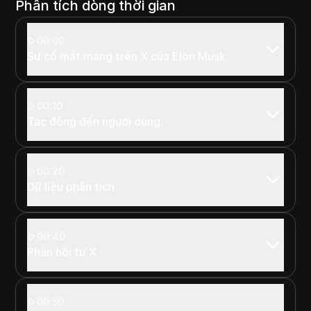
Phân tích dòng thời gian
00:00
Sự cố mất mạng trên X của Elon Musk
00:10
Tác động đến người dùng.
00:20
Dữ liệu phân tích
00:40
Phản hồi từ X
00:50