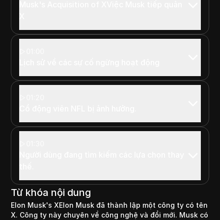
Musk's Acquisition of XViệc Musk tiếp quản
X
01:00
Lịch sử về các sự cố ngừng hoạt động
01:20
Cổ động viên NFL bị ảnh hưởng.
01:30
Người dùng đang tìm kiếm các lựa chọn thay
thế.
Từ khóa nội dung
Elon Musk's XElon Musk đã thành lập một công ty có tên
X. Công ty này chuyên về công nghệ và đổi mới. Musk có