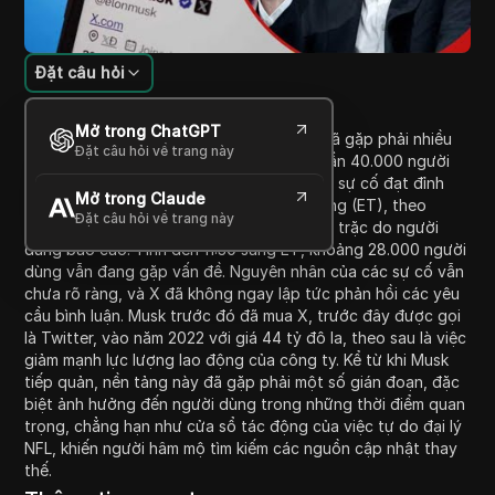
Đặt câu hỏi
Giới thiệu nội dung
Mở trong ChatGPT
Nền tảng mạng xã hội của Elon Musk, X, đã gặp phải nhiều
Đặt câu hỏi về trang này
sự cố vào sáng thứ Hai, ảnh hưởng đến gần 40.000 người
dùng báo cáo gặp sự cố khi tải trang. Các sự cố đạt đỉnh
Mở trong Claude
vào khoảng 10 giờ sáng theo giờ miền Đông (ET), theo
Đặt câu hỏi về trang này
Down Detector, công ty theo dõi các trục trặc do người
dùng báo cáo. Tính đến 11:30 sáng ET, khoảng 28.000 người
dùng vẫn đang gặp vấn đề. Nguyên nhân của các sự cố vẫn
chưa rõ ràng, và X đã không ngay lập tức phản hồi các yêu
cầu bình luận. Musk trước đó đã mua X, trước đây được gọi
là Twitter, vào năm 2022 với giá 44 tỷ đô la, theo sau là việc
giảm mạnh lực lượng lao động của công ty. Kể từ khi Musk
tiếp quản, nền tảng này đã gặp phải một số gián đoạn, đặc
biệt ảnh hưởng đến người dùng trong những thời điểm quan
trọng, chẳng hạn như cửa sổ tác động của việc tự do đại lý
NFL, khiến người hâm mộ tìm kiếm các nguồn cập nhật thay
thế.