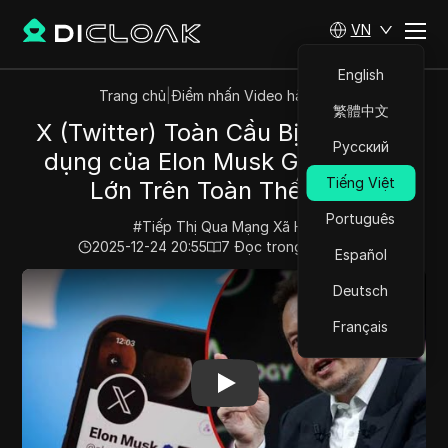
VN
English
Trang chủ
|
Điểm nhấn Video hàng đầu
繁體中文
X (Twitter) Toàn Cầu Bị Sập! Ứng
Русский
dụng của Elon Musk Gặp Sự Cố
Tiếng Việt
Lớn Trên Toàn Thế Giới!
Português
#
Tiếp Thị Qua Mạng Xã Hội
2025-12-24 20:55
7
Đọc trong giây phút
Español
Play Video:
X (Twitter) Toàn Cầu Bị Sập! Ứng dụng củ
Deutsch
Français