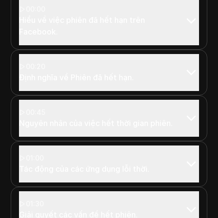
00:00
Hiểu về việc phiên đã hết hạn trên
Facebook.
00:20
Định nghĩa về Phiên đã hết hạn.
00:45
Nguyên nhân của việc hết thời gian phiên.
01:00
Tác động của các ứng dụng lỗi thời.
01:30
Giải quyết các vấn đề hết phiên.