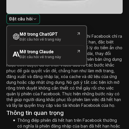
Đặt câu hỏi
Giới thiệu nội dung
Mở trong ChatGPT
Video này cung cấp giải thích về ý nghĩa khi Facebook chỉ ra
Đặt câu hỏi về trang này
rằng phiên làm việc của người dùng đã hết hạn, đặc biệt
trên các thiết bị Android. Nó nêu rõ một số lý do tiềm ẩn cho
Mở trong Claude
lỗi này, bao gồm sự không hoạt động kéo dài, thay đổi
Đặt câu hỏi về trang này
trong cài đặt bảo mật của Facebook và phiên bản ứng dụng
hoặc trình duyệt đã lỗi thời. Video đưa ra các bước khắc
phục để giải quyết vấn đề, chẳng hạn như làm mới trang,
đăng xuất và đăng nhập lại, xóa cache và dữ liệu của ứng
dụng hoặc cập nhật ứng dụng. Nó gợi ý tắt các tiện ích mở
rộng trình duyệt không cần thiết có thể gây rối cho việc
quản lý phiên của Facebook. Thực hiện những bước này có
thể giúp người dùng khắc phục lỗi phiên làm việc đã hết hạn
và lấy lại quyền truy cập vào tài khoản Facebook của họ.
Thông tin quan trọng
Thông điệp phiên đã hết hạn trên Facebook thường
có nghĩa là phiên đăng nhập của bạn đã hết hạn hoặc