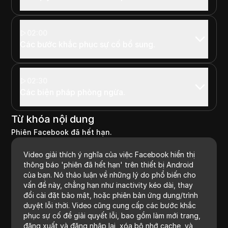
02:00
Các bước khắc phục sự cố bổ sung.
02:30
Các biện pháp phòng ngừa.
Từ khóa nội dung
Phiên Facebook đã hết hạn.
Video giải thích ý nghĩa của việc Facebook hiển thị
thông báo 'phiên đã hết hạn' trên thiết bị Android
của bạn. Nó thảo luận về những lý do phổ biến cho
vấn đề này, chẳng hạn như inactivity kéo dài, thay
đổi cài đặt bảo mật, hoặc phiên bản ứng dụng/trình
duyệt lỗi thời. Video cũng cung cấp các bước khắc
phục sự cố để giải quyết lỗi, bao gồm làm mới trang,
đăng xuất và đăng nhập lại, xóa bộ nhớ cache, và