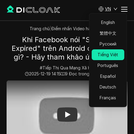
VN
English
Trang chủ
|
Điểm nhấn Video hàng đầu
繁體中文
Khi Facebook nói "Session
Русский
Expired" trên Android có ý nghĩa
Tiếng Việt
gì? - Hãy tham khảo ứng dụng.
Português
#
Tiếp Thị Qua Mạng Xã Hội
2025-12-19 14:15
9
Đọc trong giây phút
Español
Play Video:
Khi Facebook nói "Session Expired" trên A
Deutsch
Français