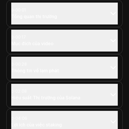
00:01
Tổng quan thị trường
00:17
Mục đích của video
00:28
Thông tin về lạm phát
02:08
Hiệu suất Thị trường của Solana
04:06
Lợi ích của việc staking