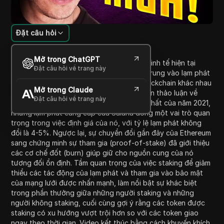
Đặt câu hỏi
Giới thiệu nội dung
Mở trong ChatGPT
Video này đề cập đến những thách thức kinh tế hiện tại
Đặt câu hỏi về trang này
trong bối cảnh tiền điện tử, đặc biệt tập trung vào lạm phát
và tác động của nó đối với các tài sản blockchain khác nhau
Mở trong Claude
như Salana và Ethereum. Người dẫn chuyện thảo luận về
Đặt câu hỏi về trang này
việc nhiều tài sản vẫn nằm dưới mức cao nhất của năm 2021,
nhưng lạm phát cung cấp của Salana đóng một vai trò quan
trọng trong việc định giá của nó, với tỷ lệ lạm phát không
đổi là 4-5%. Ngược lại, sự chuyển đổi gần đây của Ethereum
sang chứng minh sự tham gia (proof-of-stake) đã giới thiệu
các cơ chế đốt (burn) giúp giữ cho nguồn cung của nó
tương đối ổn định. Tầm quan trọng của việc staking để giảm
thiểu các tác động của lạm phát và tham gia vào bảo mật
của mạng lưới được nhấn mạnh, làm nổi bật sự khác biệt
trong phần thưởng giữa những người staking và những
người không staking, cuối cùng gợi ý rằng các token được
staking có xu hướng vượt trội hơn so với các token giao
ngay theo thời gian. Video kết thúc bằng cách khuyến khích