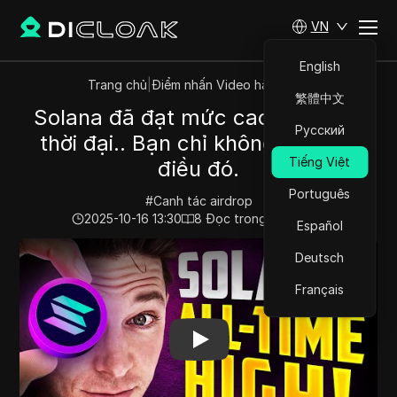
VN
English
Trang chủ
|
Điểm nhấn Video hàng đầu
繁體中文
Solana đã đạt mức cao nhất mọi
Русский
thời đại.. Bạn chỉ không nhận ra
Tiếng Việt
điều đó.
Português
#
Canh tác airdrop
2025-10-16 13:30
8
Đọc trong giây phút
Español
Play Video:
Solana đã đạt mức cao nhất mọi thời đại.. 
Deutsch
Français