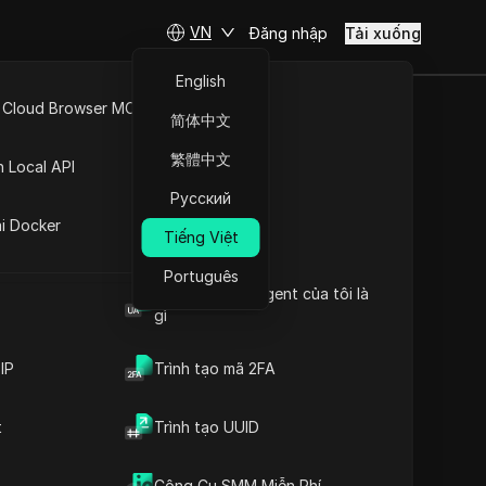
VN
Đăng nhập
Tải xuống
English
 Cloud Browser MCP
简体中文
tối ưu cho trợ
API Mở
繁體中文
n Local API
ất của bạn!
Русский
ng
ai Docker
Tiếng Việt
Português
Browser User Agent của tôi là
sẽ tăng gấp 10 lần năng suất của bạn!
gì
IP
Trình tạo mã 2FA
t
Trình tạo UUID
Nội dung
Giới thiệu nội dung
Công Cụ SMM Miễn Phí