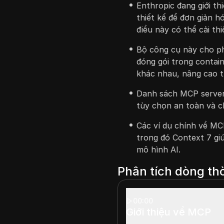
Enthropic đang giới t
thiết kế để đơn giản h
điều này có thể cải thi
Bộ công cụ này cho p
đóng gói trong contai
khác nhau, nâng cao t
Danh sách MCP server
tùy chọn an toàn và ch
Các ví dụ chính về MC
trong đó Context 7 giú
mô hình AI.
Phân tích dòng thờ
00:00
Giới thiệu về MCP