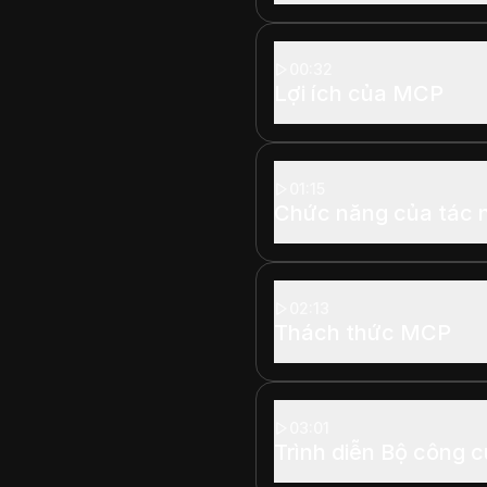
00:32
Lợi ích của MCP
01:15
Chức năng của tác 
02:13
Thách thức MCP
03:01
Trình diễn Bộ công 