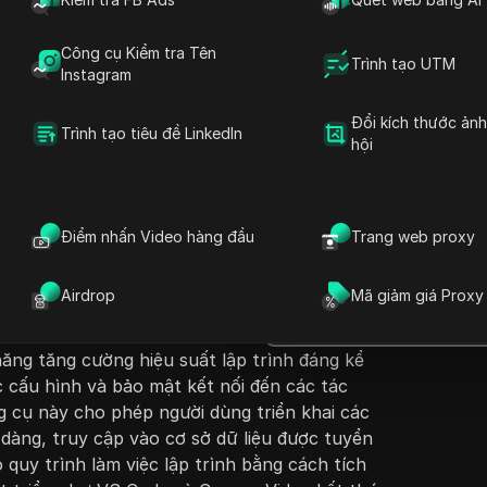
Công cụ Kiểm tra Tên
Trình tạo UTM
Instagram
Đổi kích thước ản
Trình tạo tiêu đề LinkedIn
hội
Đặt câu hỏi
iao thức Ngữ cảnh Mô hình (MCP) được phát
ph
hung tiêu chuẩn mã nguồn mở để kết nối các
Mở trong ChatGPT
Điểm nhấn Video hàng đầu
Trang web proxy
Đặt câu hỏi về trang này
 bên ngoài và nguồn dữ liệu thời gian thực.
c
 của MCP trong việc đơn giản hóa việc tích hợp
Mở trong Claude
Airdrop
Mã giảm giá Proxy
cầu về các kết nối tùy chỉnh và nâng cao khả
Đặt câu hỏi về trang này
 cung cấp một bản demo về bộ công cụ MCP
ăng tăng cường hiệu suất lập trình đáng kể
 cấu hình và bảo mật kết nối đến các tác
 cụ này cho phép người dùng triển khai các
àng, truy cập vào cơ sở dữ liệu được tuyển
quy trình làm việc lập trình bằng cách tích