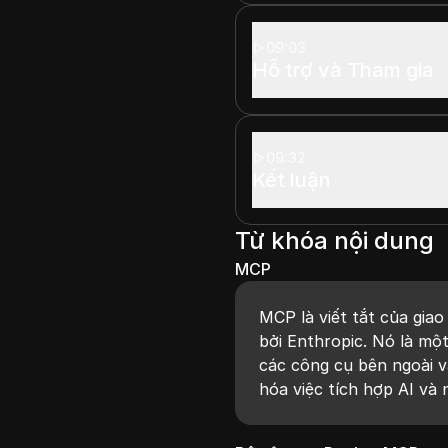
09:03
Hỗ trợ và Tham gia
09:32
Kết luận
Từ khóa nội dung
MCP
MCP là viết tắt của gia
bởi Enthropic. Nó là một
các công cụ bên ngoài và
hóa việc tích hợp AI và