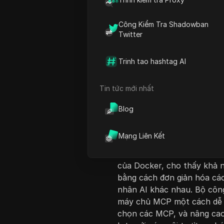
Công Kiểm Tra Shadowban
Twitter
Trinh tao hashtag AI
Giới thiệu nội dung
Tin tức mới nhất
Video này giới thiệu về G
triển bởi Enthropic, một k
Blog
hệ thống AI với các công cụ
Nó giải thích những lợi thế
Mạng Liên Kết
AI bằng cách giảm bớt nhu 
năng tương tác. Người nói
của Docker, cho thấy khả n
bằng cách đơn giản hóa các
nhân AI khác nhau. Bộ công
máy chủ MCP một cách dễ d
chọn các MCP, và nâng cao 