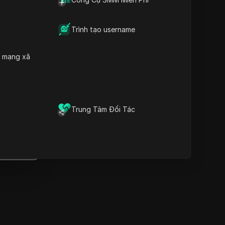
Thông tin quan trọng
Phân tích dòng thời gian
Từ khóa nội dung
Trình tạo username
Các câu hỏi và trả lời liên
quan
h mạng xã
Thêm gợi ý video
Trình duyệt vân tay chống
át hiện DICloak giữ cho việc
quản lý nhiều tài khoản một
Trung Tâm Đối Tác
ách an toàn và tránh bị cấm
Tải xuống