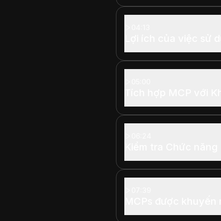
04:13
Lợi ích của việc sử
05:00
Tích hợp MCP với K
06:24
Kiểm tra Chức năn
07:39
MCPs được khuyến n