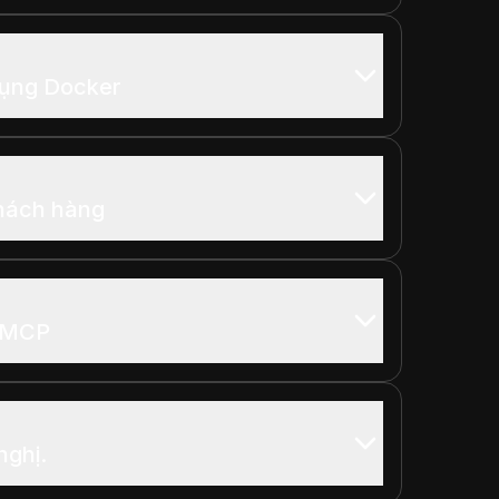
 dụng Docker
hách hàng
g MCP
ghị.