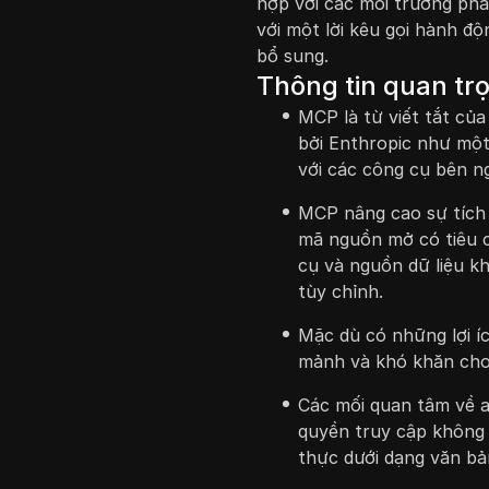
hợp với các môi trường phá
với một lời kêu gọi hành độ
bổ sung.
Thông tin quan tr
MCP là từ viết tắt củ
bởi Enthropic như một
với các công cụ bên ng
MCP nâng cao sự tích
mã nguồn mở có tiêu c
cụ và nguồn dữ liệu kh
tùy chỉnh.
Mặc dù có những lợi íc
mảnh và khó khăn cho 
Các mối quan tâm về a
quyền truy cập không 
thực dưới dạng văn bản