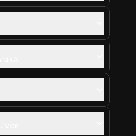
nhân AI
cụ MCP