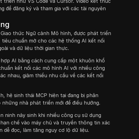
t triển như VS Code và Cursor. Video kết thúc
ng để đăng ký và tham gia với các tài nguyên
ọng
a Giao thức Ngữ cảnh Mô hình, được phát triển
 tiêu chuẩn mở cho các hệ thống AI kết nối
oài và dữ liệu thời gian thực.
 hợp AI bằng cách cung cấp một khuôn khổ
huẩn kết nối các mô hình AI với nhiều công
ác nhau, giảm thiểu nhu cầu về các kết nối
h, hệ sinh thái MCP hiện tại đang bị phân
những nhà phát triển mới để điều hướng.
n ninh nảy sinh khi nhiều công cụ sử dụng
hạn chế vào máy chủ và truyền thông tin xác
 dễ đọc, làm tăng nguy cơ lộ dữ liệu.