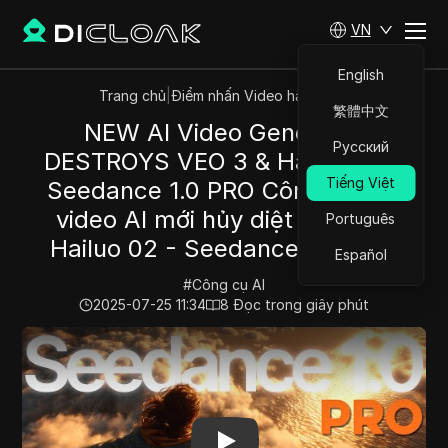
VN
English
Trang chủ
|
Điểm nhấn Video hàng đầu
繁體中文
NEW AI Video Generator
Русский
DESTROYS VEO 3 & Hailuo 02 -
Tiếng Việt
Seedance 1.0 PRO Công cụ tạo
video AI mới hủy diệt VEO 3 &
Português
Hailuo 02 - Seedance 1.0 PRO.
Español
#
Công cụ AI
2025-07-25 11:34
8
Đọc trong giây phút
Play Video:
NEW AI Video Generator DESTROYS VEO 3 & 