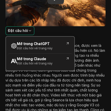
Đặt câu hỏi
Giới thiệu nội dung
Mở trong ChatGPT
Video này thảo luận về khả năng của Seance, được xem là
Đặt câu hỏi về trang này
một trong những trình tạo video AI hàng đầu hiện có. Nó làm
nổi bật các tính năng độc đáo như khả năng tạo ra nhiều
Mở trong Claude
cảnh từ một lần nhập liệu và kết quả chất lượng điện ảnh.
Đặt câu hỏi về trang này
Video so sánh Seance với các công cụ phổ biến khác như
Google V3 và Halo, đánh giá hiệu suất của chúng trong
nhiều tình huống khác nhau. Người xem được trình bày nhiều
ví dụ dựa trên các lời nhập liệu đã được chỉ định, minh hoạ
sức mạnh và điểm yếu của đầu ra từ từng nền tảng. Sự so
sánh xem xét các yếu tố như tính nhất quán, chất lượng
hoạt hình và độ chân thực. Video kết thúc với một báo giá
chi tiết về giá cả, gợi ý rằng Seance là lựa chọn hiệu quả
nhất cho việc tạo video, mặc dù lưu ý rằng Google V3 có
thể được ưu ái cho những ai tìm kiếm tạo âm thanh. Cũng có