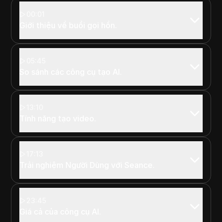
00:01
Giới thiệu về buổi gọi hồn.
05:45
So sánh các công cụ tạo AI.
13:10
Tính năng tạo video.
17:13
Trải nghiệm Người Dùng với Seance.
23:45
Giá cả của công cụ AI.