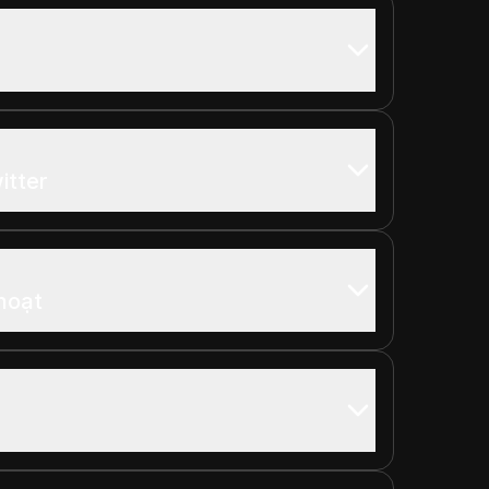
itter
 hoạt