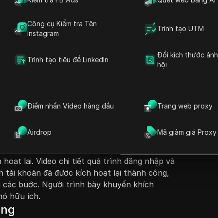
Công cụ Kiểm tra Tên
Trình tạo UTM
Instagram
Đổi kích thước ản
Trình tạo tiêu đề LinkedIn
hội
Đặt câu hỏi
ẫn từng bước về cách kích hoạt lại tài khoản
ph
 hiệu hóa quá 30 ngày. Người trình bày hướng
Mở trong ChatGPT
Điểm nhấn Video hàng đầu
Trang web proxy
Đặt câu hỏi về trang này
g cách truy cập vào một trình duyệt web, cụ
c
ìm kiếm trợ giúp Twitter. Họ hướng dẫn cách
Mở trong Claude
Airdrop
Mã giảm giá Proxy
 giúp Twitter và tìm kiếm hướng dẫn về việc
Đặt câu hỏi về trang này
ười xem được chỉ định nhấp vào các liên kết liên
hoạt lại. Video chi tiết quá trình đăng nhập và
n tài khoản đã được kích hoạt lại thành công,
 các bước. Người trình bày khuyến khích
nó hữu ích.
ọng