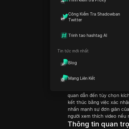
Công Kiểm Tra Shadowban
Twitter
Trinh tao hashtag AI
Giới thiệu nội dung
Tin tức mới nhất
Video này cung cấp hướng d
Twitter sau khi nó đã bị vô
Blog
dẫn người xem bắt đầu bằn
thể là Google Chrome, và t
Mạng Liên Kết
truy cập vào trung tâm trợ
kích hoạt lại tài khoản. Ng
quan dẫn đến tùy chọn kích 
kết thúc bằng việc xác nhậ
nhấn mạnh sự đơn giản của
người xem thích video nếu 
Thông tin quan tr