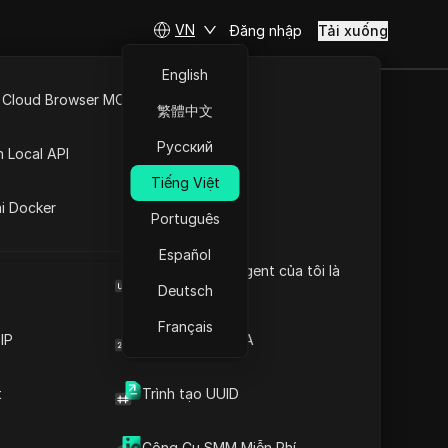
VN
Đăng nhập
Tải xuống
English
 Cloud Browser MCP
繁體中文
0 ngày | Kích
API Mở
Русский
n Local API
Tiếng Việt
ng
ai Docker
Português
út
Español
Browser User Agent của tôi là
X
gì
Deutsch
Français
IP
Trình tạo mã 2FA
t
Trình tạo UUID
Nội dung
Giới thiệu nội dung
Công Cụ SMM Miễn Phí