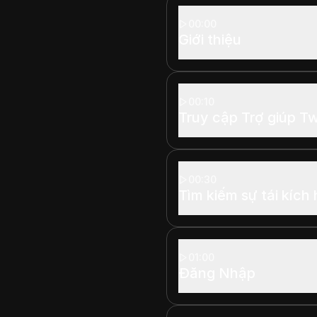
00:00
Giới thiệu
00:10
Truy cập Trợ giúp Tw
00:30
Tìm kiếm sự tái kích
01:00
Đăng Nhập