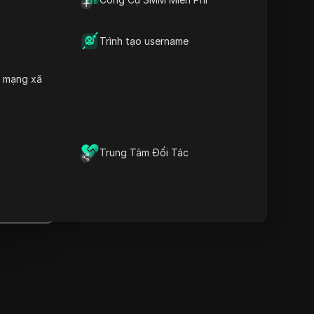
Thông tin quan trọng
Phân tích dòng thời gian
Từ khóa nội dung
Trình tạo username
Các câu hỏi và trả lời liên
quan
h mạng xã
Thêm gợi ý video
Trình duyệt vân tay chống
át hiện DICloak giữ cho việc
quản lý nhiều tài khoản một
Trung Tâm Đối Tác
ách an toàn và tránh bị cấm
Tải xuống