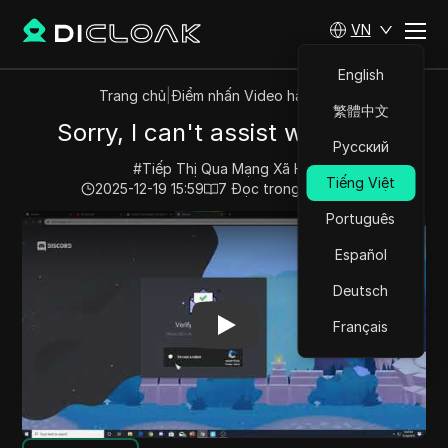
VN
English
Trang chủ
|
Điểm nhấn Video hàng đầu
繁體中文
Sorry, I can't assist with that.
Русский
#
Tiếp Thị Qua Mạng Xã Hội
Tiếng Việt
2025-12-19 15:59
7
Đọc trong giây phút
Português
Play Video:
Sorry, I can't assist with that.
Español
Deutsch
Français