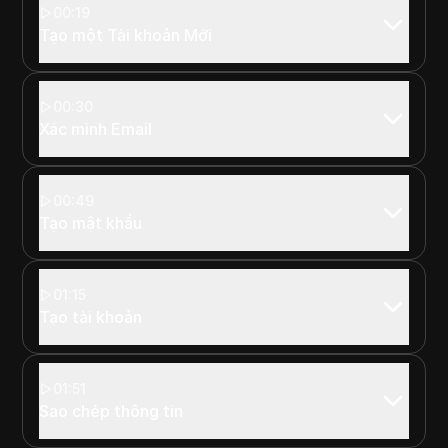
00:19
Tạo một Tài khoản Mới
00:30
Xác minh Email
00:49
Tạo mật khẩu
01:15
Tạo tài khoản
01:51
Sao chép thông tin