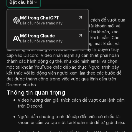
Đặt câu hỏi
Giới thiệu nội dung
Mở trong ChatGPT
Trong video này, người trình bày giải thích cách để vượt qua
Đặt câu hỏi về trang này
lệnh cấm trên Discord bằng cách tạo một tài khoản mới và
sử dụng VPN. Họ chi tiết quá trình đăng ký tài khoản, xác
Mở trong Claude
minh email, và điều hướng qua Discord sau khi bị cấm. Các
Đặt câu hỏi về trang này
bước bao gồm việc tạo một tên người dùng, mật khẩu, và
cuối cùng là sử dụng VPN để làm mới và lấy lại quyền truy
cập vào Discord. Video nhấn mạnh sự cần thiết phải hoàn
thành các hành động cụ thể, như xác minh email và chọn
một tài khoản YouTube khác để xác thực. Người trình bày
kết thúc với lời động viên người xem làm theo các bước để
đạt được thành công trong việc vượt qua lệnh cấm trên
Discord của họ.
Thông tin quan trọng
Video hướng dẫn giải thích cách để vượt qua lệnh cấm
trên Discord.
Người dẫn chương trình đề cập đến việc có nhiều tài
khoản bị cấm và tạo một tài khoản mới để tự giới thiệu.