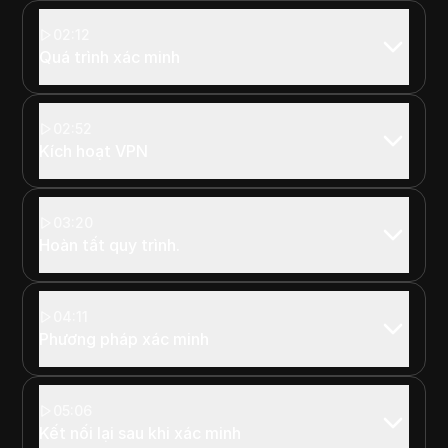
02:12
Quá trình xác minh
02:52
Kích hoạt VPN
03:20
Hoàn tất quy trình.
04:11
Phương pháp xác minh
05:06
Kết nối lại sau khi xác minh