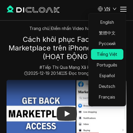
VN
English
Trang chủ
|
Điểm nhấn Video hàng đầu
繁體中文
Cách khôi phục Facebook
Русский
Marketplace trên iPhone / Android
Tiếng Việt
(HOẠT ĐỘNG)
Português
#
Tiếp Thị Qua Mạng Xã Hội
2025-12-19 20:14
5
Đọc trong giây phút
Español
Play Video:
Cách khôi phục Facebook Marketplace trê
Deutsch
Français