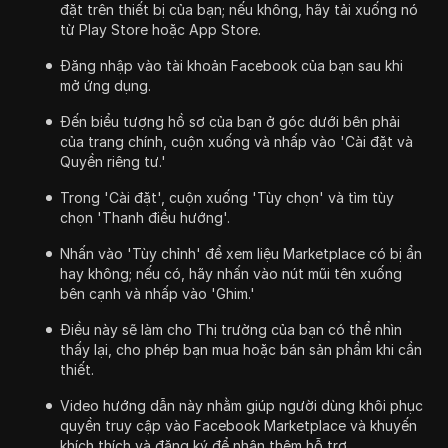
đặt trên thiết bị của bạn; nếu không, hãy tải xuống nó
từ Play Store hoặc App Store.
Đăng nhập vào tài khoản Facebook của bạn sau khi
mở ứng dụng.
Đến biểu tượng hồ sơ của bạn ở góc dưới bên phải
của trang chính, cuộn xuống và nhấp vào 'Cài đặt và
Quyền riêng tư.'
Trong 'Cài đặt', cuộn xuống 'Tùy chọn' và tìm tùy
chọn 'Thanh điều hướng'.
Nhấn vào 'Tùy chỉnh' để xem liệu Marketplace có bị ẩn
hay không; nếu có, hãy nhấn vào nút mũi tên xuống
bên cạnh và nhấp vào 'Ghim.'
Điều này sẽ làm cho Thị trường của bạn có thể nhìn
thấy lại, cho phép bạn mua hoặc bán sản phẩm khi cần
thiết.
Video hướng dẫn này nhằm giúp người dùng khôi phục
quyền truy cập vào Facebook Marketplace và khuyến
khích thích và đăng ký để nhận thêm hỗ trợ.