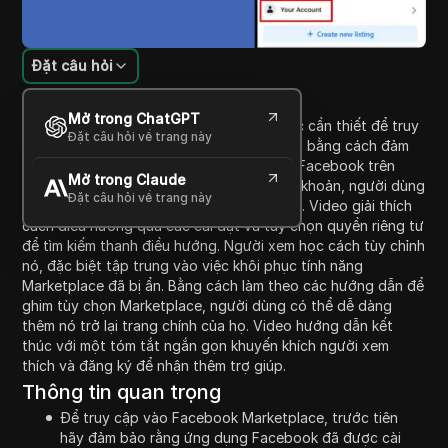
Đặt câu hỏi
Giới thiệu nội dung
Mở trong ChatGPT
Video hướng dẫn này phác thảo các bước cần thiết để truy
Đặt câu hỏi về trang này
cập lại Facebook Marketplace. Nó bắt đầu bằng cách đảm
bảo rằng người xem đã cài đặt ứng dụng Facebook trên
Mở trong Claude
thiết bị của họ. Sau khi đăng nhập vào tài khoản, người dùng
Đặt câu hỏi về trang này
được hướng dẫn đến cài đặt hồ sơ của họ. Video giải thích
cách điều hướng qua các cài đặt và tùy chọn quyền riêng tư
để tìm kiếm thanh điều hướng. Người xem học cách tùy chỉnh
nó, đặc biệt tập trung vào việc khôi phục tính năng
Marketplace đã bị ẩn. Bằng cách làm theo các hướng dẫn để
ghim tùy chọn Marketplace, người dùng có thể dễ dàng
thêm nó trở lại trang chính của họ. Video hướng dẫn kết
thúc với một tóm tắt ngắn gọn khuyến khích người xem
thích và đăng ký để nhận thêm trợ giúp.
Thông tin quan trọng
Để truy cập vào Facebook Marketplace, trước tiên
hãy đảm bảo rằng ứng dụng Facebook đã được cài