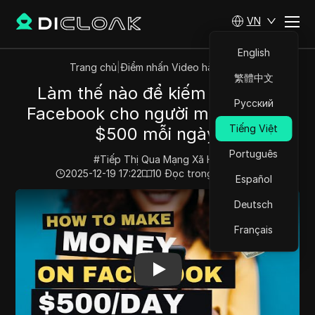
VN
English
Trang chủ
|
Điểm nhấn Video hàng đầu
繁體中文
Làm thế nào để kiếm tiền trên
Русский
Facebook cho người mới bắt đầu
Tiếng Việt
$500 mỗi ngày.
Português
#
Tiếp Thị Qua Mạng Xã Hội
2025-12-19 17:22
10
Đọc trong giây phút
Español
Play Video:
Làm thế nào để kiếm tiền trên Facebook ch
Deutsch
Français