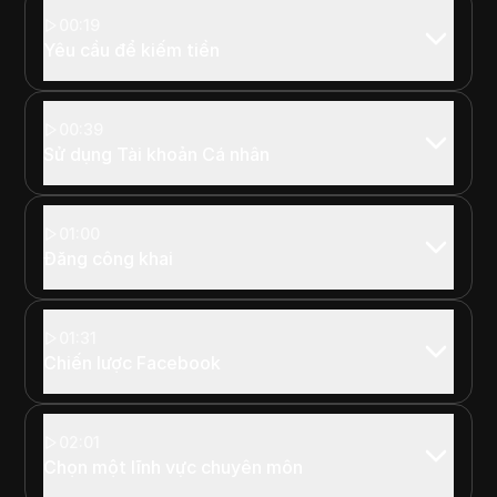
00:19
Yêu cầu để kiếm tiền
00:39
Sử dụng Tài khoản Cá nhân
01:00
Đăng công khai
01:31
Chiến lược Facebook
02:01
Chọn một lĩnh vực chuyên môn