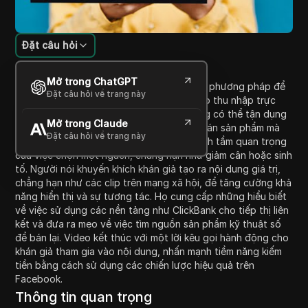
Đặt câu hỏi
Giới thiệu nội dung
Mở trong ChatGPT
Trong video này, người nói phác thảo các phương pháp để
Đặt câu hỏi về trang này
kiếm tiền từ một hồ sơ Facebook nhằm tạo thu nhập trực
tuyến. Họ thảo luận về cách bất kỳ ai cũng có thể tận dụng
Mở trong Claude
tài khoản Facebook hiện có của mình để bán sản phẩm mà
Đặt câu hỏi về trang này
không cần phải tự tạo ra chúng, nhấn mạnh tầm quan trọng
của việc chọn một ngách, chẳng hạn như giảm cân hoặc sinh
tố. Người nói khuyến khích khán giả tạo ra nội dung giá trị,
chẳng hạn như các clip trên mạng xã hội, để tăng cường khả
năng hiển thị và sự tương tác. Họ cung cấp những hiểu biết
về việc sử dụng các nền tảng như ClickBank cho tiếp thị liên
kết và đưa ra mẹo về việc tìm nguồn sản phẩm kỹ thuật số
để bán lại. Video kết thúc với một lời kêu gọi hành động cho
khán giả tham gia vào nội dung, nhấn mạnh tiềm năng kiếm
tiền bằng cách sử dụng các chiến lược hiệu quả trên
Facebook.
Thông tin quan trọng