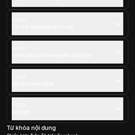
08:11
Tạo nội dung không có mặt.
10:12
Tính nhất quán trong việc đăng bài
11:49
Kêu gọi hành động
12:05
Kết luận
Từ khóa nội dung