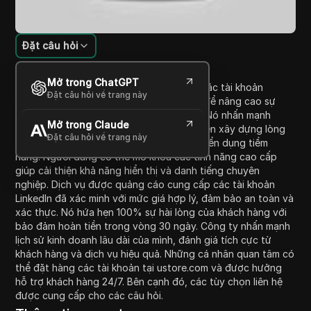
Đặt câu hỏi
Giới thiệu nội dung
Mở trong ChatGPT
Video này nhấn mạnh lợi ích của việc có các tài khoản
Đặt câu hỏi về trang này
LinkedIn đã xác minh với hơn 500 kết nối để nâng cao sự
hiện diện và độ tin cậy trong kinh doanh. Nó nhấn mạnh
Mở trong Claude
cách những tài khoản như vậy tạo điều kiện xây dựng lòng
Đặt câu hỏi về trang này
tin với các khách hàng, đối tác và nhà tuyển dụng tiềm
năng. Người dùng có thể mở khóa các tính năng cao cấp
giúp cải thiện khả năng hiển thị và danh tiếng chuyên
nghiệp. Dịch vụ được quảng cáo cung cấp các tài khoản
LinkedIn đã xác minh với mức giá hợp lý, đảm bảo an toàn và
xác thực. Nó hứa hẹn 100% sự hài lòng của khách hàng với
bảo đảm hoàn tiền trong vòng 30 ngày. Công ty nhấn mạnh
lịch sử kinh doanh lâu dài của mình, đánh giá tích cực từ
khách hàng và dịch vụ hiệu quả. Những cá nhân quan tâm có
thể đặt hàng các tài khoản tại ustore.com và được hưởng
hỗ trợ khách hàng 24/7. Bên cạnh đó, các tùy chọn liên hệ
được cung cấp cho các câu hỏi.