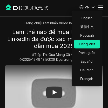
VN
English
Trang chủ
|
Điểm nhấn Video hàng đầu
繁體中文
Làm thế nào để mua tài khoản
Русский
LinkedIn đã được xác minh Hướng
Tiếng Việt
dẫn mua 2025
Português
#
Tiếp Thị Qua Mạng Xã Hội
2025-12-19 18:50
6
Đọc trong giây phút
Español
Play Video:
Làm thế nào để mua tài khoản LinkedIn đã
Deutsch
Français