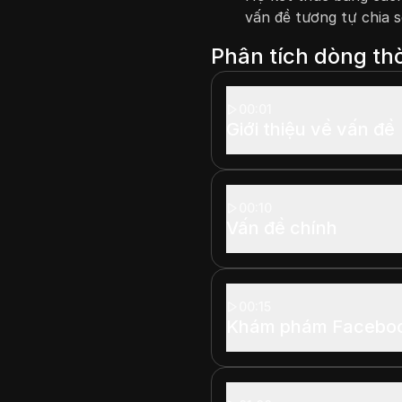
vấn đề tương tự chia 
Phân tích dòng thờ
00:01
Giới thiệu về vấn đề
00:10
Vấn đề chính
00:15
Khám phám Faceboo