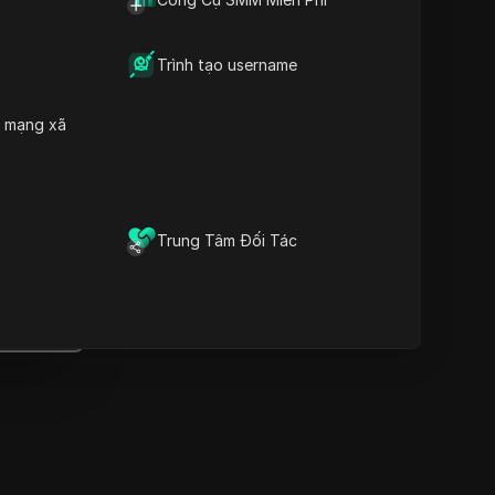
Thông tin quan trọng
Phân tích dòng thời gian
Từ khóa nội dung
Trình tạo username
Các câu hỏi và trả lời liên
quan
h mạng xã
Thêm gợi ý video
Trình duyệt vân tay chống
át hiện DICloak giữ cho việc
quản lý nhiều tài khoản một
Trung Tâm Đối Tác
ách an toàn và tránh bị cấm
Tải xuống