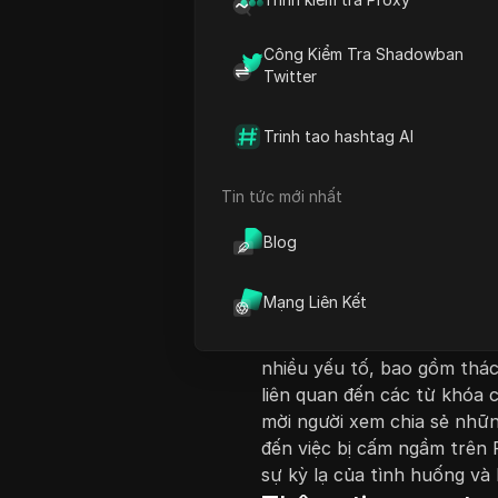
Công Kiểm Tra Shadowban
Twitter
Trinh tao hashtag AI
Giới thiệu nội dung
Tin tức mới nhất
Trong bài kể chuyện hài hư
khi duyệt Facebook Marketp
Blog
thể bị cấm ngầm do các mặt
thảo luận về sự bối rối và
Mạng Liên Kết
các bài đăng của mình, đặc
đồ sưu tập khác. Khi họ tì
nhiều yếu tố, bao gồm thác
liên quan đến các từ khóa 
mời người xem chia sẻ những
đến việc bị cấm ngầm trên
sự kỳ lạ của tình huống và