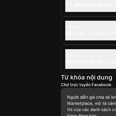
Cố gắng giải quyết v
06:30
Kết luận và phản hồ
09:30
Những nhận xét cuố
Từ khóa nội dung
Chợ trực tuyến Facebook
Người diễn giả chia sẻ 
Marketplace, mô tả cảm 
thị của các danh sách c
hàng đang bán.