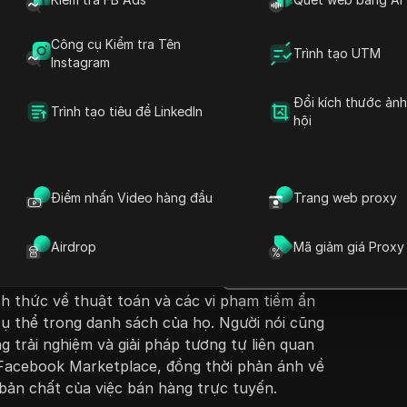
Công cụ Kiểm tra Tên
Trình tạo UTM
Instagram
Đổi kích thước ản
Trình tạo tiêu đề LinkedIn
hội
Đặt câu hỏi
ớc này, người nói chia sẻ kinh nghiệm của họ
ph
lace và phát hiện rằng tài khoản của họ có
Mở trong ChatGPT
Điểm nhấn Video hàng đầu
Trang web proxy
Đặt câu hỏi về trang này
 hàng được niêm yết có độ hiển thị thấp. Họ
c
 thất vọng xung quanh sự thiếu tương tác trên
Mở trong Claude
Airdrop
Mã giảm giá Proxy
 biệt tập trung vào thẻ bóng chày và các món
Đặt câu hỏi về trang này
m hiểu nguyên nhân của vấn đề, họ xem xét
h thức về thuật toán và các vi phạm tiềm ẩn
cụ thể trong danh sách của họ. Người nói cũng
 trải nghiệm và giải pháp tương tự liên quan
 Facebook Marketplace, đồng thời phản ánh về
 bản chất của việc bán hàng trực tuyến.