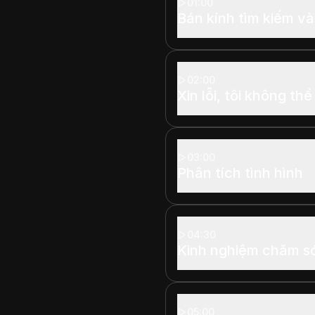
01:00
Bán kính tìm kiếm và
02:00
Xin lỗi, tôi không th
03:00
Phân tích tình hình
04:30
Kinh nghiệm chăm s
05:00