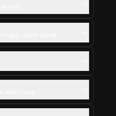
 sở thích.
ể trợ giúp với yêu cầu đó.
óc khách hàng