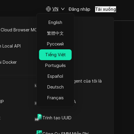
VN
Đăng nhập
Tải xuống
English
 Cloud Browser MCP
繁體中文
Facebook
API Mở
Русский
n Local API
Tiếng Việt
ng
ai Docker
Português
út
Español
Browser User Agent của tôi là
gì
Deutsch
Français
IP
Trình tạo mã 2FA
t
Trình tạo UUID
Nội dung
Giới thiệu nội dung
Công Cụ SMM Miễn Phí