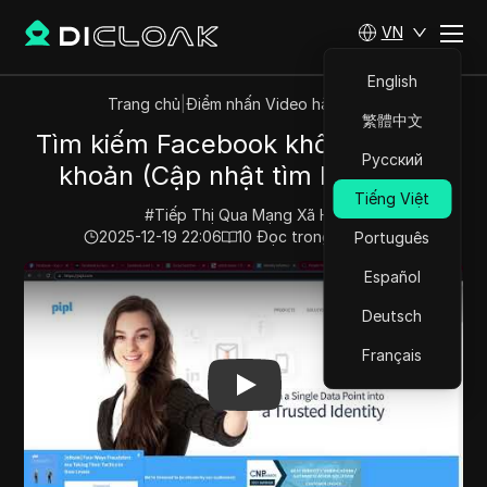
VN
English
Trang chủ
|
Điểm nhấn Video hàng đầu
繁體中文
Tìm kiếm Facebook không cần tài
Русский
khoản (Cập nhật tìm kiếm FB)
Tiếng Việt
#
Tiếp Thị Qua Mạng Xã Hội
2025-12-19 22:06
10
Đọc trong giây phút
Português
Play Video:
Tìm kiếm Facebook không cần tài khoản (C
Español
Deutsch
Français