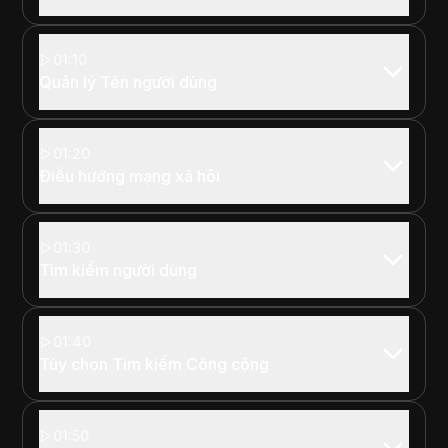
01:10
Quản lý Tên người dùng
01:20
Điều hướng mạng xã hội
01:30
Tìm kiếm người dùng
01:40
Tùy chọn Tìm kiếm Công cộng
01:50