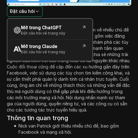
Đặt câu hỏi
Giới thiệu nội dung
Mở trong ChatGPT
Trong video này, Nick van Patrick thảo luận về nhiều chủ đề
Đặt câu hỏi về trang này
liên quan đến việc sử dụng Facebook, bao gồm việc đăng
nhập vào tài khoản, kết nối với bạn bè và khám phá các tùy
Mở trong Claude
chọn có sẵn trên nền tảng này. Ông nhấn mạnh tầm quan
Đặt câu hỏi về trang này
trọng của các công cụ tìm kiếm xã hội và chia sẻ những trải
nghiệm của mình với các trang web và tài nguyên khác nhau.
Cuộc đối thoại cũng đề cập đến các xu hướng gần đây trên
Facebook, việc sử dụng các tùy chọn tìm kiếm công khai, và
sự cần thiết phải quản lý danh tính cá nhân trực tuyến. Cuối
cùng, ông ám chỉ về những thách thức và những vấn đề đặc
thù mà người dùng có thể gặp phải khi điều hướng trong
các môi trường mạng xã hội. Nội dung nhấn mạnh sự tham
gia của người dùng, quyền riêng tư, và các công cụ có sẵn
cho các tương tác trực tuyến hiệu quả.
Thông tin quan trọng
Nick van Patrick giới thiệu nhiều chủ đề, bao gồm
Facebook và mạng xã hội.