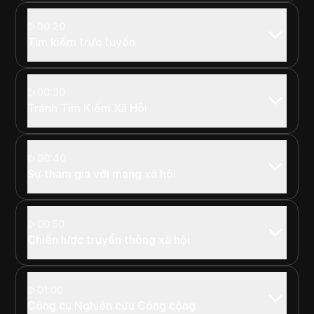
00:20
Tìm kiếm trực tuyến
00:30
Tránh Tìm Kiếm Xã Hội
00:40
Sự tham gia với mạng xã hội
00:50
Chiến lược truyền thông xã hội
01:00
Công cụ Nghiên cứu Công cộng