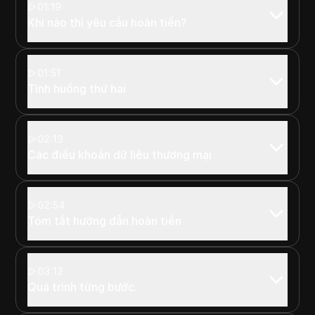
01:19
Khi nào thì yêu cầu hoàn tiền?
01:51
Tình huống thứ hai
02:13
Các điều khoản dữ liệu thương mại
02:54
Tóm tắt hướng dẫn hoàn tiền
03:12
Quá trình từng bước.