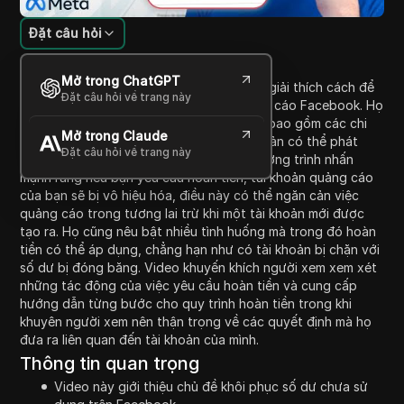
Đặt câu hỏi
Giới thiệu nội dung
Mở trong ChatGPT
Trong video này, người dẫn chương trình giải thích cách để
Đặt câu hỏi về trang này
khôi phục số dư chưa sử dụng trên quảng cáo Facebook. Họ
thảo luận về quy trình yêu cầu hoàn tiền, bao gồm các chi
Mở trong Claude
tiết quan trọng về việc tạm ngừng tài khoản có thể phát
Đặt câu hỏi về trang này
sinh từ những yêu cầu đó. Người dẫn chương trình nhấn
mạnh rằng nếu bạn yêu cầu hoàn tiền, tài khoản quảng cáo
của bạn sẽ bị vô hiệu hóa, điều này có thể ngăn cản việc
quảng cáo trong tương lai trừ khi một tài khoản mới được
tạo ra. Họ cũng nêu bật nhiều tình huống mà trong đó hoàn
tiền có thể áp dụng, chẳng hạn như có tài khoản bị chặn với
số dư bị đóng băng. Video khuyến khích người xem xem xét
những tác động của việc yêu cầu hoàn tiền và cung cấp
hướng dẫn từng bước cho quy trình hoàn tiền trong khi
khuyên người xem nên thận trọng về các quyết định mà họ
đưa ra liên quan đến tài khoản của mình.
Thông tin quan trọng
Video này giới thiệu chủ đề khôi phục số dư chưa sử