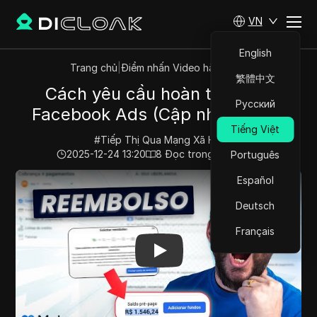
VN
English
Trang chủ
|
Điểm nhấn Video hàng đầu
繁體中文
Cách yêu cầu hoàn tiền trên
Русский
Facebook Ads (Cập nhật 2026)
Tiếng Việt
#
Tiếp Thị Qua Mạng Xã Hội
2025-12-24 13:20
8
Đọc trong giây phút
Português
Play Video:
Cách yêu cầu hoàn tiền trên Facebook Ads
Español
Deutsch
Français