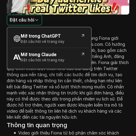
Đặt câu hỏi
Giới thiệu nội dung
Mở trong ChatGPT
Trong video này, đại diện dịch vụ khách hàng Fiona giới
Đặt câu hỏi về trang này
thiệu cho người xem về nền tảng fansnews.com. Cô hướng
dẫn người dùng cách điều hướng trang web, bao gồm cách
Mở trong Claude
chuyển đổi giữa ngôn ngữ Trung Quốc và tiếng Anh, đăng
Đặt câu hỏi về trang này
nhập và đăng ký nếu chưa phải là thành viên. Fiona giải thích
quy trình thêm lượt thích cho các bài đăng trên Twitter
thông qua nền tảng, chi tiết các bước để tìm dịch vụ, tạo
đơn hàng và nhập thông tin cần thiết, chẳng hạn như liên
kết bài đăng Twitter và số lượt thích mong muốn. Cô nhấn
mạnh việc xác nhận thông tin trước khi gửi đơn hàng, điều
này có thể được theo dõi trong phần nhiệm vụ lịch sử. Để
được hỗ trợ thêm, người xem được khuyên kiểm tra mô tả
video để biết thông tin liên hệ dịch vụ khách hàng và các
liên kết đến các tài nguyên hữu ích.
Thông tin quan trọng
Video giới thiệu Fiona từ bộ phận chăm sóc khách