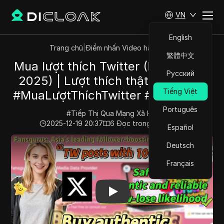
VN
English
Trang chủ
|
Điểm nhấn Video hàng đầu
繁體中文
Mua lượt thích Twitter (Hướng dẫn
Русский
2025) | Lượt thích thật & an toàn
Tiếng Việt
#MuaLượtThíchTwitter #Fansgurus
Português
#
Tiếp Thị Qua Mạng Xã Hội
2025-12-19 20:37
6
Đọc trong giây phút
Español
Play Video:
Mua lượt thích Twitter (Hướng dẫn 2025) 
Deutsch
Français