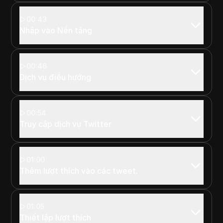
00:43
Nhập vào Nền tảng
00:46
Dịch vụ điều hướng
00:54
Truy cập dịch vụ Twitter
01:00
Thêm lượt thích vào các tweet.
01:05
Thiết lập lượt thích