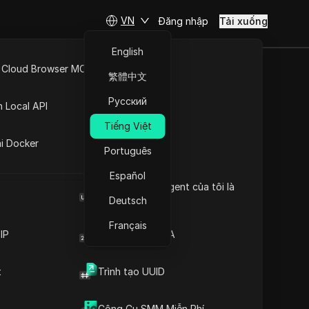
VN
Đăng nhập
Tải xuống
English
 Cloud Browser MCP
繁體中文
ÊN FACEBOOK
API Mở
Русский
n Local API
!
Tiếng Việt
ng
ai Docker
Português
út
Español
Browser User Agent của tôi là
OANH NGHIỆP!
gì
Deutsch
Français
IP
Trình tạo mã 2FA
t
Trình tạo UUID
Nội dung
Giới thiệu nội dung
Công Cụ SMM Miễn Phí