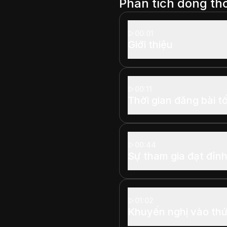
Phân tích dòng thờ
00:01
Giới thiệu
00:11
Thời gian đăng bài tố
00:44
Sự tham gia đạt đỉnh
01:02
Khuyến nghị vào th