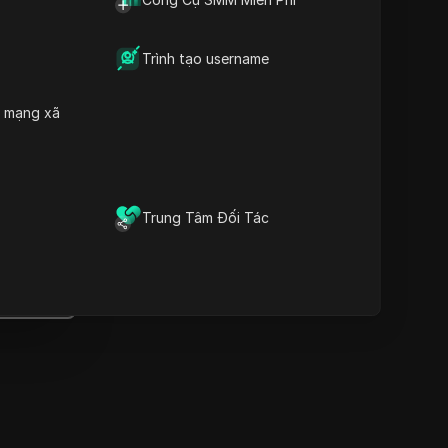
Thông tin quan trọng
Phân tích dòng thời gian
Từ khóa nội dung
Trình tạo username
Các câu hỏi và trả lời liên
quan
h mạng xã
Thêm gợi ý video
Trình duyệt vân tay chống
át hiện DICloak giữ cho việc
quản lý nhiều tài khoản một
Trung Tâm Đối Tác
ách an toàn và tránh bị cấm
Tải xuống