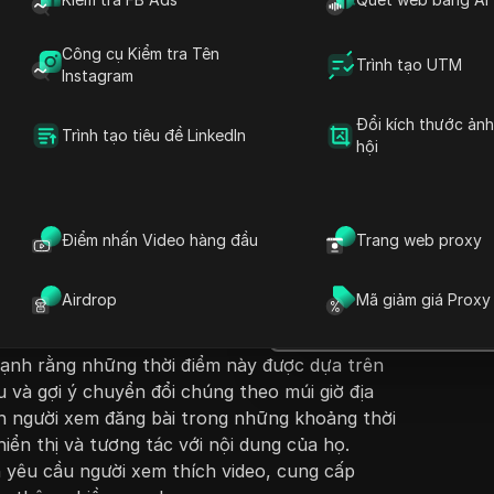
Công cụ Kiểm tra Tên
Trình tạo UTM
Instagram
Đổi kích thước ản
Trình tạo tiêu đề LinkedIn
hội
Đặt câu hỏi
erry chia sẻ những mẹo cần thiết để tối đa hóa
ph
k cho các doanh nghiệp. Anh ấy bàn về những
Mở trong ChatGPT
Điểm nhấn Video hàng đầu
Trang web proxy
Đặt câu hỏi về trang này
 trên Facebook nhằm đạt được số lượt chia sẻ,
c
 tổng thể cao nhất. Những thời gian đăng bài
Mở trong Claude
Airdrop
Mã giảm giá Proxy
m thứ Bảy và Chủ Nhật từ 12 giờ trưa đến 1
Đặt câu hỏi về trang này
áu từ 1 giờ chiều đến 4 giờ chiều, và thứ Tư
mạnh rằng những thời điểm này được dựa trên
 và gợi ý chuyển đổi chúng theo múi giờ địa
h người xem đăng bài trong những khoảng thời
iển thị và tương tác với nội dung của họ.
 yêu cầu người xem thích video, cung cấp