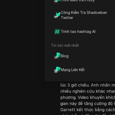
Công Kiểm Tra Shadowban
Twitter
Trinh tao hashtag AI
Giới thiệu nội dung
Tin tức mới nhất
Trong video này, Garrett B
sự tương tác trên Faceboo
Blog
thời điểm lý tưởng để đăng
lượt thích và sự tương tác
Mạng Liên Kết
tối ưu được nêu bật bao gồ
giờ chiều, thứ Năm và thứ S
lúc 3 giờ chiều. Anh nhấn 
nhiều nghiên cứu khác nhau
phương. Video khuyến khíc
gian này để tăng cường độ h
Garrett kết thúc bằng cách