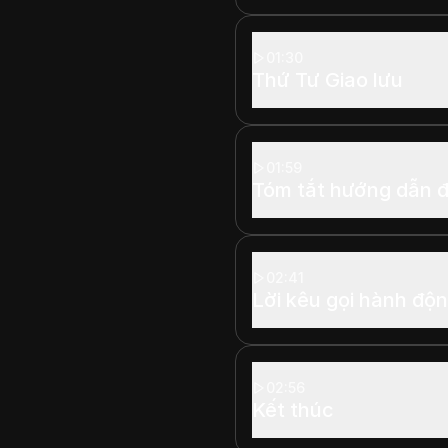
01:30
Thứ Tư Giao lưu
01:59
Tóm tắt hướng dẫn đ
02:41
Lời kêu gọi hành độ
02:56
Kết thúc