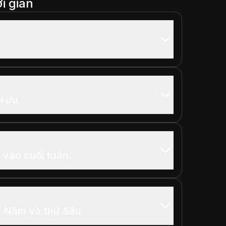
i gian
i ưu
 vào cuối tuần.
ứ Năm và thứ Sáu