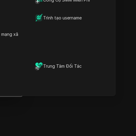
Thông tin quan trọng
Phân tích dòng thời gian
Từ khóa nội dung
Trình tạo username
Các câu hỏi và trả lời liên
quan
h mạng xã
Thêm gợi ý video
Trình duyệt vân tay chống
át hiện DICloak giữ cho việc
quản lý nhiều tài khoản một
Trung Tâm Đối Tác
ách an toàn và tránh bị cấm
Tải xuống