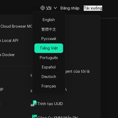
VN
Đăng nhập
Tải xuống
English
 Cloud Browser MCP
繁體中文
| Trực tuyến
API Mở
Русский
n Local API
Tiếng Việt
ng
ai Docker
Português
út
Español
Browser User Agent của tôi là
gì
Deutsch
Français
IP
Trình tạo mã 2FA
t
Trình tạo UUID
Nội dung
Giới thiệu nội dung
Công Cụ SMM Miễn Phí