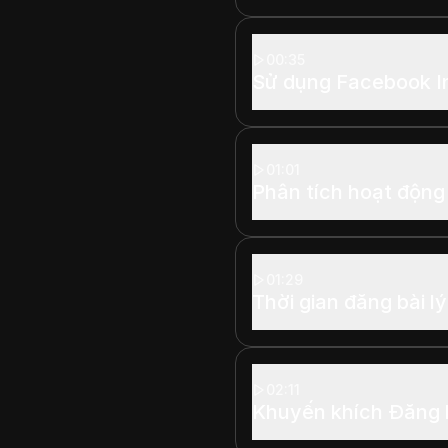
00:35
Sử dụng Facebook I
01:01
Phân tích hoạt động
01:29
Thời gian đăng bài l
02:11
Khuyến khích Đăng 