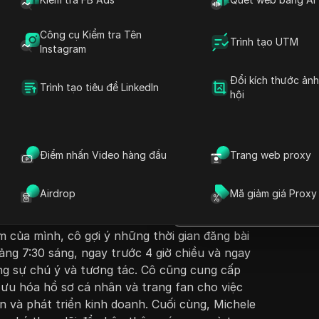
Công cụ Kiểm tra Tên
Trình tạo UTM
Instagram
Đổi kích thước ản
Trình tạo tiêu đề LinkedIn
hội
Đặt câu hỏi
 Online với Michele thảo luận về các chiến
ph
 trên Facebook nhằm tối đa hóa mức độ tương
Mở trong ChatGPT
Điểm nhấn Video hàng đầu
Trang web proxy
Đặt câu hỏi về trang này
 mạnh tầm quan trọng của việc sử dụng
c
nh thời gian tối ưu khi khán giả của bạn hoạt
Mở trong Claude
Airdrop
Mã giảm giá Proxy
e nhấn mạnh nhu cầu đăng bài ngay trước thời
Đặt câu hỏi về trang này
 tận dụng khả năng tương tác của khán giả.
 của mình, cô gợi ý những thời gian đăng bài
ng 7:30 sáng, ngay trước 4 giờ chiều và ngay
ờng sự chú ý và tương tác. Cô cũng cung cấp
i ưu hóa hồ sơ cá nhân và trang fan cho việc
n và phát triển kinh doanh. Cuối cùng, Michele