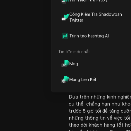
Công Kiểm Tra Shadowban
Twitter
Trinh tao hashtag AI
Giới thiệu nội dung
Tin tức mới nhất
Trong video này, Michele từ
lược hiệu quả để đăng bài
Blog
tác của khán giả. Cô nhấn
Facebook Insights để xác đị
Mạng Liên Kết
động tích cực nhất. Michel
gian hoạt động cao điểm để
Dựa trên những kinh nghiệm
cụ thể, chẳng hạn như khoả
trước 8 giờ tối để tăng cư
những thông tin về việc tố
theo dõi khách hàng tốt hơ