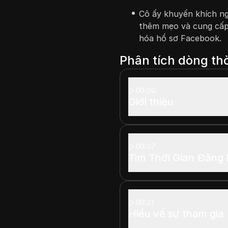
Cô ấy khuyến khích ng
thêm mẹo và cung cấp 
hóa hồ sơ Facebook.
Phân tích dòng thờ
00:00
Giới thiệu
00:07
Tìm Thời Gian Đăng 
00:21
Hiểu về sự tham gia