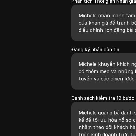
Phân tích Thời gian Khán gi
Michele nhấn mạnh tầm 
của khán giả để tránh bỏ
điều chỉnh lịch đăng bài
Đăng ký nhận bản tin
Michele khuyến khích ng
có thêm mẹo và những hi
tuyến và các chiến lược t
Danh sách kiểm tra 12 bước
Michele quảng bá danh s
kế để tối ưu hóa hồ sơ 
nhằm theo dõi khách hà
triển kinh doanh trực tu