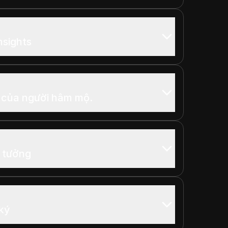
nsights
 của người hâm mộ.
ý tưởng
ký