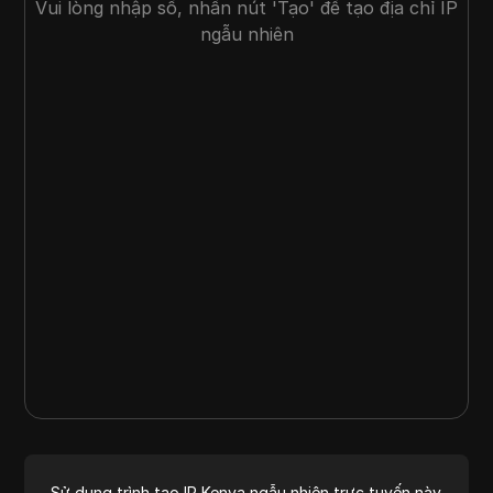
Vui lòng nhập số, nhấn nút 'Tạo' để tạo địa chỉ IP
ngẫu nhiên
Sử dụng trình tạo IP Kenya ngẫu nhiên trực tuyến này