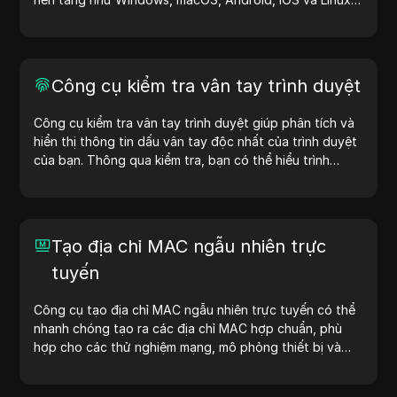
Chuỗi user agent cung cấp thông tin về thiết bị và trình
duyệt cho máy chủ, hỗ trợ kiểm tra website, kiểm tra
khả năng tương thích và tối ưu hóa quy trình phát triển.
Đơn giản hóa quy trình làm việc của bạn—bắt đầu tạo
Công cụ kiểm tra vân tay trình duyệt
user agent ngay hôm nay!
Công cụ kiểm tra vân tay trình duyệt giúp phân tích và
hiển thị thông tin dấu vân tay độc nhất của trình duyệt
của bạn. Thông qua kiểm tra, bạn có thể hiểu trình
duyệt của mình chia sẻ thông tin gì với các trang web
và thực hiện các biện pháp cải thiện quyền riêng tư và
bảo mật.
Tạo địa chỉ MAC ngẫu nhiên trực
tuyến
Công cụ tạo địa chỉ MAC ngẫu nhiên trực tuyến có thể
nhanh chóng tạo ra các địa chỉ MAC hợp chuẩn, phù
hợp cho các thử nghiệm mạng, mô phỏng thiết bị và
các tình huống khác.