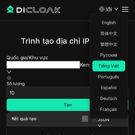
VN
English
简体中文
Trình tạo địa chỉ IP Kenya
繁體中文
Русский
Quốc gia/Khu vực
Kenya
Tiếng Việt
Português
Số lượng
Español
Deutsch
Tạo
Français
Kết quả tạo
JSON