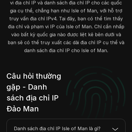
66.212.224.0
66.212.224.255
256
vi địa chỉ IP và danh sách địa chỉ IP cho các quốc
78.24.208.0
78.24.215.255
2048
gia cụ thể, chẳng hạn như Isle of Man, với hỗ trợ
79.170.32.0
79.170.39.255
2048
truy vấn địa chỉ IPv4. Tại đây, bạn có thể tìm thấy
80.65.240.0
80.65.255.255
4096
địa chỉ và phạm vi IP của Isle of Man. Chỉ cần nhấp
84.246.200.0
84.246.202.255
768
vào bất kỳ quốc gia nào được liệt kê bên dưới và
84.246.207.0
84.246.207.255
256
bạn sẽ có thể truy xuất các dải địa chỉ IP cụ thể và
danh sách địa chỉ IP cho Isle of Man.
85.184.200.0
85.184.223.255
6144
87.254.64.0
87.254.95.255
8192
86.38.4.0
86.38.4.255
256
Câu hỏi thường
83.218.0.0
83.218.31.255
8192
89.44.107.0
89.44.107.255
256
gặp - Danh
89.47.248.0
89.47.248.255
256
sách địa chỉ IP
89.47.253.0
89.47.253.255
256
Đảo Man
89.107.0.0
89.107.1.255
512
93.114.188.0
93.114.189.255
512
91.90.124.0
91.90.124.255
256
Danh sách địa chỉ IP Isle of Man là gì?