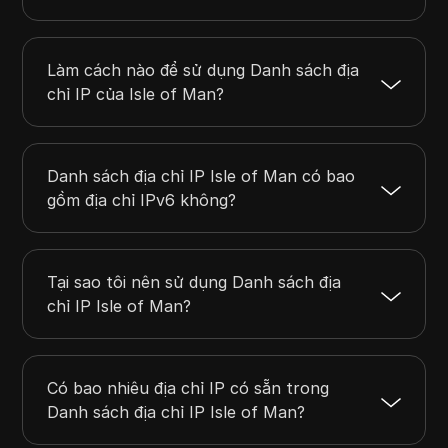
91.199.83.0
91.199.83.255
256
92.114.55.0
92.114.55.255
256
92.39.192.0
92.39.207.255
4096
Làm cách nào để sử dụng Danh sách địa
94.125.57.0
94.125.58.255
512
chỉ IP của Isle of Man?
103.214.248.0
103.214.249.255
512
Danh sách địa chỉ IP Isle of Man có bao
gồm địa chỉ IPv6 không?
Tại sao tôi nên sử dụng Danh sách địa
chỉ IP Isle of Man?
Có bao nhiêu địa chỉ IP có sẵn trong
Danh sách địa chỉ IP Isle of Man?