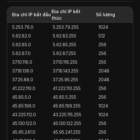
Địa chỉ IP kết
Địa chỉ IP bắt đầu
Số lượng
thúc
5.253.76.0
5.253.79.255
1024
5.62.82.0
5.62.83.255
512
5.62.85.0
5.62.85.255
256
5.62.87.0
5.62.87.255
256
37.10.116.0
37.10.116.255
256
37.18.136.0
37.18.143.255
2048
37.25.88.0
37.25.95.255
2048
41.222.110.0
41.222.110.255
256
45.85.5.0
45.85.5.255
256
45.85.196.0
45.85.199.255
1024
43.225.112.0
43.225.115.255
1024
45.130.122.0
45.130.122.255
256
45.95.241.0
45.95.241.255
256