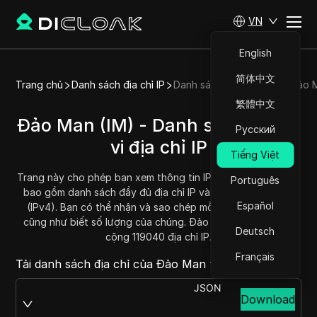
VN
English
简体中文
Trang chủ
Danh sách địa chỉ IP
Danh sách địa chỉ IP của Đảo
繁體中文
Đảo Man (IM) - Danh sách/Phạm
Русский
vi địa chỉ IP
Tiếng Việt
Trang này cho phép bạn xem thông tin IP của Đảo Man (IM),
Português
bao gồm danh sách đầy đủ địa chỉ IP và phạm vi địa chỉ IP
Español
(IPv4). Bạn có thể nhận và sao chép mỗi phạm vi địa chỉ,
cũng như biết số lượng của chúng. Đảo Man hiện có tổng
Deutsch
cộng 119040 địa chỉ IP.
Français
Tải danh sách địa chỉ của Đảo Man tại:
JSON
Download