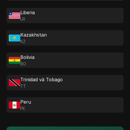
Liberia
LR
Kazakhstan
KZ
Bolivia
BO
Trinidad và Tobago
TT
Peru
PE