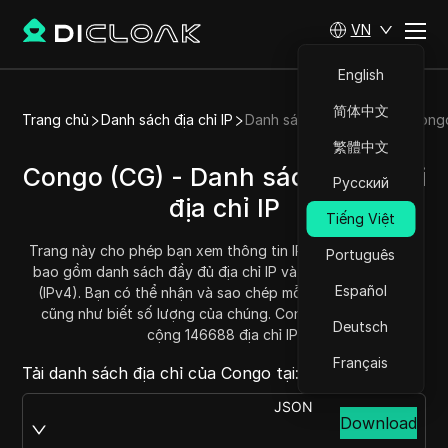
VN
English
简体中文
Trang chủ
Danh sách địa chỉ IP
Danh sách địa chỉ IP của Cong
繁體中文
Congo (CG) - Danh sách/Phạm vi
Русский
địa chỉ IP
Tiếng Việt
Trang này cho phép bạn xem thông tin IP của Congo (CG),
Português
bao gồm danh sách đầy đủ địa chỉ IP và phạm vi địa chỉ IP
Español
(IPv4). Bạn có thể nhận và sao chép mỗi phạm vi địa chỉ,
cũng như biết số lượng của chúng. Congo hiện có tổng
Deutsch
cộng 146688 địa chỉ IP.
Français
Tải danh sách địa chỉ của Congo tại:
JSON
Download