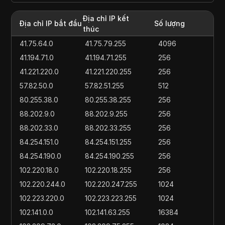
Địa chỉ IP kết
Địa chỉ IP bắt đầu
Số lượng
thúc
41.75.64.0
41.75.79.255
4096
41.194.71.0
41.194.71.255
256
41.221.220.0
41.221.220.255
256
57.82.50.0
57.82.51.255
512
80.255.38.0
80.255.38.255
256
88.202.9.0
88.202.9.255
256
88.202.33.0
88.202.33.255
256
84.254.151.0
84.254.151.255
256
84.254.190.0
84.254.190.255
256
102.220.18.0
102.220.18.255
256
102.220.244.0
102.220.247.255
1024
102.223.220.0
102.223.223.255
1024
102.141.0.0
102.141.63.255
16384