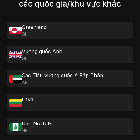
các quốc gia/khu vực khác
Greenland
GL
Vương quốc Anh
GB
Các Tiểu vương quốc Ả Rập Thống nhất
AE
Litva
LT
Đảo Norfolk
NF