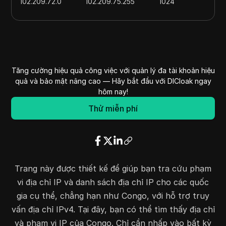
102.209.72.0
102.209.75.255
1024
102.213.232.0
102.213.235.255
1024
102.64.116.0
102.64.119.255
1024
102.129.67.0
102.129.95.255
7424
160.113.0.0
160.113.255.255
65536
Tăng cường hiệu quả công việc với quản lý đa tài khoản hiệu
164.160.16.0
164.160.19.255
1024
quả và bảo mật nâng cao — Hãy bắt đầu với DICloak ngay
169.239.43.0
169.239.43.255
256
hôm nay!
169.255.67.0
169.255.67.255
256
Thử miễn phí
169.255.72.0
169.255.75.255
1024
169.255.120.0
169.255.123.255
1024
196.43.240.0
196.43.240.255
256
196.223.32.0
196.223.32.255
256
Trang này được thiết kế để giúp bạn tra cứu phạm
196.60.56.0
196.60.56.255
256
vi địa chỉ IP và danh sách địa chỉ IP cho các quốc
196.49.56.0
196.49.56.255
256
gia cụ thể, chẳng hạn như Congo, với hỗ trợ truy
196.49.60.0
196.49.60.255
256
vấn địa chỉ IPv4. Tại đây, bạn có thể tìm thấy địa chỉ
197.149.136.0
197.149.139.255
1024
và phạm vi IP của Congo. Chỉ cần nhấp vào bất kỳ