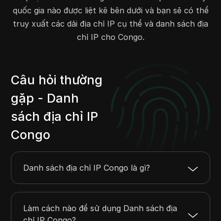
197.157.252.0
197.157.255.255
1024
quốc gia nào được liệt kê bên dưới và bạn sẽ có thể
197.214.128.0
197.214.255.255
32768
truy xuất các dải địa chỉ IP cụ thể và danh sách địa
197.255.176.0
197.255.191.255
4096
chỉ IP cho Congo.
212.165.128.0
212.165.128.255
256
217.113.65.0
217.113.69.255
1280
217.113.78.0
217.113.78.255
256
Câu hỏi thường
gặp - Danh
sách địa chỉ IP
Congo
Danh sách địa chỉ IP Congo là gì?
Làm cách nào để sử dụng Danh sách địa
chỉ IP Congo?