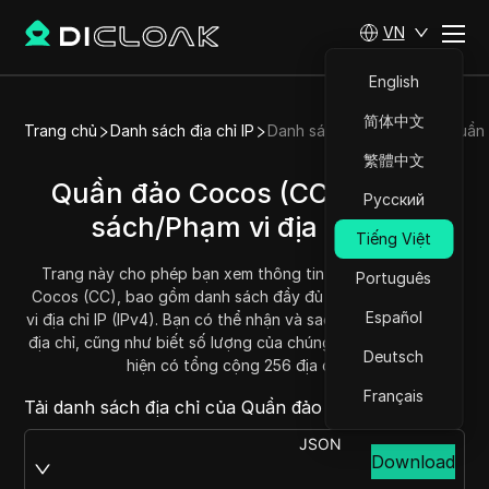
VN
English
简体中文
Trang chủ
Danh sách địa chỉ IP
Danh sách địa chỉ IP của Quầ
繁體中文
Quần đảo Cocos (CC) - Danh
Русский
sách/Phạm vi địa chỉ IP
Tiếng Việt
Trang này cho phép bạn xem thông tin IP của Quần đảo
Português
Cocos (CC), bao gồm danh sách đầy đủ địa chỉ IP và phạm
Español
vi địa chỉ IP (IPv4). Bạn có thể nhận và sao chép mỗi phạm vi
địa chỉ, cũng như biết số lượng của chúng. Quần đảo Cocos
Deutsch
hiện có tổng cộng 256 địa chỉ IP.
Français
Tải danh sách địa chỉ của Quần đảo Cocos tại:
JSON
Download