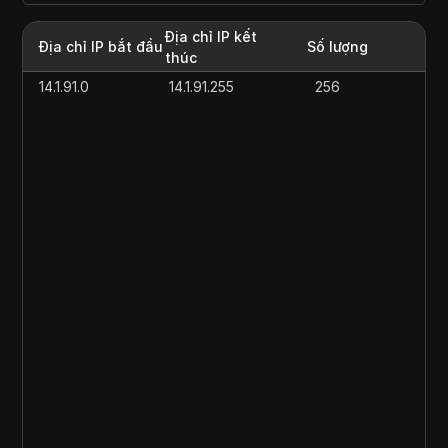
Địa chỉ IP kết
Địa chỉ IP bắt đầu
Số lượng
thúc
14.1.91.0
14.1.91.255
256