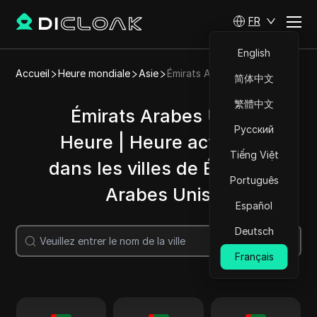
FR
English
Accueil
Heure mondiale
Asie
Émirats Arabes Unis
简体中文
繁體中文
Émirats Arabes Unis
Русский
Heure | Heure actuelle
Tiếng Việt
dans les villes de Émirats
Português
Arabes Unis
Español
Deutsch
Recherche
Français