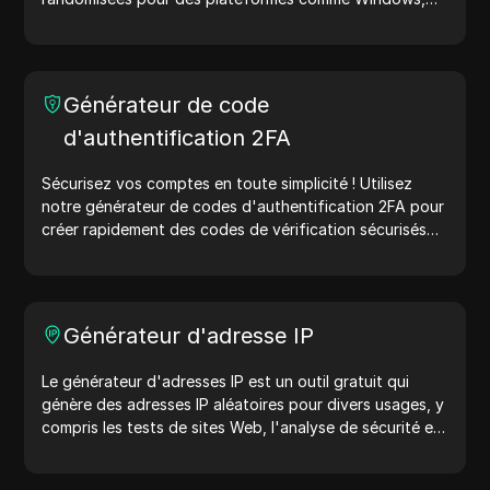
macOS, Android, iOS et Linux. Les chaînes d'agents
utilisateurs partagent des détails sur l'appareil et le
navigateur avec les serveurs web, aidant ainsi aux tests
de sites web, aux vérifications de compatibilité et à
Générateur de code
l'optimisation du développement. Simplifiez vos flux de
d'authentification 2FA
travail : générez des agents utilisateurs dès aujourd'hui
!
Sécurisez vos comptes en toute simplicité ! Utilisez
notre générateur de codes d'authentification 2FA pour
créer rapidement des codes de vérification sécurisés
afin d'améliorer la protection de votre compte.
Essayez-le maintenant et protégez votre vie numérique
!
Générateur d'adresse IP
Le générateur d'adresses IP est un outil gratuit qui
génère des adresses IP aléatoires pour divers usages, y
compris les tests de sites Web, l'analyse de sécurité et
le développement. Avec des fonctionnalités telles que
l'identification de l'emplacement des adresses IP et la