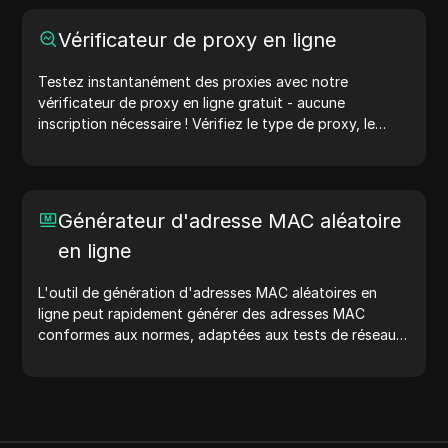
génération d'adresses IP aléatoires, il vous permet de
générer rapidement des adresses IP pour tester la
Vérificateur de proxy en ligne
géolocalisation, les vérifications de confidentialité, et
plus encore. Simplifiez votre flux de travail et améliorez
Testez instantanément des proxies avec notre
votre processus de développement : générez des
vérificateur de proxy en ligne gratuit - aucune
adresses IP maintenant !
inscription nécessaire ! Vérifiez le type de proxy, le
pays du proxy, l'emplacement du proxy, le fuseau
horaire du proxy, et plus encore avec facilité.
Générateur d'adresse MAC aléatoire
en ligne
L'outil de génération d'adresses MAC aléatoires en
ligne peut rapidement générer des adresses MAC
conformes aux normes, adaptées aux tests de réseau,
à la simulation de dispositifs et à d'autres scénarios.