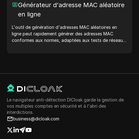
Générateur d'adresse MAC aléatoire
en ligne
L'outil de génération d'adresses MAC aléatoires en
ligne peut rapidement générer des adresses MAC
conformes aux normes, adaptées aux tests de réseau,
à la simulation de dispositifs et à d'autres scénarios.
Le navigateur anti-détection DICloak garde la gestion de
vos multiples comptes en sécurité et à l'abri des
interdictions.
business@dicloak.com