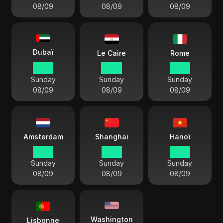
08/09
08/09
08/09
Dubaï
Le Caire
Rome
15 55
14 55
13 55
Sunday
Sunday
Sunday
08/09
08/09
08/09
Amsterdam
Shanghai
Hanoï
13 55
19 55
18 55
Sunday
Sunday
Sunday
08/09
08/09
08/09
Washington
Lisbonne