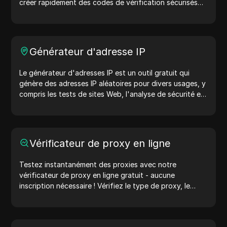
créer rapidement des codes de vérification sécurisés
afin d'améliorer la protection de votre compte.
Essayez-le maintenant et protégez votre vie numérique
!
Générateur d'adresse IP
Le générateur d'adresses IP est un outil gratuit qui
génère des adresses IP aléatoires pour divers usages, y
compris les tests de sites Web, l'analyse de sécurité et
le développement. Avec des fonctionnalités telles que
l'identification de l'emplacement des adresses IP et la
génération d'adresses IP aléatoires, il vous permet de
générer rapidement des adresses IP pour tester la
Vérificateur de proxy en ligne
géolocalisation, les vérifications de confidentialité, et
plus encore. Simplifiez votre flux de travail et améliorez
Testez instantanément des proxies avec notre
votre processus de développement : générez des
vérificateur de proxy en ligne gratuit - aucune
adresses IP maintenant !
inscription nécessaire ! Vérifiez le type de proxy, le
pays du proxy, l'emplacement du proxy, le fuseau
horaire du proxy, et plus encore avec facilité.