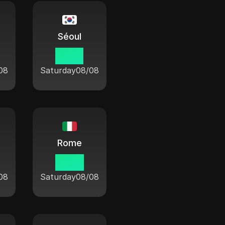
Séoul
07:16
08
Saturday
08/08
Rome
00:16
08
Saturday
08/08