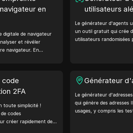
navigateur en
utilisateurs al
Le générateur d'agents ut
un outil gratuit qui crée
e digitale de navigateur
utilisateurs randomisées
nalyser et révéler
comme Windows, macOS, A
re navigateur. En
Les chaînes d'agents util
s pouvez comprendre
détails sur l'appareil et l
re navigateur partage
serveurs web, aidant ains
endre des mesures pour
e code
aux vérifications de compa
Générateur d'
e et votre sécurité en
l'optimisation du dévelop
tion 2FA
Le générateur d'adresses 
flux de travail : générez 
qui génère des adresses I
aujourd'hui !
toute simplicité !
usages, y compris les tes
r de codes
de sécurité et le dévelo
our créer rapidement des
fonctionnalités telles que 
risés afin d'améliorer la