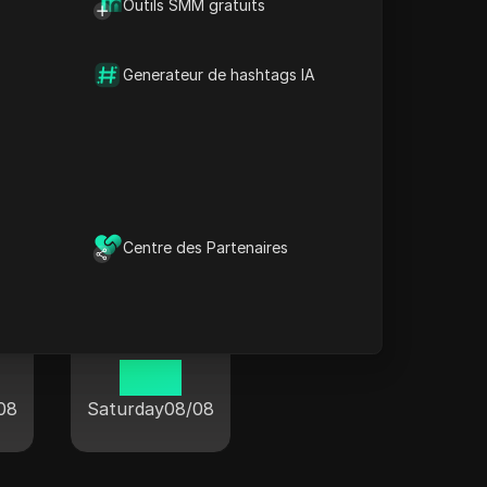
Outils SMM gratuits
08
Generateur de hashtags IA
monde entier
Centre des Partenaires
Paris
00:16
08
Saturday
08/08