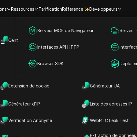
ions
Ressources
Tarification
Référence
Développeurs
Marketing des médias sociaux
Serveur MCP de Navigateur
Serveur
sie
Liban
Centre d'aide
API Ouverte
Publicité
Interfaces API HTTP
Interfac
re | Heure actuelle dans les ville
Partage de compte
Browser SDK
Déploie
Recher
Extension de cookie
Générateur UA
Générateur d'IP
Liste des adresses IP
Vérification Anonyme
WebRTC Leak Test
Beyrouth
Zahlé
Tripoli
Extraction de données