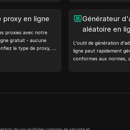
l'emplacement des adress
te. Essayez-le
d'adresses IP aléatoires,
otre vie numérique !
e proxy en ligne
rapidement des adresses 
Générateur d
géolocalisation, les vérifi
aléatoire en li
s proxies avec notre
et plus encore. Simplifiez
ligne gratuit - aucune
améliorez votre process
L'outil de génération d'a
rifiez le type de proxy, le
générez des adresses IP 
ligne peut rapidement g
ment du proxy, le fuseau
conformes aux normes, a
encore avec facilité.
réseau, à la simulation de
scénarios.
gestion de vos multiples comptes en sécurité et