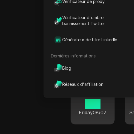
01:16
Vérificateur de proxy
Saturday
08/08
S
Vérificateur d'ombre
bannissement Twitter
Générateur de titre LinkedIn
Heure actue
Dernières informations
Blog
Réseaux d'affiliation
New York
18:16
Friday
08/07
S