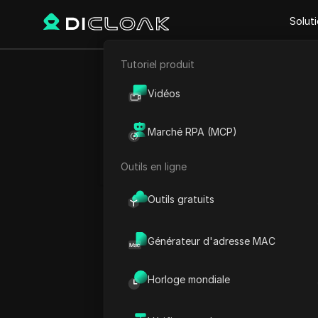
Solut
Tutoriel produit
E-commerce
Accueil
Heure mondiale
A
Vidéos
Marketing d'affiliation
Marché RPA (MCP)
Liban Heu
Extraction de données web
Outils en ligne
Outils gratuits
Générateur d'adresse MAC
Horloge mondiale
Sidon