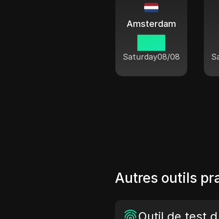
Amsterdam
00:16
Saturday
08/08
S
Autres outils pr
Outil de test 