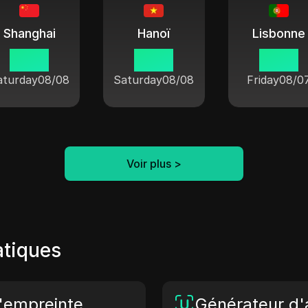
Shanghai
Hanoï
Lisbonne
06:16
05:16
23:16
aturday
08/08
Saturday
08/08
Friday
08/0
Voir plus
>
atiques
d'empreinte
Générateur d'