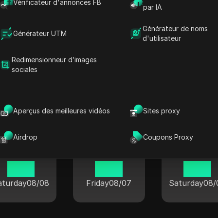
01:16
01:16
01:16
Vérificateur d'annonces FB
par IA
aturday
08/08
Saturday
08/08
Saturday
08/
Générateur de noms
Générateur UTM
d'utilisateur
Redimensionneur d’images
sociales
lle dans les villes populaires du 
Aperçus des meilleures vidéos
Sites proxy
Airdrop
Coupons Proxy
Londres
Berlin
Tokyo
07:16
23:16
00:16
aturday
08/08
Friday
08/07
Saturday
08/