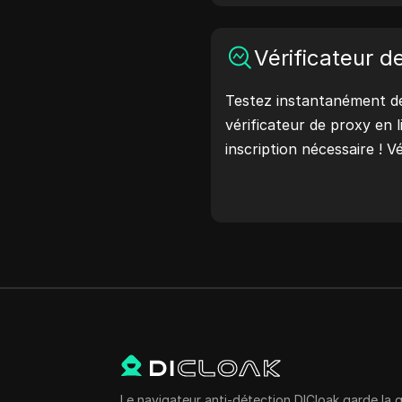
protection de votre comp
maintenant et protégez v
Vérificateur d
Testez instantanément de
vérificateur de proxy en 
inscription nécessaire ! Vé
pays du proxy, l'emplace
horaire du proxy, et plus 
Le navigateur anti-détection DICloak garde la 