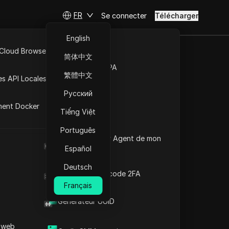
FR
Se connecter
Télécharger
English
 Cloud Browser MCP
简体中文
Marché de la RPA
繁體中文
es API Locales
Русский
s de Liban
ment Docker
Tiếng Việt
Português
Quel est le User Agent de mon
che
navigateur
Español
Deutsch
Générateur de code 2FA
Français
Générateur UUID
 web