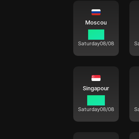
Moscou
01:16
Saturday
08/08
S
Singapour
06:16
Saturday
08/08
S