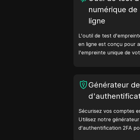
numérique de 
ligne
L'outil de test d'empreint
en ligne est conçu pour a
l'empreinte unique de vot
effectuant ce test, vou
quelles informations vot
avec les sites web et pr
Générateur d
améliorer votre vie privé
ligne.
d'authentifica
Sécurisez vos comptes en 
Utilisez notre générateu
d'authentification 2FA p
codes de vérification sécu