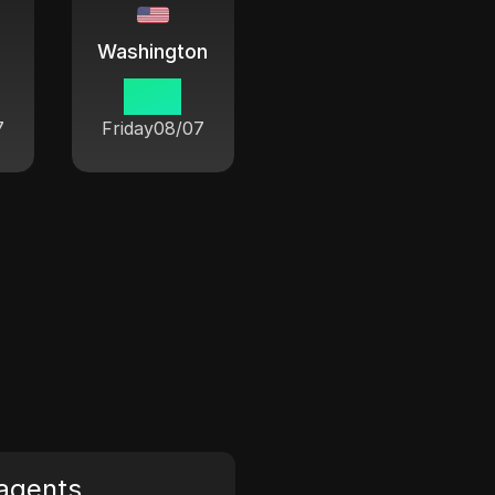
Washington
18:16
7
Friday
08/07
agents