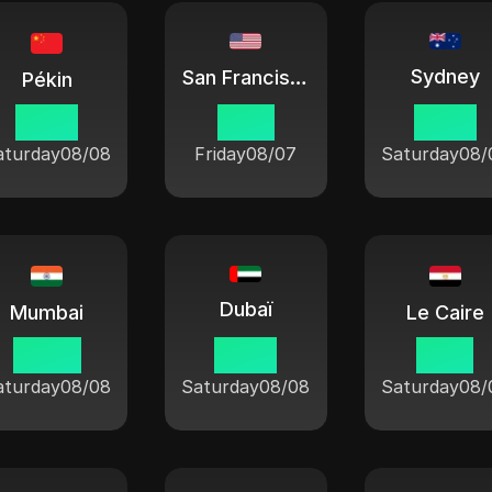
Sydney
San Francisco
Pékin
06:16
15:16
09:16
aturday
08/08
Friday
08/07
Saturday
08/
Dubaï
Mumbai
Le Caire
03:46
02:16
01:16
aturday
08/08
Saturday
08/08
Saturday
08/