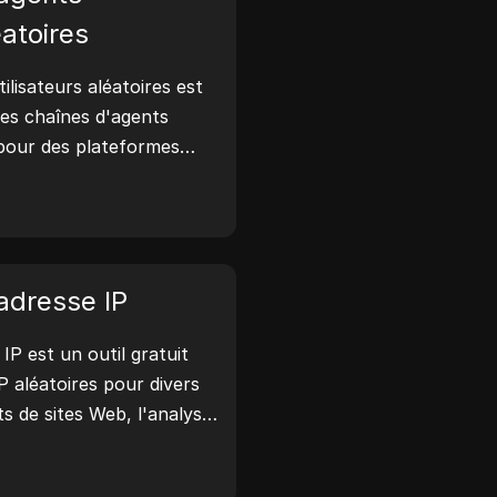
éatoires
ilisateurs aléatoires est
 des chaînes d'agents
 pour des plateformes
ndroid, iOS et Linux.
isateurs partagent des
e navigateur avec les
i aux tests de sites web,
tibilité et à
adresse IP
pement. Simplifiez vos
IP est un outil gratuit
des agents utilisateurs dès
P aléatoires pour divers
ts de sites Web, l'analyse
ppement. Avec des
l'identification de