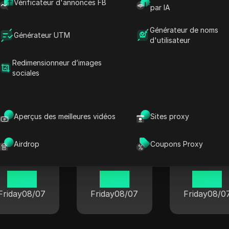
Vérificateur d'annonces FB
par IA
Générateur de noms
Générateur UTM
d'utilisateur
Gyeongju
Gwangju
Daegu
Redimensionneur d’images
14 55
14 55
14 55
sociales
Friday
08/07
Friday
08/07
Friday
08/0
Aperçus des meilleures vidéos
Sites proxy
Airdrop
Coupons Proxy
Ulsan
Changwon
Busan
14 55
14 55
14 55
Friday
08/07
Friday
08/07
Friday
08/0