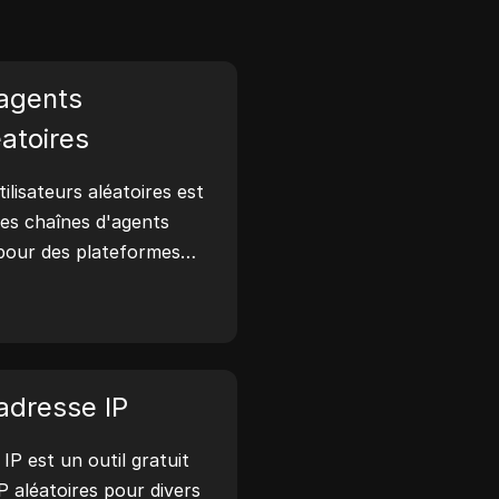
agents
éatoires
ilisateurs aléatoires est
 des chaînes d'agents
 pour des plateformes
ndroid, iOS et Linux.
isateurs partagent des
e navigateur avec les
i aux tests de sites web,
tibilité et à
adresse IP
pement. Simplifiez vos
IP est un outil gratuit
des agents utilisateurs dès
P aléatoires pour divers