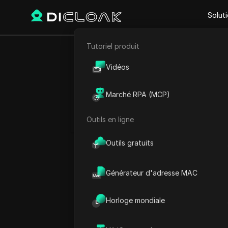
Solut
Tutoriel produit
E-commerce
Accueil
Heure mondiale
A
Vidéos
Marketing d'affiliation
Marché RPA (MCP)
Extraction de données web
Outils en ligne
Outils gratuits
Générateur d'adresse MAC
Horloge mondiale
Corée Heu