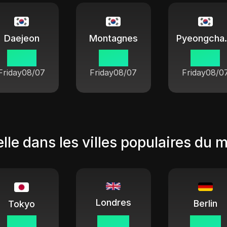
Daejeon
Montagnes
Pyeon
14 55
14 55
14 55
Friday
08/07
Friday
08/07
Friday
08/0
lle dans les villes populaires du 
Londres
Berlin
Tokyo
14 55
06 55
07 55