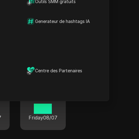
Outils SMM gratuits
Generateur de hashtags IA
Jeju
14 55
7
Friday
08/07
Centre des Partenaires
Lishui
14 55
7
Friday
08/07