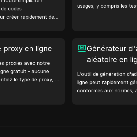
toute simplicité !
usages, y compris les tes
r de codes
de sécurité et le dévelo
our créer rapidement des
fonctionnalités telles que 
risés afin d'améliorer la
l'emplacement des adress
te. Essayez-le
d'adresses IP aléatoires,
otre vie numérique !
e proxy en ligne
rapidement des adresses 
Générateur d
géolocalisation, les vérifi
aléatoire en li
s proxies avec notre
et plus encore. Simplifiez
ligne gratuit - aucune
améliorez votre process
L'outil de génération d'a
rifiez le type de proxy, le
générez des adresses IP 
ligne peut rapidement g
ment du proxy, le fuseau
conformes aux normes, a
encore avec facilité.
réseau, à la simulation de
scénarios.