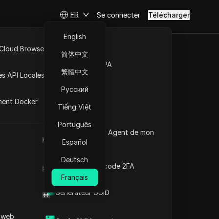
FR
Se connecter
Télécharger
English
 Cloud Browser MCP
简体中文
Marché de la RPA
繁體中文
es API Locales
Русский
ment Docker
Tiếng Việt
Português
Quel est le User Agent de mon
navigateur
Español
Deutsch
Générateur de code 2FA
Français
Générateur UUID
s de Corée
 web