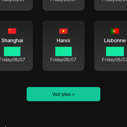
Shanghai
Hanoï
Lisbonne
13 55
12 55
06 55
Friday
08/07
Friday
08/07
Friday
08/0
Voir plus
>