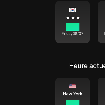
Incheon
14 55
Friday
08/07
Heure actue
New York
01 55