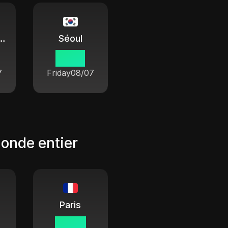
gchang-gun
Séoul
14 55
7
Friday
08/07
monde entier
Paris
07 55