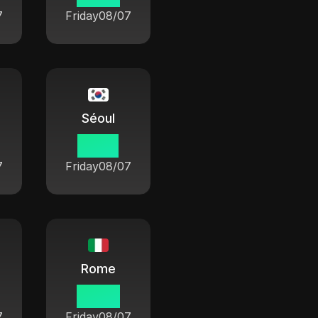
7
Friday
08/07
Séoul
14 55
7
Friday
08/07
Rome
07 55
7
Friday
08/07