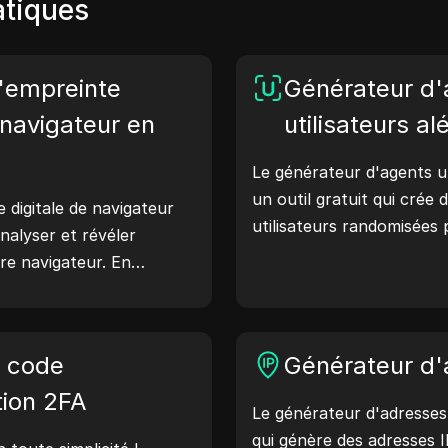
atiques
d'empreinte
Générateur d'
navigateur en
utilisateurs al
Le générateur d'agents ut
un outil gratuit qui crée
e digitale de navigateur
utilisateurs randomisées
nalyser et révéler
comme Windows, macOS, A
re navigateur. En
Les chaînes d'agents util
s pouvez comprendre
détails sur l'appareil et l
re navigateur partage
serveurs web, aidant ains
endre des mesures pour
e code
aux vérifications de compa
Générateur d'
e et votre sécurité en
l'optimisation du dévelop
tion 2FA
Le générateur d'adresses 
flux de travail : générez 
qui génère des adresses I
aujourd'hui !