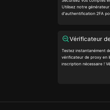
Sécurisez vos comptes en 
Utilisez notre générateu
d'authentification 2FA p
codes de vérification sécu
protection de votre comp
maintenant et protégez v
Vérificateur d
Testez instantanément de
vérificateur de proxy en 
inscription nécessaire ! Vé
pays du proxy, l'emplace
horaire du proxy, et plus 