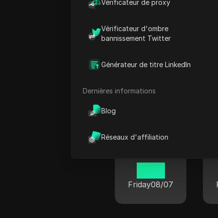
Vérificateur de proxy
Vérificateur d'ombre
bannissement Twitter
Mokpo
Générateur de titre LinkedIn
14 55
Friday
08/07
Dernières informations
Blog
Réseaux d'affiliation
Gangneung
14 55
Friday
08/07