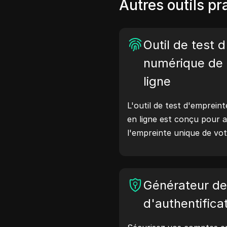
Autres outils pr
Outil de test 
numérique de 
ligne
L'outil de test d'empreint
en ligne est conçu pour a
l'empreinte unique de vot
effectuant ce test, vou
quelles informations vot
avec les sites web et pr
Générateur d
améliorer votre vie privé
ligne.
d'authentifica