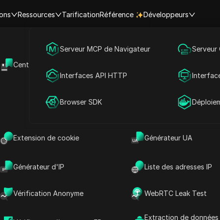
ions
Ressources
Tarification
Référence
Développeurs
Marketing des médias sociaux
Serveur MCP de Navigateur
Serveur
sie
Corée
Suwon
Centre d'aide
API Ouverte
Heure actuelle à Suwon, Corée
Publicité
Interfaces API HTTP
Interfac
12
Partage de compte
Browser SDK
Déploie
9
3
Extension de cookie
Générateur UA
6
14:55:54
Générateur d'IP
Liste des adresses IP
Friday 08/07
Vérification Anonyme
WebRTC Leak Test
re | Heure actuelle dans les ville
Extraction de données