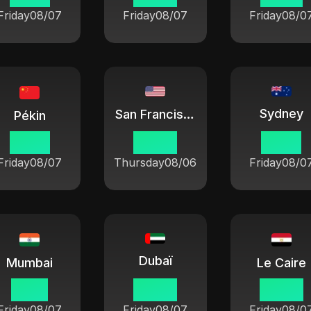
Friday
08/07
Friday
08/07
Friday
08/0
Sydney
San Francisco
Pékin
13 55
22 55
16 55
Friday
08/07
Thursday
08/06
Friday
08/0
Dubaï
Mumbai
Le Caire
11 25
09 55
08 55
Friday
08/07
Friday
08/07
Friday
08/0