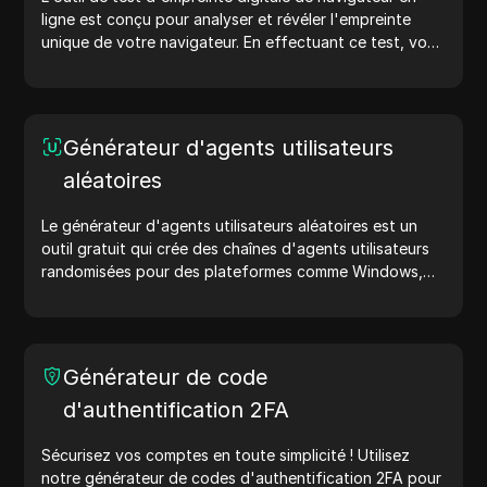
ligne est conçu pour analyser et révéler l'empreinte
unique de votre navigateur. En effectuant ce test, vous
pouvez comprendre quelles informations votre
navigateur partage avec les sites web et prendre des
mesures pour améliorer votre vie privée et votre
sécurité en ligne.
Générateur d'agents utilisateurs
aléatoires
Le générateur d'agents utilisateurs aléatoires est un
outil gratuit qui crée des chaînes d'agents utilisateurs
randomisées pour des plateformes comme Windows,
macOS, Android, iOS et Linux. Les chaînes d'agents
utilisateurs partagent des détails sur l'appareil et le
navigateur avec les serveurs web, aidant ainsi aux tests
de sites web, aux vérifications de compatibilité et à
Générateur de code
l'optimisation du développement. Simplifiez vos flux de
d'authentification 2FA
travail : générez des agents utilisateurs dès aujourd'hui
!
Sécurisez vos comptes en toute simplicité ! Utilisez
notre générateur de codes d'authentification 2FA pour