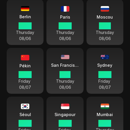
Berlin
Paris
Moscou
20:27
20:27
21:27
Thursday
Thursday
Thursday
08/06
08/06
08/06
Sydney
San Francisco
Pékin
02:27
11:27
05:27
Friday
Thursday
Friday
08/07
08/06
08/07
Séoul
Singapour
Mumbai
03:27
02:27
23:57
Friday
Friday
Thursday