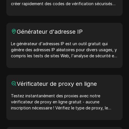
créer rapidement des codes de vérification sécurisés
afin d'améliorer la protection de votre compte.
Essayez-le maintenant et protégez votre vie numérique
!
Générateur d'adresse IP
Le générateur d'adresses IP est un outil gratuit qui
génère des adresses IP aléatoires pour divers usages, y
compris les tests de sites Web, l'analyse de sécurité et
le développement. Avec des fonctionnalités telles que
l'identification de l'emplacement des adresses IP et la
génération d'adresses IP aléatoires, il vous permet de
générer rapidement des adresses IP pour tester la
Vérificateur de proxy en ligne
géolocalisation, les vérifications de confidentialité, et
plus encore. Simplifiez votre flux de travail et améliorez
Testez instantanément des proxies avec notre
votre processus de développement : générez des
vérificateur de proxy en ligne gratuit - aucune
adresses IP maintenant !
inscription nécessaire ! Vérifiez le type de proxy, le
pays du proxy, l'emplacement du proxy, le fuseau
horaire du proxy, et plus encore avec facilité.