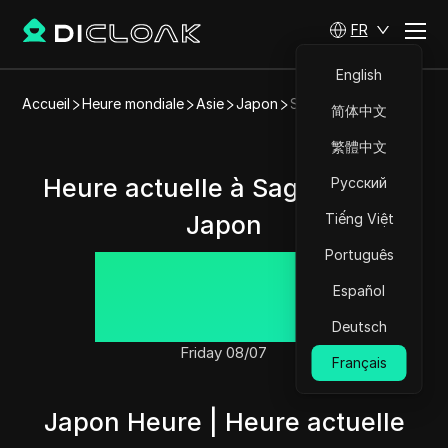
FR
English
Accueil
Heure mondiale
Asie
Japon
Sagamihara
简体中文
繁體中文
Heure actuelle à Sagamihara,
Русский
Japon
Tiếng Việt
Português
03:27:48
Español
Deutsch
Friday 08/07
Français
Japon Heure | Heure actuelle