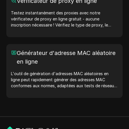
Vérificateur de proxy en ligne
géolocalisation, les vérifications de confidentialité, et
plus encore. Simplifiez votre flux de travail et améliorez
Testez instantanément des proxies avec notre
votre processus de développement : générez des
vérificateur de proxy en ligne gratuit - aucune
adresses IP maintenant !
inscription nécessaire ! Vérifiez le type de proxy, le
pays du proxy, l'emplacement du proxy, le fuseau
horaire du proxy, et plus encore avec facilité.
Générateur d'adresse MAC aléatoire
en ligne
L'outil de génération d'adresses MAC aléatoires en
ligne peut rapidement générer des adresses MAC
conformes aux normes, adaptées aux tests de réseau,
à la simulation de dispositifs et à d'autres scénarios.