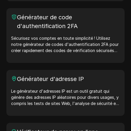
utilisateurs partagent des détails sur l'appareil et le
navigateur avec les serveurs web, aidant ainsi aux tests
de sites web, aux vérifications de compatibilité et à
Générateur de code
l'optimisation du développement. Simplifiez vos flux de
d'authentification 2FA
travail : générez des agents utilisateurs dès aujourd'hui
!
Sécurisez vos comptes en toute simplicité ! Utilisez
notre générateur de codes d'authentification 2FA pour
créer rapidement des codes de vérification sécurisés
afin d'améliorer la protection de votre compte.
Essayez-le maintenant et protégez votre vie numérique
!
Générateur d'adresse IP
Le générateur d'adresses IP est un outil gratuit qui
génère des adresses IP aléatoires pour divers usages, y
compris les tests de sites Web, l'analyse de sécurité et
le développement. Avec des fonctionnalités telles que
l'identification de l'emplacement des adresses IP et la
génération d'adresses IP aléatoires, il vous permet de
générer rapidement des adresses IP pour tester la