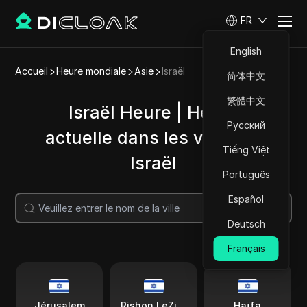
FR
English
Accueil
Heure mondiale
Asie
Israël
简体中文
繁體中文
Israël Heure | Heure
Русский
actuelle dans les villes de
Tiếng Việt
Israël
Português
Español
Recherche
Deutsch
Français
Jérusalem
Rishon LeZion
Haïfa