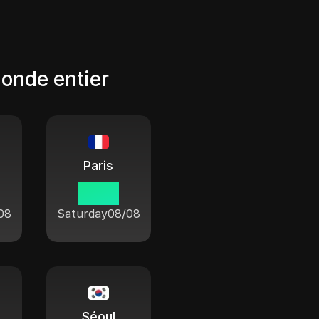
monde entier
Paris
10:50
08
Saturday
08/08
Séoul