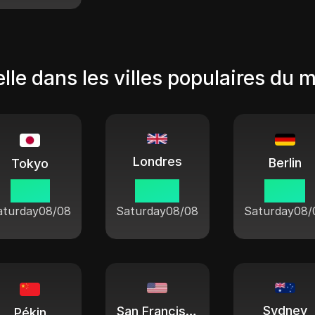
lle dans les villes populaires du 
Londres
Berlin
Tokyo
17:50
09:50
10:50
aturday
08/08
Saturday
08/08
Saturday
08/
Sydney
San Francisco
Pékin