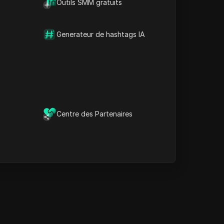
Outils SMM gratuits
Generateur de hashtags IA
Ust-on-Labem
10:50
08
Saturday
08/08
Centre des Partenaires