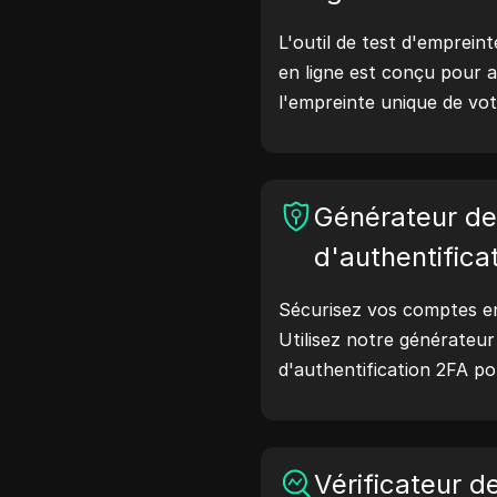
L'outil de test d'empreint
en ligne est conçu pour a
l'empreinte unique de vot
effectuant ce test, vou
quelles informations vot
avec les sites web et pr
Générateur d
améliorer votre vie privé
ligne.
d'authentifica
Sécurisez vos comptes en 
Utilisez notre générateu
d'authentification 2FA p
codes de vérification sécu
protection de votre comp
maintenant et protégez v
Vérificateur d