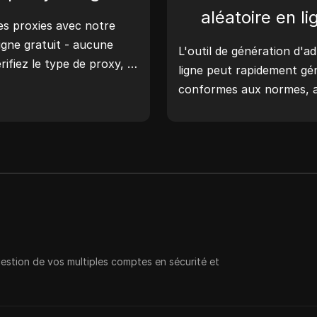
géolocalisation, les vérifi
aléatoire en li
s proxies avec notre
et plus encore. Simplifiez
ligne gratuit - aucune
améliorez votre process
L'outil de génération d'a
rifiez le type de proxy, le
générez des adresses IP 
ligne peut rapidement g
ment du proxy, le fuseau
conformes aux normes, a
encore avec facilité.
réseau, à la simulation de
scénarios.
gestion de vos multiples comptes en sécurité et