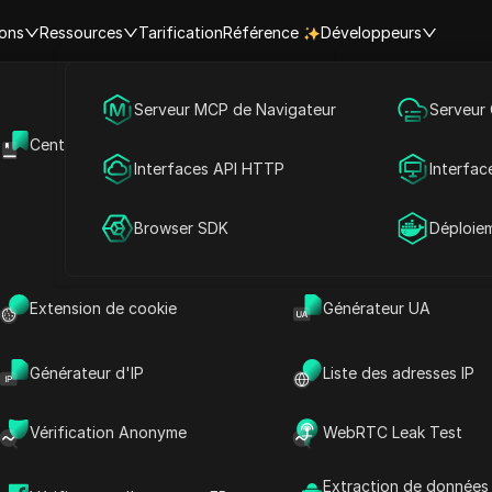
ions
Ressources
Tarification
Référence
Développeurs
Marketing des médias sociaux
Serveur MCP de Navigateur
Serveur
urope
République tchèque
Pilsen
Centre d'aide
API Ouverte
e actuelle à Pilsen, République tc
Publicité
Interfaces API HTTP
Interfac
12
Partage de compte
Browser SDK
Déploie
9
3
Extension de cookie
Générateur UA
6
10:50:25
Générateur d'IP
Liste des adresses IP
Saturday 08/08
(Heure d'été)
Vérification Anonyme
WebRTC Leak Test
hèque Heure | Heure actuelle dans
Extraction de données