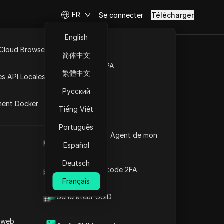
FR
Se connecter
Télécharger
English
 Cloud Browser MCP
简体中文
Marché de la RPA
hèque
繁體中文
es API Locales
Русский
ment Docker
Tiếng Việt
Português
Quel est le User Agent de mon
navigateur
Español
Deutsch
Générateur de code 2FA
Français
Générateur UUID
 les villes de
 web