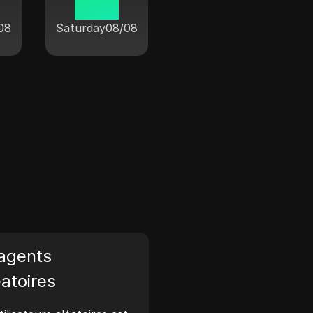
04:50
08
Saturday
08/08
agents
éatoires