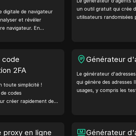
Le générateur d'agents ut
un outil gratuit qui crée
e digitale de navigateur
utilisateurs randomisées
nalyser et révéler
comme Windows, macOS, A
re navigateur. En
Les chaînes d'agents util
s pouvez comprendre
détails sur l'appareil et l
re navigateur partage
serveurs web, aidant ains
endre des mesures pour
e code
aux vérifications de compa
Générateur d'
e et votre sécurité en
l'optimisation du dévelop
tion 2FA
Le générateur d'adresses 
flux de travail : générez 
qui génère des adresses I
aujourd'hui !
toute simplicité !
usages, y compris les tes
r de codes
de sécurité et le dévelo
our créer rapidement des
fonctionnalités telles que 
risés afin d'améliorer la
l'emplacement des adress
te. Essayez-le
d'adresses IP aléatoires,
otre vie numérique !
e proxy en ligne
rapidement des adresses 
Générateur d