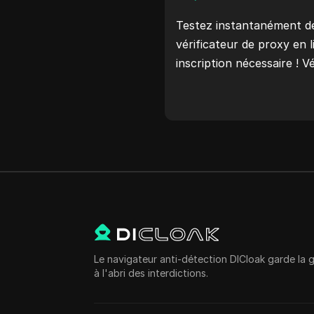
Testez instantanément de
vérificateur de proxy en 
inscription nécessaire ! Vé
pays du proxy, l'emplace
horaire du proxy, et plus 
Le navigateur anti-détection DICloak garde la 
à l'abri des interdictions.