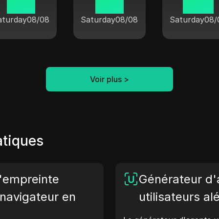
16:50
15:50
09:50
aturday
08/08
Saturday
08/08
Saturday
08/
Voir plus
>
atiques
d'empreinte
Générateur d'
navigateur en
utilisateurs al