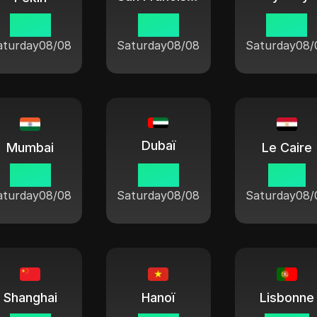
16:50
01:50
19:50
aturday
08/08
Saturday
08/08
Saturday
08/
Dubaï
Mumbai
Le Caire
14:20
12:50
11:50
aturday
08/08
Saturday
08/08
Saturday
08/
Shanghai
Hanoï
Lisbonne