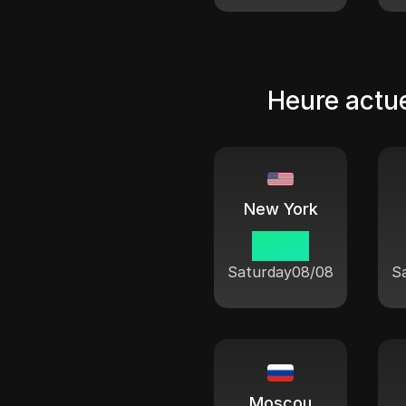
Heure actue
New York
04:50
Saturday
08/08
S
Moscou