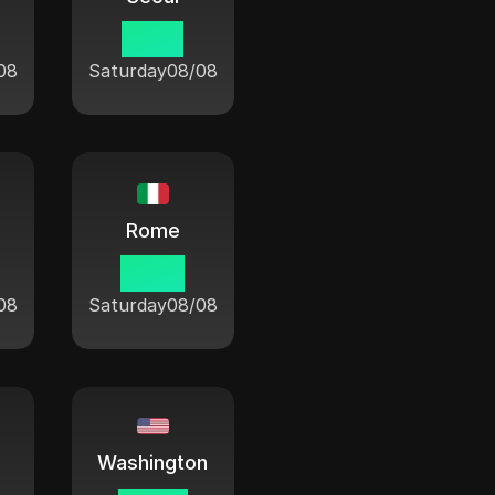
17:50
08
Saturday
08/08
Rome
10:50
08
Saturday
08/08
Washington