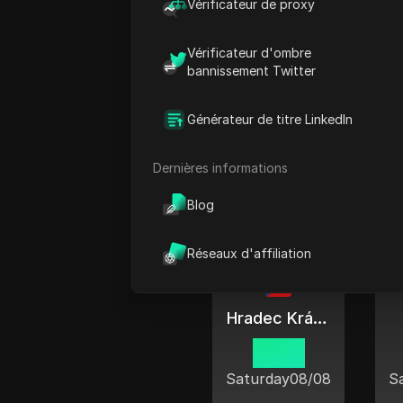
Vérificateur de proxy
Vérificateur d'ombre
bannissement Twitter
Générateur de titre LinkedIn
Prague
10:50
Dernières informations
Saturday
08/08
S
Blog
Réseaux d'affiliation
Hradec Králové
10:50
Saturday
08/08
S