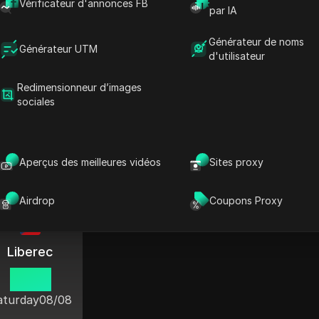
Vérificateur d'annonces FB
par IA
République tchèque
Générateur de noms
Générateur UTM
d'utilisateur
Redimensionneur d’images
Brno
Olomouc
Ostrava
sociales
10:50
10:50
10:50
aturday
08/08
Saturday
08/08
Saturday
08/
Aperçus des meilleures vidéos
Sites proxy
Airdrop
Coupons Proxy
Liberec
10:50
aturday
08/08