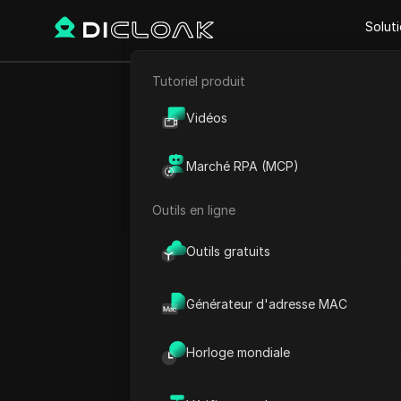
Solut
Tutoriel produit
E-commerce
Accueil
Heure mondiale
E
Vidéos
Heur
Marketing d'affiliation
Marché RPA (MCP)
Extraction de données web
Outils en ligne
Outils gratuits
Générateur d'adresse MAC
Horloge mondiale
République tc