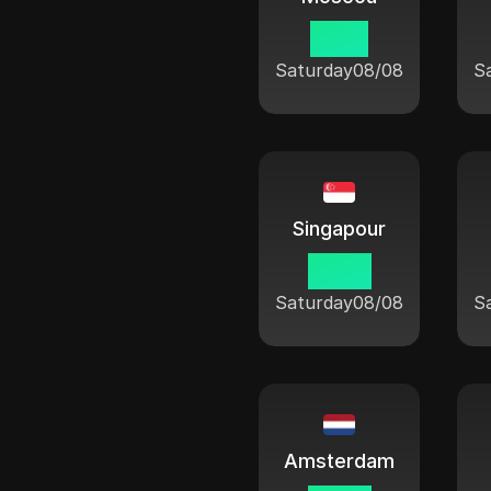
11:50
Saturday
08/08
S
Singapour
16:50
Saturday
08/08
S
Amsterdam