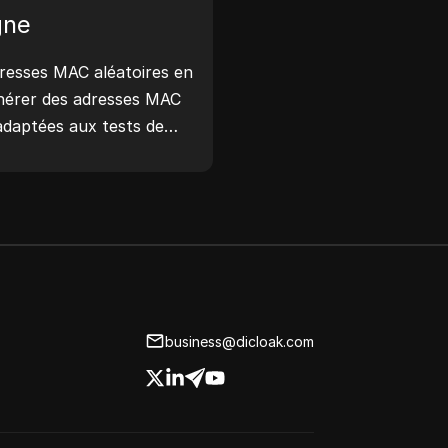
cations de confidentialité,
gne
 votre flux de travail et
us de développement :
dresses MAC aléatoires en
maintenant !
énérer des adresses MAC
daptées aux tests de
 dispositifs et à d'autres
business@dicloak.com