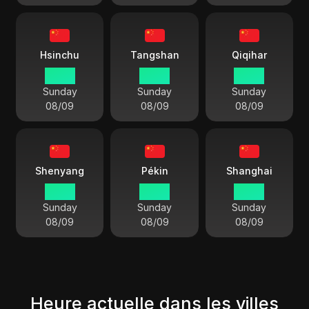
Hsinchu
Tangshan
Qiqihar
07 23
07 23
07 23
Sunday
Sunday
Sunday
08/09
08/09
08/09
Shenyang
Pékin
Shanghai
07 23
07 23
07 23
Sunday
Sunday
Sunday
08/09
08/09
08/09
Heure actuelle dans les villes