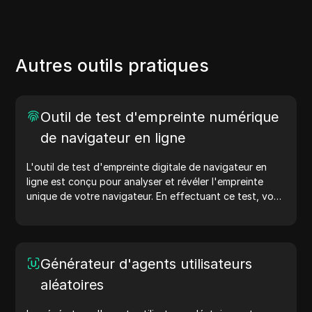
Autres outils pratiques
Outil de test d'empreinte numérique
de navigateur en ligne
L'outil de test d'empreinte digitale de navigateur en
ligne est conçu pour analyser et révéler l'empreinte
unique de votre navigateur. En effectuant ce test, vous
pouvez comprendre quelles informations votre
navigateur partage avec les sites web et prendre des
mesures pour améliorer votre vie privée et votre
sécurité en ligne.
Générateur d'agents utilisateurs
aléatoires