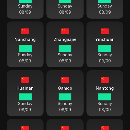
Sunday
Sunday
Sunday
08/09
08/09
08/09
Nanchang
Zhangjiajie
Yinchuan
07 23
07 23
07 23
Sunday
Sunday
Sunday
08/09
08/09
08/09
Huainan
Qamdo
Nantong
07 23
07 23
07 23
Sunday
Sunday
Sunday
08/09
08/09
08/09