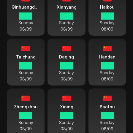
Qinhuangdao
Xianyang
Haikou
07 23
07 23
07 23
Sunday
Sunday
Sunday
08/09
08/09
08/09
Taichung
Daqing
Handan
07 23
07 23
07 23
Sunday
Sunday
Sunday
08/09
08/09
08/09
Zhengzhou
Xining
Baotou
07 23
07 23
07 23
Sunday
Sunday
Sunday
08/09
08/09
08/09