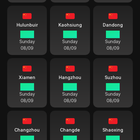
Hulunbuir
Kaohsiung
Dandong
07 23
07 23
07 23
Sunday
Sunday
Sunday
08/09
08/09
08/09
Xiamen
Hangzhou
Suzhou
07 23
07 23
07 23
Sunday
Sunday
Sunday
08/09
08/09
08/09
Changzhou
Changde
Shaoxing
07 23
07 23
07 23