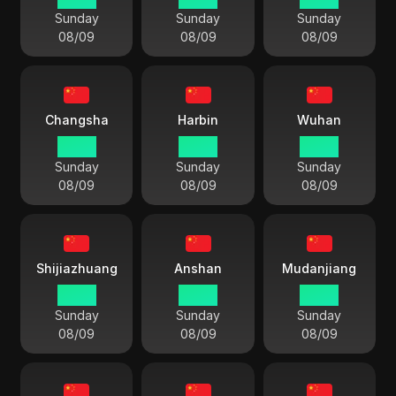
Sunday
Sunday
Sunday
08/09
08/09
08/09
Changsha
Harbin
Wuhan
07 23
07 23
07 23
Sunday
Sunday
Sunday
08/09
08/09
08/09
Shijiazhuang
Anshan
Mudanjiang
07 23
07 23
07 23
Sunday
Sunday
Sunday
08/09
08/09
08/09