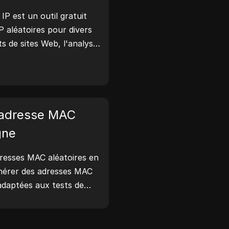
pement. Simplifiez vos
IP est un outil gratuit
des agents utilisateurs dès
P aléatoires pour divers
ts de sites Web, l'analyse
ppement. Avec des
l'identification de
es IP et la génération
 il vous permet de générer
IP pour tester la
'adresse MAC
cations de confidentialité,
gne
 votre flux de travail et
us de développement :
dresses MAC aléatoires en
maintenant !
énérer des adresses MAC
daptées aux tests de
 dispositifs et à d'autres