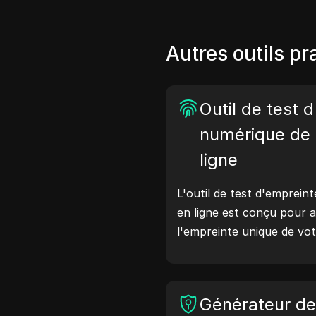
Autres outils pr
Outil de test 
numérique de 
ligne
L'outil de test d'empreint
en ligne est conçu pour a
l'empreinte unique de vot
effectuant ce test, vou
quelles informations vot
avec les sites web et pr
Générateur d
améliorer votre vie privé