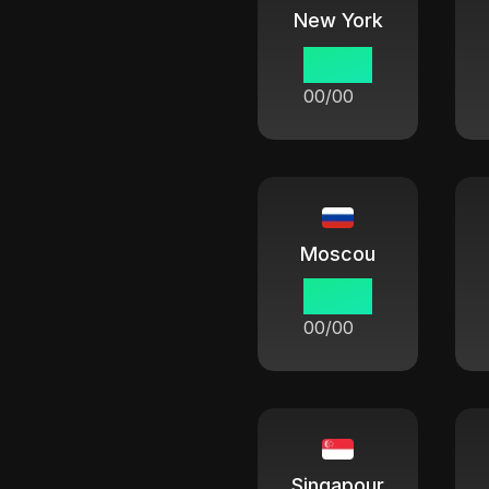
New York
00:00
00/00
Moscou
00:00
00/00
Singapour