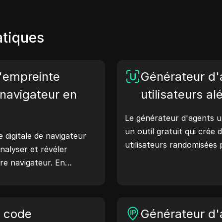
atiques
d'empreinte
Générateur d'
navigateur en
utilisateurs al
Le générateur d'agents ut
un outil gratuit qui crée
e digitale de navigateur
utilisateurs randomisées
nalyser et révéler
comme Windows, macOS, A
re navigateur. En
Les chaînes d'agents util
s pouvez comprendre
détails sur l'appareil et l
re navigateur partage
serveurs web, aidant ains
endre des mesures pour
e code
aux vérifications de compa
Générateur d'
e et votre sécurité en