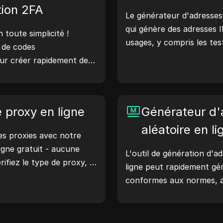
l'optimisation du dévelop
tion 2FA
Le générateur d'adresses 
flux de travail : générez 
qui génère des adresses I
aujourd'hui !
toute simplicité !
usages, y compris les tes
r de codes
de sécurité et le dévelo
our créer rapidement des
fonctionnalités telles que 
risés afin d'améliorer la
l'emplacement des adress
te. Essayez-le
d'adresses IP aléatoires,
otre vie numérique !
e proxy en ligne
rapidement des adresses 
Générateur d
géolocalisation, les vérifi
aléatoire en li
s proxies avec notre
et plus encore. Simplifiez
ligne gratuit - aucune
améliorez votre process
L'outil de génération d'a
rifiez le type de proxy, le
générez des adresses IP 
ligne peut rapidement g
ment du proxy, le fuseau
conformes aux normes, a
encore avec facilité.
réseau, à la simulation de
scénarios.