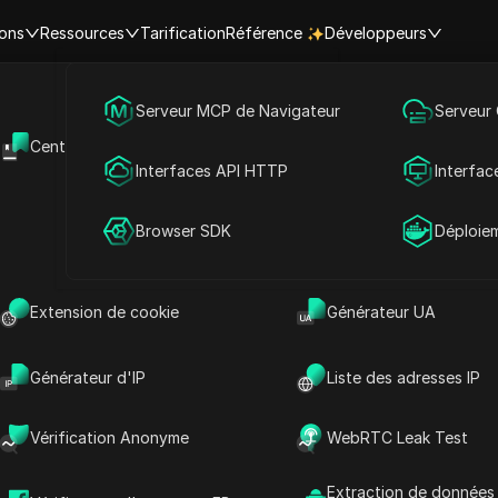
ions
Ressources
Tarification
Référence
Développeurs
Marketing des médias sociaux
Serveur MCP de Navigateur
Serveur
frique
Burkina Faso
Kudougou
Centre d'aide
API Ouverte
re actuelle à Kudougou, Burkina 
Publicité
Interfaces API HTTP
Interfac
Partage de compte
Browser SDK
Déploie
Extension de cookie
Générateur UA
Loading...
Générateur d'IP
Liste des adresses IP
Vérification Anonyme
WebRTC Leak Test
Heure | Heure actuelle dans les vil
Extraction de données