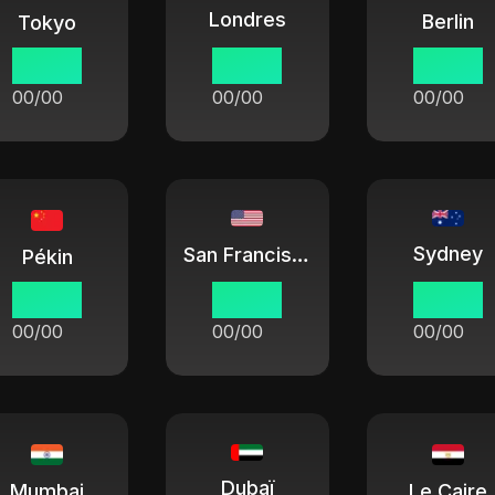
Londres
Berlin
Tokyo
00:00
00:00
00:00
00/00
00/00
00/00
Sydney
San Francisco
Pékin
00:00
00:00
00:00
00/00
00/00
00/00
Dubaï
Mumbai
Le Caire