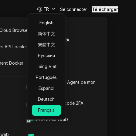
FR
Se connecter
Télécharger
English
 Cloud Browser MCP
简体中文
Marché de la RPA
Faso
繁體中文
es API Locales
Русский
ment Docker
Tiếng Việt
Português
Quel est le User Agent de mon
navigateur
Español
Deutsch
Générateur de code 2FA
Français
Générateur UUID
les de Burkina
 web