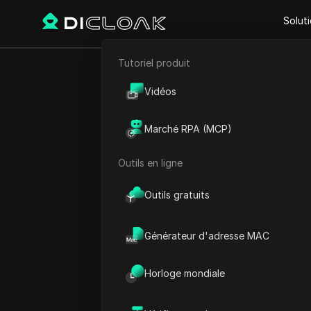
Solut
Tutoriel produit
E-commerce
Accueil
Heure mondiale
A
Vidéos
Heu
Marketing d'affiliation
Marché RPA (MCP)
Extraction de données web
Outils en ligne
Outils gratuits
Générateur d'adresse MAC
Horloge mondiale
Burkina Faso 