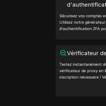
ligne.
d'authentifica
Sécurisez vos comptes en 
Utilisez notre générateu
d'authentification 2FA p
codes de vérification sécu
protection de votre comp
maintenant et protégez v
Vérificateur d
Testez instantanément de
vérificateur de proxy en 
inscription nécessaire ! Vé
pays du proxy, l'emplace
horaire du proxy, et plus 