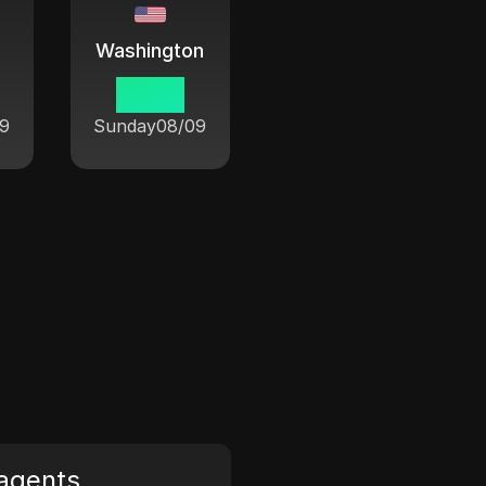
Washington
06 58
9
Sunday
08/09
agents