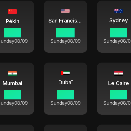
Sydney
San Francisco
Pékin
18 58
03 58
21 58
Sunday
08/09
Sunday
08/09
Sunday
08/0
Dubaï
Mumbai
Le Caire
16 28
14 58
13 58
Sunday
08/09
Sunday
08/09
Sunday
08/0