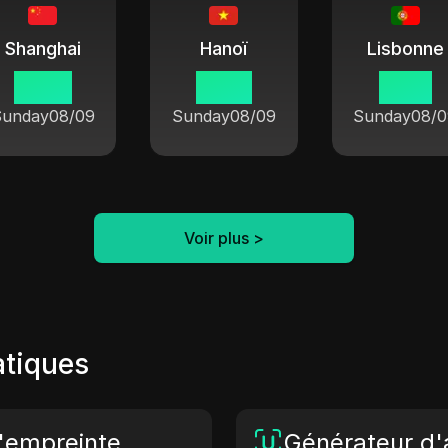
Shanghai
Hanoï
Lisbonne
18 58
17 58
11 58
Sunday
08/09
Sunday
08/09
Sunday
08/0
Voir plus
>
atiques
d'empreinte
Générateur d'