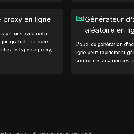
l'emplacement des adress
te. Essayez-le
d'adresses IP aléatoires,
otre vie numérique !
e proxy en ligne
rapidement des adresses 
Générateur d
géolocalisation, les vérifi
aléatoire en li
s proxies avec notre
et plus encore. Simplifiez
ligne gratuit - aucune
améliorez votre process
L'outil de génération d'a
rifiez le type de proxy, le
générez des adresses IP 
ligne peut rapidement g
ment du proxy, le fuseau
conformes aux normes, a
encore avec facilité.
réseau, à la simulation de
scénarios.
gestion de vos multiples comptes en sécurité et