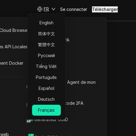
FR
Se connecter
Télécharger
English
 Cloud Browser MCP
简体中文
Marché de la RPA
繁體中文
es API Locales
Русский
s de Aruba
ment Docker
Tiếng Việt
Português
Quel est le User Agent de mon
che
navigateur
Español
Deutsch
Générateur de code 2FA
Français
Générateur UUID
 web