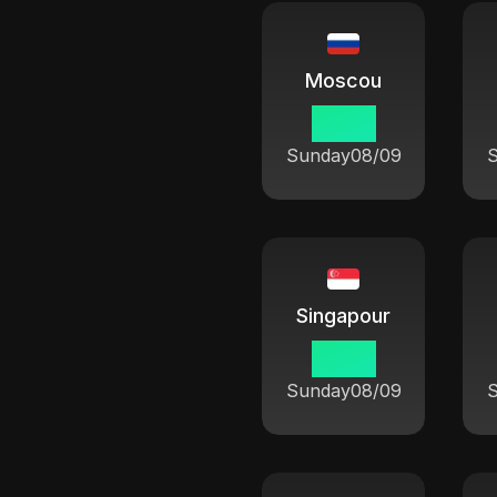
Moscou
13 58
Sunday
08/09
Singapour
18 58
Sunday
08/09