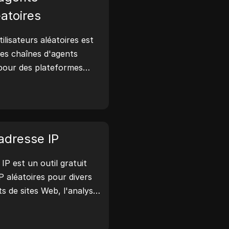
éatoires
ilisateurs aléatoires est
 des chaînes d'agents
 pour des plateformes
ndroid, iOS et Linux.
isateurs partagent des
e navigateur avec les
i aux tests de sites web,
tibilité et à
adresse IP
pement. Simplifiez vos
IP est un outil gratuit
des agents utilisateurs dès
P aléatoires pour divers
ts de sites Web, l'analyse
ppement. Avec des
l'identification de