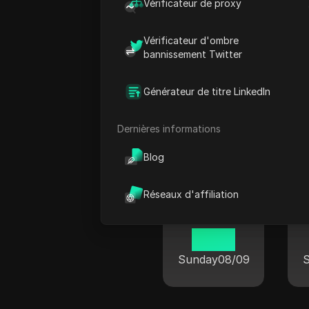
06 58
Vérificateur de proxy
Sunday
08/09
Vérificateur d'ombre
bannissement Twitter
Générateur de titre LinkedIn
Heure actue
Dernières informations
Blog
Réseaux d'affiliation
New York
06 58
Sunday
08/09