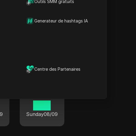
Outils SMM gratuits
Generateur de hashtags IA
monde entier
Centre des Partenaires
Paris
12 58
9
Sunday
08/09