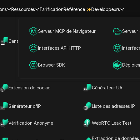
ions
Ressources
Tarification
Référence
Développeurs
Marketing des médias sociaux
Serveur MCP de Navigateur
Serveur
mérique du Sud
Aruba
Centre d'aide
API Ouverte
Publicité
Interfaces API HTTP
Interfac
re | Heure actuelle dans les ville
Partage de compte
Browser SDK
Déploie
Recher
Extension de cookie
Générateur UA
Générateur d'IP
Liste des adresses IP
Vérification Anonyme
WebRTC Leak Test
Extraction de données