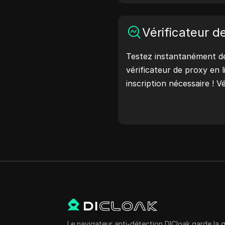
protection de votre comp
maintenant et protégez v
Vérificateur d
Testez instantanément de
vérificateur de proxy en 
inscription nécessaire ! Vé
pays du proxy, l'emplace
horaire du proxy, et plus 
Le navigateur anti-détection DICloak garde la 