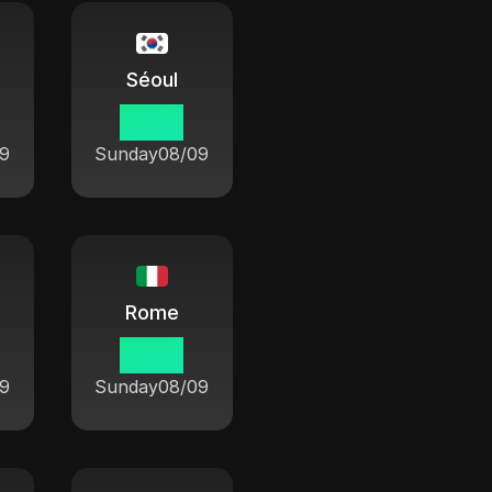
Séoul
19 58
9
Sunday
08/09
Rome
12 58
9
Sunday
08/09