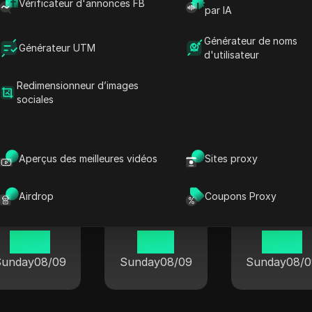
Vérificateur d'annonces FB
par IA
Générateur de noms
Générateur UTM
d'utilisateur
Redimensionneur d’images
sociales
lle dans les villes populaires du 
Aperçus des meilleures vidéos
Sites proxy
Airdrop
Coupons Proxy
Londres
Berlin
Tokyo
19 58
11 58
12 58
Sunday
08/09
Sunday
08/09
Sunday
08/0