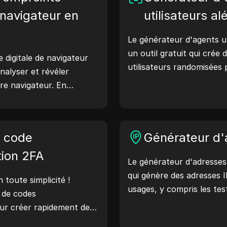
navigateur en
utilisateurs al
Le générateur d'agents ut
un outil gratuit qui crée
e digitale de navigateur
utilisateurs randomisées
nalyser et révéler
comme Windows, macOS, A
re navigateur. En
Les chaînes d'agents util
s pouvez comprendre
détails sur l'appareil et l
re navigateur partage
serveurs web, aidant ains
endre des mesures pour
e code
aux vérifications de compa
Générateur d'
e et votre sécurité en
l'optimisation du dévelop
tion 2FA
Le générateur d'adresses 
flux de travail : générez 
qui génère des adresses I
aujourd'hui !
toute simplicité !
usages, y compris les tes
r de codes
de sécurité et le dévelo
our créer rapidement des
fonctionnalités telles que 
risés afin d'améliorer la