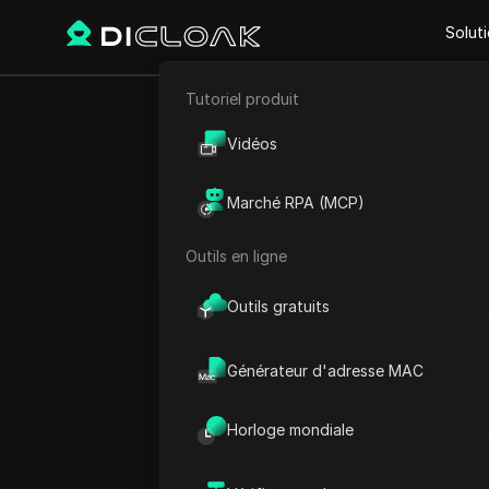
Solut
Tutoriel produit
E-commerce
Accueil
Heure mondiale
A
Vidéos
Marketing d'affiliation
Marché RPA (MCP)
Aruba Heu
Extraction de données web
Outils en ligne
Outils gratuits
Générateur d'adresse MAC
Horloge mondiale
Oranjestad