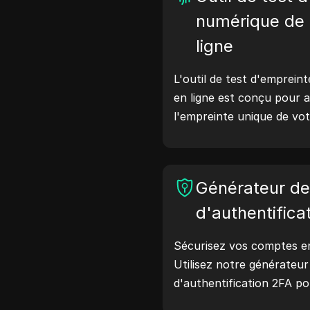
numérique de 
ligne
L'outil de test d'empreint
en ligne est conçu pour a
l'empreinte unique de vot
effectuant ce test, vou
quelles informations vot
avec les sites web et pr
Générateur d
améliorer votre vie privé
ligne.
d'authentifica
Sécurisez vos comptes en 
Utilisez notre générateu
d'authentification 2FA p
codes de vérification sécu