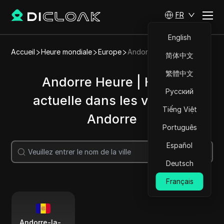
FR
English
Accueil
Heure mondiale
Europe
Andorre
简体中文
繁體中文
Andorre Heure | Heure
Русский
actuelle dans les villes de
Tiếng Việt
Andorre
Português
Español
Recherche
Deutsch
Français
Andorre-la-Vieille