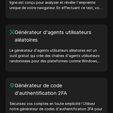
ligne est conçu pour analyser et révéler l'empreinte
unique de votre navigateur. En effectuant ce test, vous
pouvez comprendre quelles informations votre
navigateur partage avec les sites web et prendre des
mesures pour améliorer votre vie privée et votre
sécurité en ligne.
Générateur d'agents utilisateurs
aléatoires
Le générateur d'agents utilisateurs aléatoires est un
outil gratuit qui crée des chaînes d'agents utilisateurs
randomisées pour des plateformes comme Windows,
macOS, Android, iOS et Linux. Les chaînes d'agents
utilisateurs partagent des détails sur l'appareil et le
navigateur avec les serveurs web, aidant ainsi aux tests
de sites web, aux vérifications de compatibilité et à
Générateur de code
l'optimisation du développement. Simplifiez vos flux de
d'authentification 2FA
travail : générez des agents utilisateurs dès aujourd'hui
!
Sécurisez vos comptes en toute simplicité ! Utilisez
notre générateur de codes d'authentification 2FA pour