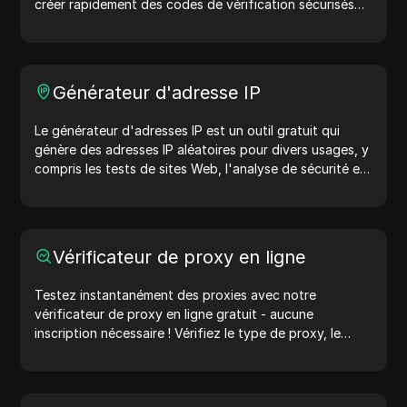
créer rapidement des codes de vérification sécurisés
afin d'améliorer la protection de votre compte.
Essayez-le maintenant et protégez votre vie numérique
!
Générateur d'adresse IP
Le générateur d'adresses IP est un outil gratuit qui
génère des adresses IP aléatoires pour divers usages, y
compris les tests de sites Web, l'analyse de sécurité et
le développement. Avec des fonctionnalités telles que
l'identification de l'emplacement des adresses IP et la
génération d'adresses IP aléatoires, il vous permet de
générer rapidement des adresses IP pour tester la
Vérificateur de proxy en ligne
géolocalisation, les vérifications de confidentialité, et
plus encore. Simplifiez votre flux de travail et améliorez
Testez instantanément des proxies avec notre
votre processus de développement : générez des
vérificateur de proxy en ligne gratuit - aucune
adresses IP maintenant !
inscription nécessaire ! Vérifiez le type de proxy, le
pays du proxy, l'emplacement du proxy, le fuseau
horaire du proxy, et plus encore avec facilité.