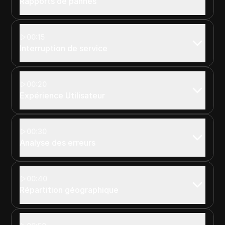
Rapports de pannes
00:15
Interruption de service
00:20
Expérience Utilisateur
00:30
Analyse des erreurs
00:40
Répartition géographique