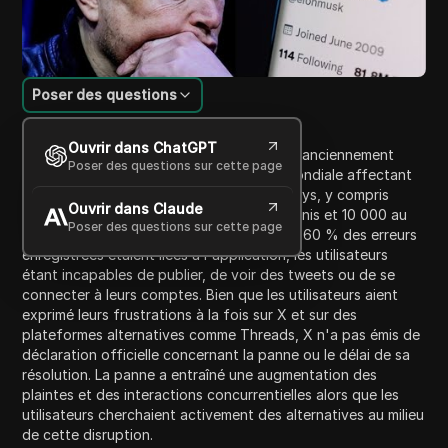
Poser des questions
Introduction au contenu
Ouvrir dans ChatGPT
Lundi, la plateforme de médias sociaux X, anciennement
Poser des questions sur cette page
Twitter, a connu une importante panne mondiale affectant
des milliers d'utilisateurs dans plusieurs pays, y compris
Ouvrir dans Claude
environ 2 000 en Inde, 18 000 aux États-Unis et 10 000 au
Poser des questions sur cette page
Royaume-Uni. Des rapports indiquent que 60 % des erreurs
enregistrées étaient liées à l'application, les utilisateurs
étant incapables de publier, de voir des tweets ou de se
connecter à leurs comptes. Bien que les utilisateurs aient
exprimé leurs frustrations à la fois sur X et sur des
plateformes alternatives comme Threads, X n'a pas émis de
déclaration officielle concernant la panne ou le délai de sa
résolution. La panne a entraîné une augmentation des
plaintes et des interactions concurrentielles alors que les
utilisateurs cherchaient activement des alternatives au milieu
de cette disruption.