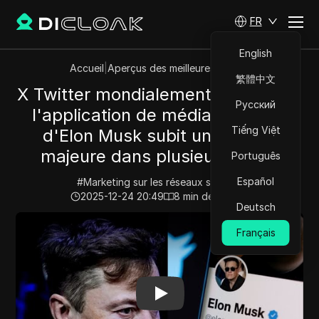
FR
English
Accueil
|
Aperçus des meilleures vidéos
繁體中文
X Twitter mondialement en panne ;
Русский
l'application de médias sociaux
Tiếng Việt
d'Elon Musk subit une panne
majeure dans plusieurs pays.
Português
Español
#
Marketing sur les réseaux sociaux
2025-12-24 20:49
8
min de lecture
Deutsch
Play Video:
X Twitter mondialement en panne ; l'applic
Français